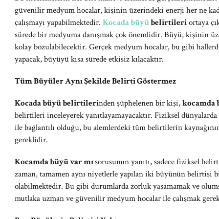
güvenilir medyum hocalar, kişinin üzerindeki enerji her ne ka
çalışmayı yapabilmektedir.
Kocada büyü
belirtileri
ortaya çı
sürede bir medyuma danışmak çok önemlidir. Büyü, kişinin üzer
kolay bozulabilecektir. Gerçek medyum hocalar, bu gibi hallerd
yapacak, büyüyü kısa sürede etkisiz kılacaktır.
Tüm Büyüler Aynı Şekilde Belirti Göstermez
Kocada büyü belirtileri
nden şüphelenen bir kişi,
kocamda 
belirtileri inceleyerek yanıtlayamayacaktır. Fiziksel dünyalarda
ile bağlantılı olduğu, bu alemlerdeki tüm belirtilerin kaynağ
gereklidir.
Kocamda büyü var mı
sorusunun yanıtı, sadece fiziksel belirt
zaman, tamamen aynı niyetlerle yapılan iki büyünün belirtisi b
olabilmektedir. Bu gibi durumlarda zorluk yaşamamak ve olumsu
mutlaka uzman ve güvenilir medyum hocalar ile çalışmak gerekl