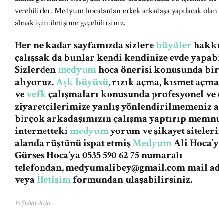
verebilirler. Medyum hocalardan erkek arkadaşa yapılacak olan 
almak için iletişime geçebilirsiniz.
Her ne kadar sayfamızda sizlere
büyüler
hakkın
çalışsak da bunlar kendi kendinize evde yapabi
Sizlerden
medyum
hoca önerisi konusunda bi
alıyoruz.
Aşk büyüsü
, rızık açma, kısmet açma
ve
vefk
çalışmaları konusunda profesyonel ve e
ziyaretçilerimize yanlış yönlendirilmemeniz
birçok arkadaşımızın çalışma yaptırıp memnu
internetteki
medyum
yorum ve şikayet siteleri
alanda rüştünü ispat etmiş
Medyum
Ali Hoca’y
Gürses Hoca’ya 0535 590 62 75 numaralı
telefondan,
medyumalibey@gmail.com
mail a
veya
İletişim
formundan ulaşabilirsiniz.
15 Şubat 2026