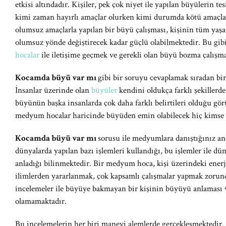
etkisi altındadır. Kişiler, pek çok niyet ile yapılan büyülerin tes
kimi zaman hayırlı amaçlar olurken kimi durumda kötü amaçları
olumsuz amaçlarla yapılan bir büyü çalışması, kişinin tüm yaşant
olumsuz yönde değiştirecek kadar güçlü olabilmektedir. Bu gib
hocalar
ile iletişime geçmek ve gerekli olan büyü bozma çalışm
Kocamda büyü var mı
gibi bir soruyu cevaplamak sıradan bir 
İnsanlar üzerinde olan
büyüler
kendini oldukça farklı şekillerd
büyünün başka insanlarda çok daha farklı belirtileri olduğu gö
medyum hocalar haricinde büyüden emin olabilecek hiç kimse 
Kocamda büyü var mı
sorusu ile medyumlara danıştığınız 
dünyalarda yapılan bazı işlemleri kullandığı, bu işlemler ile dü
anladığı bilinmektedir. Bir medyum hoca, kişi üzerindeki enerj
ilimlerden yararlanmak, çok kapsamlı çalışmalar yapmak zorund
incelemeler ile büyüye bakmayan bir kişinin büyüyü anlaması
olamamaktadır.
Bu incelemelerin her biri manevi alemlerde gerçekleşmektedir.