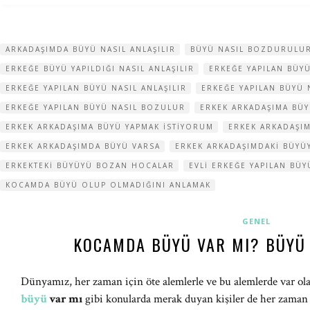
ARKADAŞIMDA BÜYÜ NASIL ANLAŞILIR
BÜYÜ NASIL BOZDURULU
ERKEĞE BÜYÜ YAPILDIĞI NASIL ANLAŞILIR
ERKEĞE YAPILAN BÜYÜ
ERKEĞE YAPILAN BÜYÜ NASIL ANLAŞILIR
ERKEĞE YAPILAN BÜYÜ
ERKEĞE YAPILAN BÜYÜ NASIL BOZULUR
ERKEK ARKADAŞIMA BÜY
ERKEK ARKADAŞIMA BÜYÜ YAPMAK ISTIYORUM
ERKEK ARKADAŞI
ERKEK ARKADAŞIMDA BÜYÜ VARSA
ERKEK ARKADAŞIMDAKI BÜY
ERKEKTEKI BÜYÜYÜ BOZAN HOCALAR
EVLI ERKEĞE YAPILAN BÜ
KOCAMDA BÜYÜ OLUP OLMADIĞINI ANLAMAK
GENEL
KOCAMDA BÜYÜ VAR MI? BÜYÜ
Dünyamız, her zaman için öte alemlerle ve bu alemlerde var olan
büyü
var mı
gibi konularda merak duyan kişiler de her zaman 