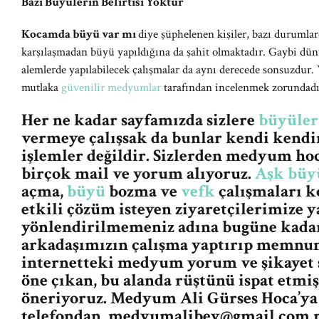
Bazı Büyülerin Belirtisi Yoktur
Kocamda büyü var mı
diye şüphelenen kişiler, bazı durumlarda
karşılaşmadan büyü yapıldığına da şahit olmaktadır. Gaybi dün
alemlerde yapılabilecek çalışmalar da aynı derecede sonsuzdur.
mutlaka
güvenilir medyumlar
tarafından incelenmek zorundadı
Her ne kadar sayfamızda sizlere
büyüler
vermeye çalışsak da bunlar kendi kendin
işlemler değildir. Sizlerden medyum ho
birçok mail ve yorum alıyoruz.
Aşk büy
açma,
büyü
bozma ve
vefk
çalışmaları k
etkili çözüm isteyen ziyaretçilerimize y
yönlendirilmemeniz adına bugüne kada
arkadaşımızın çalışma yaptırıp memnun
internetteki medyum yorum ve şikayet s
öne çıkan, bu alanda rüştünü ispat etm
öneriyoruz. Medyum Ali Gürses Hoca’ya 
telefondan,
medyumalibey@gmail.com
m