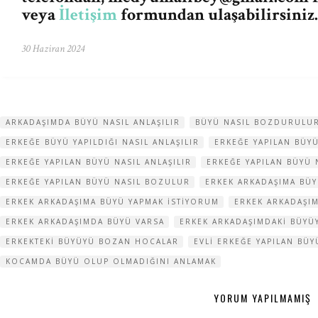
veya
İletişim
formundan ulaşabilirsiniz.
30 Haziran 2024
ARKADAŞIMDA BÜYÜ NASIL ANLAŞILIR
BÜYÜ NASIL BOZDURULU
ERKEĞE BÜYÜ YAPILDIĞI NASIL ANLAŞILIR
ERKEĞE YAPILAN BÜYÜ
ERKEĞE YAPILAN BÜYÜ NASIL ANLAŞILIR
ERKEĞE YAPILAN BÜYÜ
ERKEĞE YAPILAN BÜYÜ NASIL BOZULUR
ERKEK ARKADAŞIMA BÜY
ERKEK ARKADAŞIMA BÜYÜ YAPMAK ISTIYORUM
ERKEK ARKADAŞI
ERKEK ARKADAŞIMDA BÜYÜ VARSA
ERKEK ARKADAŞIMDAKI BÜY
ERKEKTEKI BÜYÜYÜ BOZAN HOCALAR
EVLI ERKEĞE YAPILAN BÜ
KOCAMDA BÜYÜ OLUP OLMADIĞINI ANLAMAK
YORUM YAPILMAMIŞ