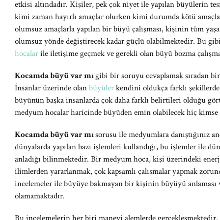
etkisi altındadır. Kişiler, pek çok niyet ile yapılan büyülerin tes
kimi zaman hayırlı amaçlar olurken kimi durumda kötü amaçları
olumsuz amaçlarla yapılan bir büyü çalışması, kişinin tüm yaşant
olumsuz yönde değiştirecek kadar güçlü olabilmektedir. Bu gib
hocalar
ile iletişime geçmek ve gerekli olan büyü bozma çalışm
Kocamda büyü var mı
gibi bir soruyu cevaplamak sıradan bir 
İnsanlar üzerinde olan
büyüler
kendini oldukça farklı şekillerd
büyünün başka insanlarda çok daha farklı belirtileri olduğu gö
medyum hocalar haricinde büyüden emin olabilecek hiç kimse 
Kocamda büyü var mı
sorusu ile medyumlara danıştığınız 
dünyalarda yapılan bazı işlemleri kullandığı, bu işlemler ile dü
anladığı bilinmektedir. Bir medyum hoca, kişi üzerindeki enerj
ilimlerden yararlanmak, çok kapsamlı çalışmalar yapmak zorund
incelemeler ile büyüye bakmayan bir kişinin büyüyü anlaması
olamamaktadır.
Bu incelemelerin her biri manevi alemlerde gerçekleşmektedir.