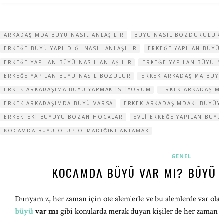
ARKADAŞIMDA BÜYÜ NASIL ANLAŞILIR
BÜYÜ NASIL BOZDURULU
ERKEĞE BÜYÜ YAPILDIĞI NASIL ANLAŞILIR
ERKEĞE YAPILAN BÜYÜ
ERKEĞE YAPILAN BÜYÜ NASIL ANLAŞILIR
ERKEĞE YAPILAN BÜYÜ
ERKEĞE YAPILAN BÜYÜ NASIL BOZULUR
ERKEK ARKADAŞIMA BÜY
ERKEK ARKADAŞIMA BÜYÜ YAPMAK ISTIYORUM
ERKEK ARKADAŞI
ERKEK ARKADAŞIMDA BÜYÜ VARSA
ERKEK ARKADAŞIMDAKI BÜY
ERKEKTEKI BÜYÜYÜ BOZAN HOCALAR
EVLI ERKEĞE YAPILAN BÜ
KOCAMDA BÜYÜ OLUP OLMADIĞINI ANLAMAK
GENEL
KOCAMDA BÜYÜ VAR MI? BÜYÜ
Dünyamız, her zaman için öte alemlerle ve bu alemlerde var olan
büyü
var mı
gibi konularda merak duyan kişiler de her zaman 