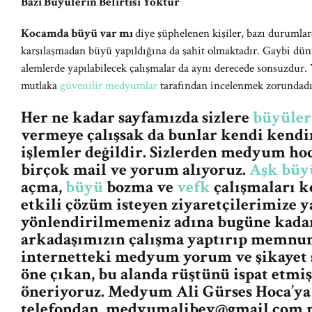
Bazı Büyülerin Belirtisi Yoktur
Kocamda büyü var mı
diye şüphelenen kişiler, bazı durumlarda
karşılaşmadan büyü yapıldığına da şahit olmaktadır. Gaybi dün
alemlerde yapılabilecek çalışmalar da aynı derecede sonsuzdur.
mutlaka
güvenilir medyumlar
tarafından incelenmek zorundadı
Her ne kadar sayfamızda sizlere
büyüler
vermeye çalışsak da bunlar kendi kendin
işlemler değildir. Sizlerden medyum ho
birçok mail ve yorum alıyoruz.
Aşk büy
açma,
büyü
bozma ve
vefk
çalışmaları k
etkili çözüm isteyen ziyaretçilerimize y
yönlendirilmemeniz adına bugüne kada
arkadaşımızın çalışma yaptırıp memnun
internetteki medyum yorum ve şikayet s
öne çıkan, bu alanda rüştünü ispat etm
öneriyoruz. Medyum Ali Gürses Hoca’ya 
telefondan,
medyumalibey@gmail.com
m