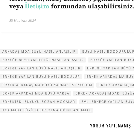
veya
İletişim
formundan ulaşabilirsiniz.
30 Haziran 2024
ARKADAŞIMDA BÜYÜ NASIL ANLAŞILIR
BÜYÜ NASIL BOZDURULU
ERKEĞE BÜYÜ YAPILDIĞI NASIL ANLAŞILIR
ERKEĞE YAPILAN BÜYÜ
ERKEĞE YAPILAN BÜYÜ NASIL ANLAŞILIR
ERKEĞE YAPILAN BÜYÜ
ERKEĞE YAPILAN BÜYÜ NASIL BOZULUR
ERKEK ARKADAŞIMA BÜY
ERKEK ARKADAŞIMA BÜYÜ YAPMAK ISTIYORUM
ERKEK ARKADAŞI
ERKEK ARKADAŞIMDA BÜYÜ VARSA
ERKEK ARKADAŞIMDAKI BÜY
ERKEKTEKI BÜYÜYÜ BOZAN HOCALAR
EVLI ERKEĞE YAPILAN BÜ
KOCAMDA BÜYÜ OLUP OLMADIĞINI ANLAMAK
YORUM YAPILMAMIŞ