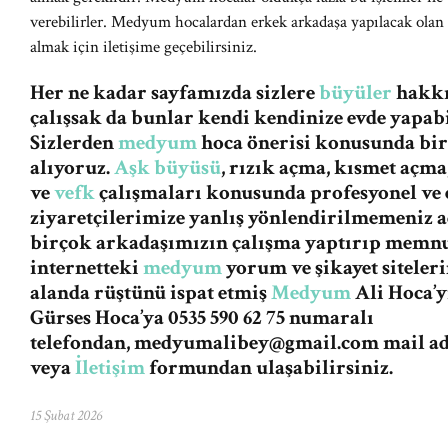
verebilirler. Medyum hocalardan erkek arkadaşa yapılacak olan 
almak için iletişime geçebilirsiniz.
Her ne kadar sayfamızda sizlere
büyüler
hakkın
çalışsak da bunlar kendi kendinize evde yapabi
Sizlerden
medyum
hoca önerisi konusunda bi
alıyoruz.
Aşk büyüsü
, rızık açma, kısmet açma
ve
vefk
çalışmaları konusunda profesyonel ve e
ziyaretçilerimize yanlış yönlendirilmemeniz
birçok arkadaşımızın çalışma yaptırıp memnu
internetteki
medyum
yorum ve şikayet siteleri
alanda rüştünü ispat etmiş
Medyum
Ali Hoca’y
Gürses Hoca’ya 0535 590 62 75 numaralı
telefondan,
medyumalibey@gmail.com
mail a
veya
İletişim
formundan ulaşabilirsiniz.
15 Şubat 2026