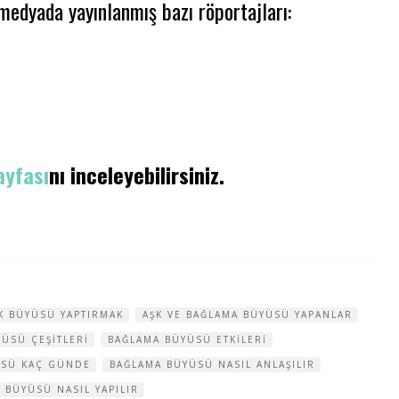
edyada yayınlanmış bazı röportajları:
ayfası
nı inceleyebilirsiniz.
K BÜYÜSÜ YAPTIRMAK
AŞK VE BAĞLAMA BÜYÜSÜ YAPANLAR
ÜSÜ ÇEŞITLERI
BAĞLAMA BÜYÜSÜ ETKILERI
ÜSÜ KAÇ GÜNDE
BAĞLAMA BÜYÜSÜ NASIL ANLAŞILIR
 BÜYÜSÜ NASIL YAPILIR