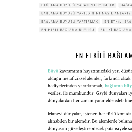
BAĞLAMA BÜYÜSÜ YAPAN MEDYUMLAR
BAĞL
BAĞLAMA BÜYÜSÜ YAPILDIĞINI NASIL ANLARIZ
BAĞLAMA BÜYÜSÜ YAPTIRMAK
EN ETKILI BA
EN HIZLI BAĞLAMA BÜYÜSÜ
EN IYI BAĞLAM
EN ETKILI BAĞL
Büyü
kavramının hayatımızdaki yeri düşün
olduğu metafiziksel alemler, farkında olsak
hediyelerinden yararlanmak,
bağlama bü
vesilesi ile mümkündür. Gaybi dünyaları iy
dünyalardan her zaman yarar elde edebilm
Manevi dünyalar, istenen her türlü konuda 
alınabilen bir alemdir. Bu alemlerde buluna
dünyasını güzelleştirebilecek potansiyele s