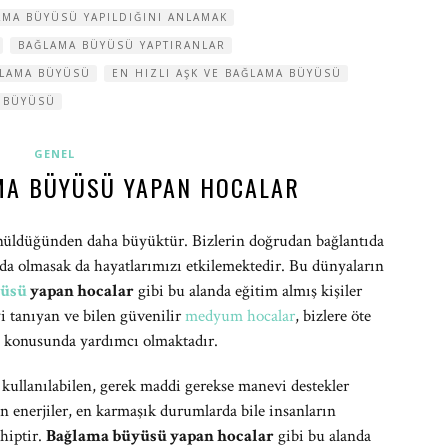
AMA BÜYÜSÜ YAPILDIĞINI ANLAMAK
BAĞLAMA BÜYÜSÜ YAPTIRANLAR
ĞLAMA BÜYÜSÜ
EN HIZLI AŞK VE BAĞLAMA BÜYÜSÜ
A BÜYÜSÜ
GENEL
AMA BÜYÜSÜ YAPAN HOCALAR
üldüğünden daha büyüktür. Bizlerin doğrudan bağlantıda
 da olmasak da hayatlarımızı etkilemektedir. Bu dünyaların
yüsü
yapan hocalar
gibi bu alanda eğitim almış kişiler
i tanıyan ve bilen güvenilir
medyum hocalar
, bizlere öte
e konusunda yardımcı olmaktadır.
kullanılabilen, gerek maddi gerekse manevi destekler
n enerjiler, en karmaşık durumlarda bile insanların
ahiptir.
Bağlama büyüsü yapan hocalar
gibi bu alanda