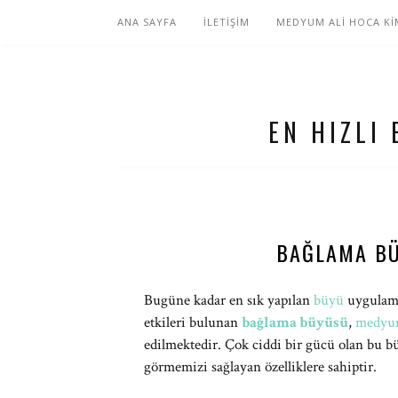
ANA SAYFA
İLETİŞİM
MEDYUM ALİ HOCA Kİ
EN HIZLI
BAĞLAMA BÜ
Bugüne kadar en sık yapılan
büyü
uygulamal
etkileri bulunan
bağlama büyüsü
,
medy
edilmektedir. Çok ciddi bir gücü olan bu b
görmemizi sağlayan özelliklere sahiptir.