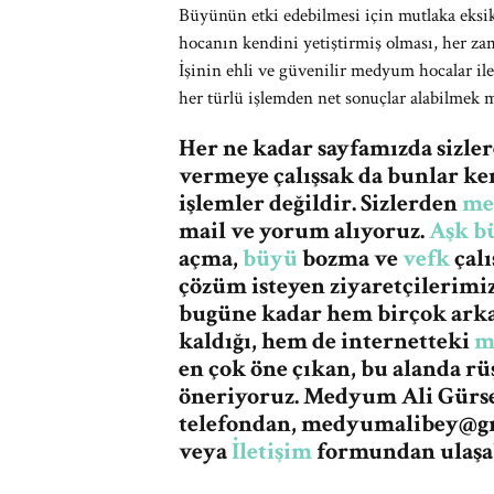
Büyünün etki edebilmesi için mutlaka eksik
hocanın kendini yetiştirmiş olması, her za
İşinin ehli ve güvenilir medyum hocalar ile
her türlü işlemden net sonuçlar alabilme
Her ne kadar sayfamızda sizle
vermeye çalışsak da bunlar ke
işlemler değildir. Sizlerden
me
mail ve yorum alıyoruz.
Aşk b
açma,
büyü
bozma ve
vefk
çalı
çözüm isteyen ziyaretçilerimi
bugüne kadar hem birçok ark
kaldığı, hem de internetteki
m
en çok öne çıkan, bu alanda r
öneriyoruz. Medyum Ali Gürses
telefondan,
medyumalibey@g
veya
İletişim
formundan ulaşab