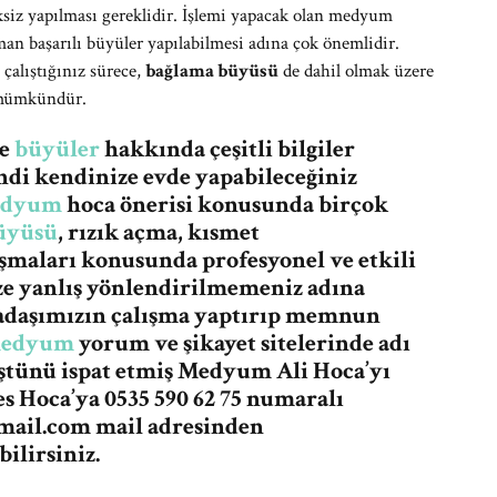
siz yapılması gereklidir. İşlemi yapacak olan medyum
man başarılı büyüler yapılabilmesi adına çok önemlidir.
 çalıştığınız sürece,
bağlama büyüsü
de dahil olmak üzere
k mümkündür.
re
büyüler
hakkında çeşitli bilgiler
ndi kendinize evde yapabileceğiniz
dyum
hoca önerisi konusunda birçok
üyüsü
, rızık açma, kısmet
şmaları konusunda profesyonel ve etkili
ze yanlış yönlendirilmemeniz adına
adaşımızın çalışma yaptırıp memnun
edyum
yorum ve şikayet sitelerinde adı
üştünü ispat etmiş Medyum Ali Hoca’yı
 Hoca’ya 0535 590 62 75 numaralı
mail.com
mail adresinden
ilirsiniz.