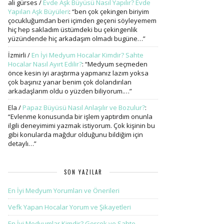
ali gürses
/
Evde Aşk Büyüsü Nasıl Yapılır? Evde
Yapılan Aşk Büyüleri
: “
ben çok çekingen biriyim
çocukluğumdan beri içimden geçeni söyleyemem
hiç hep sakladım üstümdeki bu çekingenlik
yüzündende hiç arkadaşım olmadı bugüne…
”
İzmirli
/
En İyi Medyum Hocalar Kimdir? Sahte
Hocalar Nasıl Ayırt Edilir?
: “
Medyum seçmeden
önce kesin iyi araştırma yapmanız lazım yoksa
çok başınız yanar benim çok dolandırılan
arkadaşlarım oldu o yüzden biliyorum.…
”
Ela
/
Papaz Büyüsü Nasıl Anlaşılır ve Bozulur?
:
“
Evlenme konusunda bir işlem yaptırdım onunla
ilgili deneyimimi yazmak istiyorum. Çok kişinin bu
gibi konularda mağdur olduğunu bildiğim için
detaylı…
”
SON YAZILAR
En İyi Medyum Yorumları ve Önerileri
Vefk Yapan Hocalar Yorum ve Şikayetleri
En İyi Medyumlar Kimdir? Gerçek ve Sahte