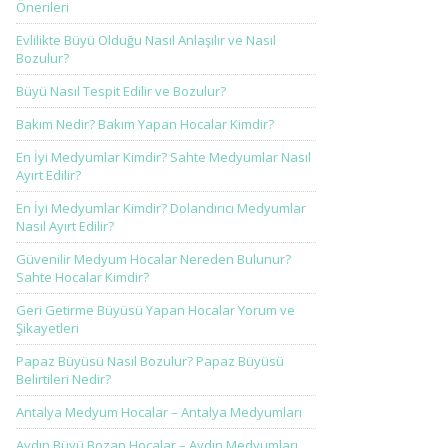
Önerileri
Evlilikte Büyü Olduğu Nasıl Anlaşılır ve Nasıl
Bozulur?
Büyü Nasıl Tespit Edilir ve Bozulur?
Bakım Nedir? Bakım Yapan Hocalar Kimdir?
En İyi Medyumlar Kimdir? Sahte Medyumlar Nasıl
Ayırt Edilir?
En İyi Medyumlar Kimdir? Dolandırıcı Medyumlar
Nasıl Ayırt Edilir?
Güvenilir Medyum Hocalar Nereden Bulunur?
Sahte Hocalar Kimdir?
Geri Getirme Büyüsü Yapan Hocalar Yorum ve
Şikayetleri
Papaz Büyüsü Nasıl Bozulur? Papaz Büyüsü
Belirtileri Nedir?
Antalya Medyum Hocalar – Antalya Medyumları
Aydın Büyü Bozan Hocalar – Aydın Medyumları