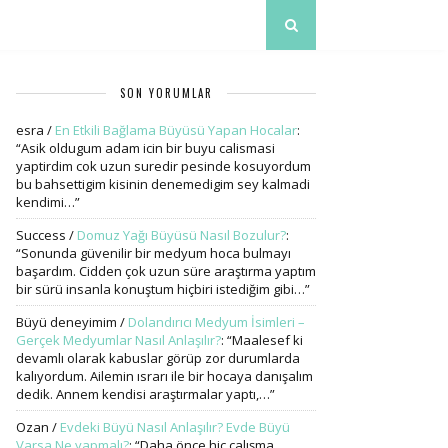
SON YORUMLAR
esra
/
En Etkili Bağlama Büyüsü Yapan Hocalar
:
“
Asik oldugum adam icin bir buyu calismasi
yaptirdim cok uzun suredir pesinde kosuyordum
bu bahsettigim kisinin denemedigim sey kalmadi
kendimi…
”
Success
/
Domuz Yağı Büyüsü Nasıl Bozulur?
:
“
Sonunda güvenilir bir medyum hoca bulmayı
başardım. Cidden çok uzun süre araştırma yaptım
bir sürü insanla konuştum hiçbiri istediğim gibi…
”
Büyü deneyimim
/
Dolandırıcı Medyum İsimleri –
Gerçek Medyumlar Nasıl Anlaşılır?
: “
Maalesef ki
devamlı olarak kabuslar görüp zor durumlarda
kalıyordum. Ailemin ısrarı ile bir hocaya danışalım
dedik. Annem kendisi araştırmalar yaptı,…
”
Ozan
/
Evdeki Büyü Nasıl Anlaşılır? Evde Büyü
Varsa Ne yapmalı?
: “
Daha önce hiç çalışma