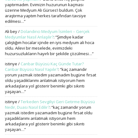
yaptırmadım. Evimizin huzurunun kaçması
üzerine Medyum Ali Gürses’i buldum. Çok
araştırma yaptım herkes tarafından tavsiye
edilmesi…
”
Ali bey
/
Dolandırıcı Medyum İsimleri – Gerçek
Medyumlar Nasıl Anlaşılır?
: “
Şimdiye kadar
çalıştığım hocalar içinde en iyis medyum ali hoca
oldu. Ailevi bir meselede, evimizdeki
huzursuzlukların hayırlı bir şekilde çözülmesi…
”
istinye
/
Canbar Büyüsü Kaç Günde Tutar?
Canbar Büyüsü Nasıl Yapılır?
: “
kaç zamandır
yorum yazmak istedim yazamadım bugüne fırsat
oldu yaşadıklarımı anlatmak istiyorum hem
arkadaşlara yol gösterir benimki gibi sıkıntı
yaşayan…
”
istinye
/
Terkeden Sevgiliyi Geri Getirme Büyüsü
Nedir, Duası Nasıl Edilir?
: “
kaç zamandır yorum
yazmak istedim yazamadım bugüne fırsat oldu
yaşadıklarımı anlatmak istiyorum hem
arkadaşlara yol gösterir benimki gibi sıkıntı
yaşayan…
”