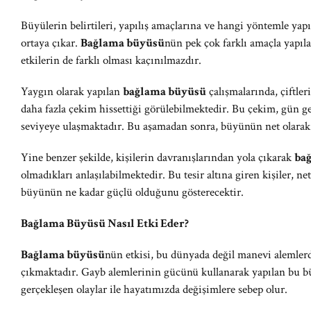
Büyülerin belirtileri, yapılış amaçlarına ve hangi yöntemle yapıl
ortaya çıkar.
Bağlama büyüsü
nün pek çok farklı amaçla yapıl
etkilerin de farklı olması kaçınılmazdır.
Yaygın olarak yapılan
bağlama büyüsü
çalışmalarında, çiftle
daha fazla çekim hissettiği görülebilmektedir. Bu çekim, gün g
seviyeye ulaşmaktadır. Bu aşamadan sonra, büyünün net olarak e
Yine benzer şekilde, kişilerin davranışlarından yola çıkarak
ba
olmadıkları anlaşılabilmektedir. Bu tesir altına giren kişiler, ne
büyünün ne kadar güçlü olduğunu gösterecektir.
Bağlama Büyüsü Nasıl Etki Eder?
Bağlama büyüsü
nün etkisi, bu dünyada değil manevi alemlerd
çıkmaktadır. Gayb alemlerinin gücünü kullanarak yapılan bu bü
gerçekleşen olaylar ile hayatımızda değişimlere sebep olur.