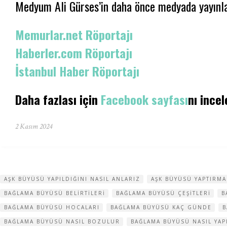
Medyum Ali Gürses’in daha önce medyada yayınlan
Memurlar.net Röportajı
Haberler.com Röportajı
İstanbul Haber Röportajı
Daha fazlası için
Facebook sayfası
nı incel
2 Kasım 2024
AŞK BÜYÜSÜ YAPILDIĞINI NASIL ANLARIZ
AŞK BÜYÜSÜ YAPTIRMA
BAĞLAMA BÜYÜSÜ BELIRTILERI
BAĞLAMA BÜYÜSÜ ÇEŞITLERI
B
BAĞLAMA BÜYÜSÜ HOCALARI
BAĞLAMA BÜYÜSÜ KAÇ GÜNDE
B
BAĞLAMA BÜYÜSÜ NASIL BOZULUR
BAĞLAMA BÜYÜSÜ NASIL YAP