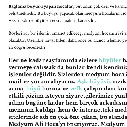
Bağlama büyüsü yapan hocalar
, büyünün çok özel ve karmaşı
belirtmektedir. Bu büyüyü yapacak olan medyum hocaların ciddi
Aksi takdirde büyüden etki almak imkansızdır.
Böylesi zor bir işlemin emanet edileceği medyum hocanın iyi ar
olacaktır. Özellikle havas bilen, daha önce bu alanda işlemler ge
en doğru seçenektir.
Her ne kadar sayfamızda sizlere
büyüler
ha
vermeye çalışsak da bunlar kendi kendiniz
işlemler değildir. Sizlerden medyum hoca
mail ve yorum alıyoruz.
Aşk büyüsü
, rızı
açma,
büyü
bozma ve
vefk
çalışmaları ko
etkili çözüm isteyen ziyaretçilerimize ya
adına bugüne kadar hem birçok arkadaşım
memnun kaldığı, hem de internetteki me
sitelerinde adı en çok öne çıkan, bu aland
Medyum Ali Hoca’yı öneriyoruz. Medyum A