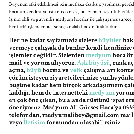
Büyünün etki edebilmesi için mutlaka eksiksiz yapılması gerek
hocanın kendini yetiştirmiş olması, her zaman başarılı büyüler
İşinin ehli ve güvenilir medyum hocalar ile çalıştığınız sürece,
her türlü işlemden net sonuçlar alabilmek mümkündür.
Her ne kadar sayfamızda sizlere
büyüler
hakk
vermeye çalışsak da bunlar kendi kendinize 
işlemler değildir. Sizlerden
medyum
hoca ön
mail ve yorum alıyoruz.
Aşk büyüsü
, rızık 
açma,
büyü
bozma ve
vefk
çalışmaları konus
çözüm isteyen ziyaretçilerimize yanlış yön
bugüne kadar hem birçok arkadaşımızın ça
kaldığı, hem de internetteki
medyum
yorum 
en çok öne çıkan, bu alanda rüştünü ispat e
öneriyoruz. Medyum Ali Gürses Hoca’ya 0535
telefondan,
medyumalibey@gmail.com
mail
veya
İletişim
formundan ulaşabilirsiniz.