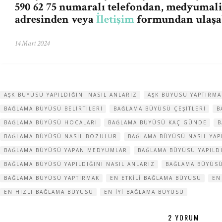
590 62 75 numaralı telefondan,
medyumali
adresinden veya
İletişim
formundan ulaşab
14 Mart 2024
AŞK BÜYÜSÜ YAPILDIĞINI NASIL ANLARIZ
AŞK BÜYÜSÜ YAPTIRMA
BAĞLAMA BÜYÜSÜ BELIRTILERI
BAĞLAMA BÜYÜSÜ ÇEŞITLERI
B
BAĞLAMA BÜYÜSÜ HOCALARI
BAĞLAMA BÜYÜSÜ KAÇ GÜNDE
B
BAĞLAMA BÜYÜSÜ NASIL BOZULUR
BAĞLAMA BÜYÜSÜ NASIL YAP
BAĞLAMA BÜYÜSÜ YAPAN MEDYUMLAR
BAĞLAMA BÜYÜSÜ YAPILD
BAĞLAMA BÜYÜSÜ YAPILDIĞINI NASIL ANLARIZ
BAĞLAMA BÜYÜSÜ
BAĞLAMA BÜYÜSÜ YAPTIRMAK
EN ETKILI BAĞLAMA BÜYÜSÜ
EN
EN HIZLI BAĞLAMA BÜYÜSÜ
EN IYI BAĞLAMA BÜYÜSÜ
2 YORUM