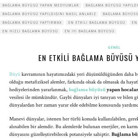
BAĞLAMA BÜYÜSÜ YAPAN MEDYUMLAR
BAĞLAMA BÜYÜSÜ YAPILD
BAĞLAMA BÜYÜSÜ YAPILDIĞINI NASIL ANLARIZ
BAĞLAMA BÜYÜSÜ
BAĞLAMA BÜYÜSÜ YAPTIRMAK
EN ETKILI BAĞLAMA BÜYÜSÜ
EN
EN HIZLI BAĞLAMA BÜYÜSÜ
EN IYI BAĞLAMA BÜYÜSÜ
GENEL
EN ETKILI BAĞLAMA BÜYÜSÜ 
Büyü
kavramının hayatımızdaki yeri düşünüldüğünden daha bü
olduğu metafiziksel alemler, farkında olsak da olmasak da hayat
hediyelerinden yararlanmak,
bağlama büyüsü
yapan hocala
vesilesi ile mümkündür. Gaybi dünyaları iyi tanıyan ve bilen g
dünyalardan her zaman yarar elde edebilme konusunda yardımc
Manevi dünyalar, istenen her türlü konuda kullanılabilen, ger
alınabilen bir alemdir. Bu alemlerde bulunan enerjiler, en karm
dünyasını güzelleştirebilecek potansiyele sahiptir.
Bağlama bü