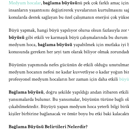
Medyum hocalar
,
bağlama büyüsü
nü pek çok farklı amaç için
insanların yaşantısını değiştirerek yuvalarının kurtulmasını sa
konularda destek sağlayan bu özel çalışmanın enerjisi çok yükse
Büyü yapmak, hangi büyü yapılıyor olursa olsun fazlasıyla zor 
büyüsü
gibi etkili ve karmaşık büyü çalışmalarında bu durum 
medyum hoca,
bağlama büyüsü
yapabilmek için mutlaka iyi b
konusunda gereken her şeyi tam olarak biliyor olmak zorundadı
Büyünün yapımında nefes gücünün de etkili olduğu unutulmam
medyum hocanın nefesi ne kadar kuvvetliyse o kadar yoğun bir te
profesyonel medyum hocaların her zaman için daha etkili
büyü
Bağlama büyüsü
, doğru şekilde yapıldığı andan itibaren etkili
yansımalarda bulunur. Bu yansımalar, büyünün türüne bağlı ol
çıkabilmektedir. Büyüyü yapan medyum hoca yeterli bilgi biri
kişiler birbirine bağlanacak ve ömür boyu bu etki baki kalacaktı
Bağlama Büyüsü Belirtileri Nelerdir?