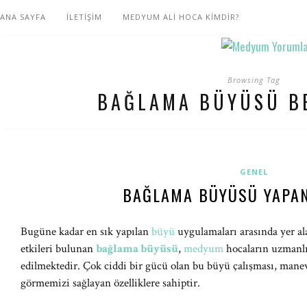
ANA SAYFA
İLETİŞİM
MEDYUM ALİ HOCA KİMDİR?
Browsing Tag
BAĞLAMA BÜYÜSÜ BE
GENEL
BAĞLAMA BÜYÜSÜ YAPA
Bugüne kadar en sık yapılan
büyü
uygulamaları arasında yer ala
etkileri bulunan
bağlama büyüsü
,
medyum
hocaların uzmanlık
edilmektedir. Çok ciddi bir gücü olan bu büyü çalışması, mane
görmemizi sağlayan özelliklere sahiptir.