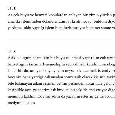
UFUK
Az çok büyü ve benzeri konulardan anlayan biriyim o yüzden
ama iki işlemimden dolandırıldım iyi ki ali hocayı buldum di
yardımcı oldu yaptığı işlem hem hızlı tutuyor hem net sonuç ve
ESRA
Asik oldugum adam icin bir buyu calismasi yaptirdim cok uzu
bahsettigim kisinin denemedigim sey kalmadi kendimi ona bege
kadar bir durum yani soyleyeyim neyse cok uzatmak istemiyorum
hocanin bana yaptigi calismadan sonra asik olacak kisinin tavi
bile bakmayan adam resmen benim pesimden kosar hale geldi cok 
kesinlikle tavsiye ederim ask buyusu bu sekilde etki ettiyse dige
memnun kaldim hocanin adini da yazayim sitesini de yziyorum i
medyumali.com