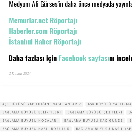
Medyum Ali Gürses’in daha önce medyada yayınlan
Memurlar.net Röportajı
Haberler.com Röportajı
İstanbul Haber Röportajı
Daha fazlası için
Facebook sayfası
nı incel
2 Kasım 2024
AŞK BÜYÜSÜ YAPILDIĞINI NASIL ANLARIZ
AŞK BÜYÜSÜ YAPTIRMA
BAĞLAMA BÜYÜSÜ BELIRTILERI
BAĞLAMA BÜYÜSÜ ÇEŞITLERI
B
BAĞLAMA BÜYÜSÜ HOCALARI
BAĞLAMA BÜYÜSÜ KAÇ GÜNDE
B
BAĞLAMA BÜYÜSÜ NASIL BOZULUR
BAĞLAMA BÜYÜSÜ NASIL YAP