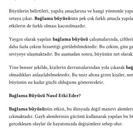
Büyülerin belirtileri, yapılış amaçlarına ve hangi yöntemle yapıl
ortaya çıkar.
Bağlama büyüsü
nün pek çok farklı amaçla yapıl
etkilerin de farklı olması kaçınılmazdır.
Yaygın olarak yapılan
bağlama büyüsü
çalışmalarında, çiftle
daha fazla çekim hissettiği görülebilmektedir. Bu çekim, gün g
seviyeye ulaşmaktadır. Bu aşamadan sonra, büyünün net olarak e
Yine benzer şekilde, kişilerin davranışlarından yola çıkarak
ba
olmadıkları anlaşılabilmektedir. Bu tesir altına giren kişiler, ne
büyünün ne kadar güçlü olduğunu gösterecektir.
Bağlama Büyüsü Nasıl Etki Eder?
Bağlama büyüsü
nün etkisi, bu dünyada değil manevi alemlerd
çıkmaktadır. Gayb alemlerinin gücünü kullanarak yapılan bu bü
gerçekleşen olaylar ile hayatımızda değişimlere sebep olur.