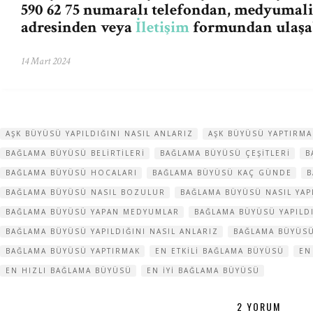
590 62 75 numaralı telefondan,
medyumali
adresinden veya
İletişim
formundan ulaşab
14 Mart 2024
AŞK BÜYÜSÜ YAPILDIĞINI NASIL ANLARIZ
AŞK BÜYÜSÜ YAPTIRMA
BAĞLAMA BÜYÜSÜ BELIRTILERI
BAĞLAMA BÜYÜSÜ ÇEŞITLERI
B
BAĞLAMA BÜYÜSÜ HOCALARI
BAĞLAMA BÜYÜSÜ KAÇ GÜNDE
B
BAĞLAMA BÜYÜSÜ NASIL BOZULUR
BAĞLAMA BÜYÜSÜ NASIL YAP
BAĞLAMA BÜYÜSÜ YAPAN MEDYUMLAR
BAĞLAMA BÜYÜSÜ YAPILD
BAĞLAMA BÜYÜSÜ YAPILDIĞINI NASIL ANLARIZ
BAĞLAMA BÜYÜSÜ
BAĞLAMA BÜYÜSÜ YAPTIRMAK
EN ETKILI BAĞLAMA BÜYÜSÜ
EN
EN HIZLI BAĞLAMA BÜYÜSÜ
EN IYI BAĞLAMA BÜYÜSÜ
2 YORUM