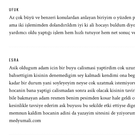
UFUK
Az çok büyü ve benzeri konulardan anlayan biriyim o yüzden
ama iki işlemimden dolandırıldım iyi ki ali hocayı buldum di
yardımcı oldu yaptığı işlem hem hızlı tutuyor hem net sonuç ve
ESRA
Asik oldugum adam icin bir buyu calismasi yaptirdim cok uzu
bahsettigim kisinin denemedigim sey kalmadi kendimi ona bege
kadar bir durum yani soyleyeyim neyse cok uzatmak istemiyorum
hocanin bana yaptigi calismadan sonra asik olacak kisinin tavi
bile bakmayan adam resmen benim pesimden kosar hale geldi cok 
kesinlikle tavsiye ederim ask buyusu bu sekilde etki ettiyse dige
memnun kaldim hocanin adini da yazayim sitesini de yziyorum i
medyumali.com