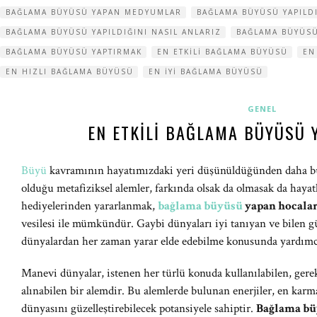
BAĞLAMA BÜYÜSÜ YAPAN MEDYUMLAR
BAĞLAMA BÜYÜSÜ YAPILD
BAĞLAMA BÜYÜSÜ YAPILDIĞINI NASIL ANLARIZ
BAĞLAMA BÜYÜSÜ
BAĞLAMA BÜYÜSÜ YAPTIRMAK
EN ETKILI BAĞLAMA BÜYÜSÜ
EN
EN HIZLI BAĞLAMA BÜYÜSÜ
EN IYI BAĞLAMA BÜYÜSÜ
GENEL
EN ETKILI BAĞLAMA BÜYÜSÜ 
Büyü
kavramının hayatımızdaki yeri düşünüldüğünden daha bü
olduğu metafiziksel alemler, farkında olsak da olmasak da hayat
hediyelerinden yararlanmak,
bağlama büyüsü
yapan hocala
vesilesi ile mümkündür. Gaybi dünyaları iyi tanıyan ve bilen g
dünyalardan her zaman yarar elde edebilme konusunda yardımc
Manevi dünyalar, istenen her türlü konuda kullanılabilen, ger
alınabilen bir alemdir. Bu alemlerde bulunan enerjiler, en karm
dünyasını güzelleştirebilecek potansiyele sahiptir.
Bağlama bü