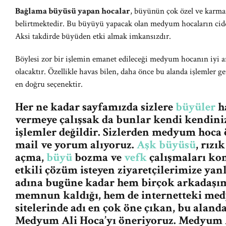
Bağlama büyüsü yapan hocalar
, büyünün çok özel ve karmaşı
belirtmektedir. Bu büyüyü yapacak olan medyum hocaların ciddi
Aksi takdirde büyüden etki almak imkansızdır.
Böylesi zor bir işlemin emanet edileceği medyum hocanın iyi ar
olacaktır. Özellikle havas bilen, daha önce bu alanda işlemler ge
en doğru seçenektir.
Her ne kadar sayfamızda sizlere
büyüler
ha
vermeye çalışsak da bunlar kendi kendiniz
işlemler değildir. Sizlerden medyum hoca
mail ve yorum alıyoruz.
Aşk büyüsü
, rızı
açma,
büyü
bozma ve
vefk
çalışmaları ko
etkili çözüm isteyen ziyaretçilerimize ya
adına bugüne kadar hem birçok arkadaşım
memnun kaldığı, hem de internetteki me
sitelerinde adı en çok öne çıkan, bu aland
Medyum Ali Hoca’yı öneriyoruz. Medyum A