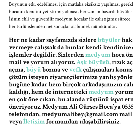
Büyünün etki edebilmesi için mutlaka eksiksiz yapılması gerek
hocanın kendini yetiştirmiş olması, her zaman başarılı büyüler
İşinin ehli ve güvenilir medyum hocalar ile çalıştığınız sürece,
her türlü işlemden net sonuçlar alabilmek mümkündür.
Her ne kadar sayfamızda sizlere
büyüler
hakk
vermeye çalışsak da bunlar kendi kendinize 
işlemler değildir. Sizlerden
medyum
hoca ön
mail ve yorum alıyoruz.
Aşk büyüsü
, rızık 
açma,
büyü
bozma ve
vefk
çalışmaları konus
çözüm isteyen ziyaretçilerimize yanlış yön
bugüne kadar hem birçok arkadaşımızın ça
kaldığı, hem de internetteki
medyum
yorum 
en çok öne çıkan, bu alanda rüştünü ispat e
öneriyoruz. Medyum Ali Gürses Hoca’ya 0535
telefondan,
medyumalibey@gmail.com
mail
veya
İletişim
formundan ulaşabilirsiniz.