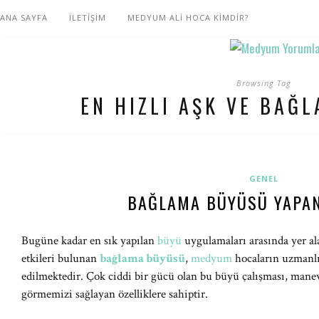
ANA SAYFA
İLETİŞİM
MEDYUM ALİ HOCA KİMDİR?
Browsing Tag
EN HIZLI AŞK VE BAĞ
GENEL
BAĞLAMA BÜYÜSÜ YAPA
Bugüne kadar en sık yapılan
büyü
uygulamaları arasında yer ala
etkileri bulunan
bağlama büyüsü
,
medyum
hocaların uzmanlık
edilmektedir. Çok ciddi bir gücü olan bu büyü çalışması, mane
görmemizi sağlayan özelliklere sahiptir.