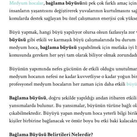
Medyum hocalar
,
bağlama büyüsü
nü pek çok farklı amaç için
insanların yaşantısını değiştirerek yuvalarının kurtulmasını sa
konularda destek sağlayan bu özel çalışmanın enerjisi çok yükse
Büyü yapmak, hangi büyü yapılıyor olursa olsun fazlasıyla zor 
büyüsü
gibi etkili ve karmaşık büyü çalışmalarında bu durum 
medyum hoca,
bağlama büyüsü
yapabilmek için mutlaka iyi b
konusunda gereken her şeyi tam olarak biliyor olmak zorundadı
Büyünün yapımında nefes gücünün de etkili olduğu unutulmam
medyum hocanın nefesi ne kadar kuvvetliyse o kadar yoğun bir te
profesyonel medyum hocaların her zaman için daha etkili
büyü
Bağlama büyüsü
, doğru şekilde yapıldığı andan itibaren etkili
yansımalarda bulunur. Bu yansımalar, büyünün türüne bağlı ol
çıkabilmektedir. Büyüyü yapan medyum hoca yeterli bilgi biri
kişiler birbirine bağlanacak ve ömür boyu bu etki baki kalacaktı
Bağlama Büyüsü Belirtileri Nelerdir?