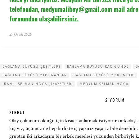
telefondan,
medyumalibey@gmail.com
mail adre
formundan ulaşabilirsiniz.
27 Ocak 2020
BAĞLAMA BÜYÜSÜ ÇEŞITLERI
BAĞLAMA BÜYÜSÜ KAÇ GÜNDE
B
BAĞLAMA BÜYÜSÜ YAPTIRANLAR
BAĞLAMA BÜYÜSÜ YORUMLARI
IRANLI SELMAN HOCA ŞIKAYETLERI
MEDYUM SELMAN HOCA
2 YORUM
SERHAT
Olay çok uzun olduğu için kısaca anlatmak istiyorum arkadaşla
kişiyiz, üçümüz de hep birlikte iş yaparız yaşarız bile denebili
gruptan iki arkadaşım bir erkek meselesi yüzünden birbiriyle ka