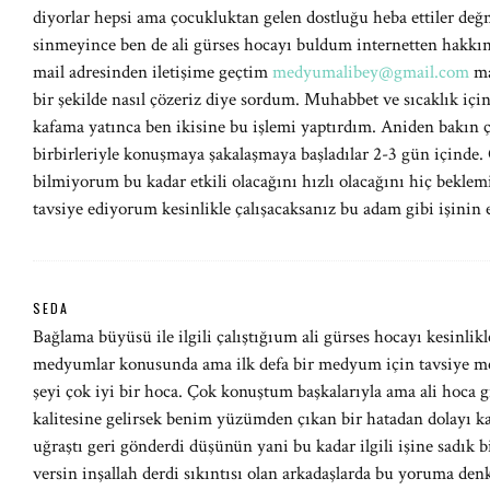
diyorlar hepsi ama çocukluktan gelen dostluğu heba ettiler de
sinmeyince ben de ali gürses hocayı buldum internetten hakk
mail adresinden iletişime geçtim
medyumalibey@gmail.com
ma
bir şekilde nasıl çözeriz diye sordum. Muhabbet ve sıcaklık için 
kafama yatınca ben ikisine bu işlemi yaptırdım. Aniden bakın
birbirleriyle konuşmaya şakalaşmaya başladılar 2-3 gün içinde.
bilmiyorum bu kadar etkili olacağını hızlı olacağını hiç bekl
tavsiye ediyorum kesinlikle çalışacaksanız bu adam gibi işinin 
SEDA
Bağlama büyüsü ile ilgili çalıştığıum ali gürses hocayı kesinl
medyumlar konusunda ama ilk defa bir medyum için tavsiye mes
şeyi çok iyi bir hoca. Çok konuştum başkalarıyla ama ali hoca gi
kalitesine gelirsek benim yüzümden çıkan bir hatadan dolayı ka
uğraştı geri gönderdi düşünün yani bu kadar ilgili işine sadık b
versin inşallah derdi sıkıntısı olan arkadaşlarda bu yoruma den