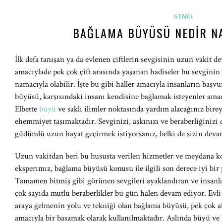
GENEL
BAĞLAMA BÜYÜSÜ NEDIR NA
İlk defa tanışan ya da evlenen çiftlerin sevgisinin uzun vaki
amacıylade pek çok çift arasında yaşanan hadiseler bu sevgini
namacıyla olabilir. İşte bu gibi haller amacıyla insanların baş
büyüsü, karşısındaki insanı kendisine bağlamak isteyenler ama
Elbette
büyü
ve saklı ilimler noktasında yardım alacağınız bire
ehemmiyet taşımaktadır. Sevginizi, aşkınızı ve beraberliğinizi 
güdümlü uzun hayat geçirmek istiyorsanız, belki de sizin devan
Uzun vakitdan beri bu hususta verilen hizmetler ve meydana ko
eksperımız, bağlama büyüsü konusu ile ilgili son derece iyi b
Tamamen bitmiş gibi görünen sevgileri ayaklandıran ve insanlar
çok sayıda mutlu beraberlikler bu gün halen devam ediyor. Evli ç
araya gelmenin yolu ve tekniği olan bağlama büyüsü, pek çok a
amacıyla bir basamak olarak kullanılmaktadır. Aslında büyü ve