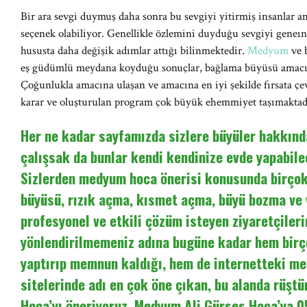
Bir ara sevgi duymuş daha sonra bu sevgiyi yitirmiş insanlar a
seçenek olabiliyor. Genellikle özlemini duyduğu sevgiyi geneın
hususta daha değişik adımlar attığı bilinmektedir.
Medyum
ve b
eş güdümlü meydana koyduğu sonuçlar, bağlama büyüsü amacıyla
Çoğunlukla amacına ulaşan ve amacına en iyi şekilde fırsata çe
karar ve oluşturulan program çok büyük ehemmiyet taşımaktad
Her ne kadar sayfamızda sizlere büyüler hakkında
çalışsak da bunlar kendi kendinize evde yapabilec
Sizlerden medyum hoca önerisi konusunda birçok 
büyüsü, rızık açma, kısmet açma, büyü bozma ve
profesyonel ve etkili çözüm isteyen ziyaretçileri
yönlendirilmemeniz adına bugüne kadar hem birç
yaptırıp memnun kaldığı, hem de internetteki m
sitelerinde adı en çok öne çıkan, bu alanda rüşt
Hoca’yı öneriyoruz. Medyum Ali Gürses Hoca’ya 