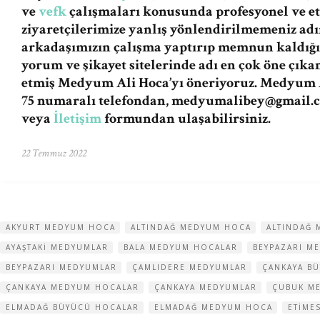
ve
vefk
çalışmaları konusunda profesyonel ve et
ziyaretçilerimize yanlış yönlendirilmemeniz a
arkadaşımızın çalışma yaptırıp memnun kaldığı
yorum ve şikayet sitelerinde adı en çok öne çıka
etmiş Medyum Ali Hoca’yı öneriyoruz. Medyum A
75 numaralı telefondan,
medyumalibey@gmail.
veya
İletişim
formundan ulaşabilirsiniz.
22 Temmuz 2022
AKYURT MEDYUM HOCA
ALTINDAĞ MEDYUM HOCA
ALTINDAĞ 
AYAŞTAKI MEDYUMLAR
BALA MEDYUM HOCALAR
BEYPAZARI M
BEYPAZARI MEDYUMLAR
ÇAMLIDERE MEDYUMLAR
ÇANKAYA B
ÇANKAYA MEDYUM HOCALAR
ÇANKAYA MEDYUMLAR
ÇUBUK M
ELMADAĞ BÜYÜCÜ HOCALAR
ELMADAĞ MEDYUM HOCA
ETIME