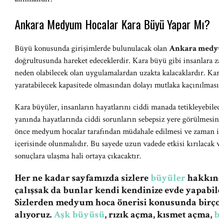
Ankara Medyum Hocalar Kara Büyü Yapar Mı?
Büyü konusunda girişimlerde bulunulacak olan
Ankara medy
doğrultusunda hareket edeceklerdir. Kara büyü gibi insanlara z
neden olabilecek olan uygulamalardan uzakta kalacaklardır. Kar
yaratabilecek kapasitede olmasından dolayı mutlaka kaçınılması 
Kara büyüler, insanların hayatlarını ciddi manada tetikleyebile
yanında hayatlarında ciddi sorunların sebepsiz yere görülmesind
önce medyum hocalar tarafından müdahale edilmesi ve zaman içe
içerisinde olunmalıdır. Bu sayede uzun vadede etkisi kırılacak v
sonuçlara ulaşma hali ortaya çıkacaktır.
Her ne kadar sayfamızda sizlere
büyüler
hakkınd
çalışsak da bunlar kendi kendinize evde yapabile
Sizlerden medyum hoca önerisi konusunda birç
alıyoruz.
Aşk büyüsü
, rızık açma, kısmet açma,