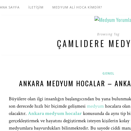
ANA SAYFA
İLETİŞİM
MEDYUM ALİ HOCA KİMDİR?
Browsing Tag
ÇAMLIDERE MED
GENEL
ANKARA MEDYUM HOCALAR – ANKA
Büyülere olan ilgi insanlığın başlangıcından bu yana bulunma
son derecede hızlı bir biçimde gelişmesi
medyum
hocalara olan
olacaktır.
Ankara
medyum hocalar
konusunda da aynı tip bir
gerçekleştirmek ve hayatını değiştirmek isteyen kişilerin kolay
medyumlara başvurdukları bilinmektedir. Bu sayede ciddi mana