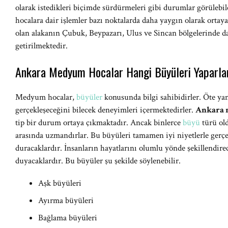
olarak istedikleri biçimde sürdürmeleri gibi durumlar görüleb
hocalara dair işlemler bazı noktalarda daha yaygın olarak ort
olan alakanın Çubuk, Beypazarı, Ulus ve Sincan bölgelerinde da
getirilmektedir.
Ankara Medyum Hocalar Hangi Büyüleri Yaparla
Medyum hocalar,
büyüler
konusunda bilgi sahibidirler. Öte ya
gerçekleşeceğini bilecek deneyimleri içermektedirler.
Ankara 
tip bir durum ortaya çıkmaktadır. Ancak binlerce
büyü
türü old
arasında uzmandırlar. Bu büyüleri tamamen iyi niyetlerle gerçe
duracaklardır. İnsanların hayatlarını olumlu yönde şekillendire
duyacaklardır. Bu büyüler şu şekilde söylenebilir.
Aşk büyüleri
Ayırma büyüleri
Bağlama büyüleri