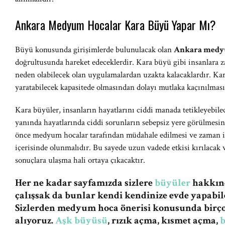
Ankara Medyum Hocalar Kara Büyü Yapar Mı?
Büyü konusunda girişimlerde bulunulacak olan
Ankara medy
doğrultusunda hareket edeceklerdir. Kara büyü gibi insanlara z
neden olabilecek olan uygulamalardan uzakta kalacaklardır. Kar
yaratabilecek kapasitede olmasından dolayı mutlaka kaçınılması 
Kara büyüler, insanların hayatlarını ciddi manada tetikleyebile
yanında hayatlarında ciddi sorunların sebepsiz yere görülmesind
önce medyum hocalar tarafından müdahale edilmesi ve zaman içe
içerisinde olunmalıdır. Bu sayede uzun vadede etkisi kırılacak v
sonuçlara ulaşma hali ortaya çıkacaktır.
Her ne kadar sayfamızda sizlere
büyüler
hakkınd
çalışsak da bunlar kendi kendinize evde yapabile
Sizlerden medyum hoca önerisi konusunda birç
alıyoruz.
Aşk büyüsü
, rızık açma, kısmet açma,