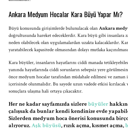
Ankara Medyum Hocalar Kara Büyü Yapar Mı?
Büyü konusunda girişimlerde bulunulacak olan
Ankara medy
doğrultusunda hareket edeceklerdir. Kara büyü gibi insanlara z
neden olabilecek olan uygulamalardan uzakta kalacaklardır. Kar
yaratabilecek kapasitede olmasından dolayı mutlaka kaçınılması 
Kara büyüler, insanların hayatlarını ciddi manada tetikleyebile
yanında hayatlarında ciddi sorunların sebepsiz yere görülmesind
önce medyum hocalar tarafından müdahale edilmesi ve zaman içe
içerisinde olunmalıdır. Bu sayede uzun vadede etkisi kırılacak v
sonuçlara ulaşma hali ortaya çıkacaktır.
Her ne kadar sayfamızda sizlere
büyüler
hakkınd
çalışsak da bunlar kendi kendinize evde yapabile
Sizlerden medyum hoca önerisi konusunda birç
alıyoruz.
Aşk büyüsü
, rızık açma, kısmet açma,