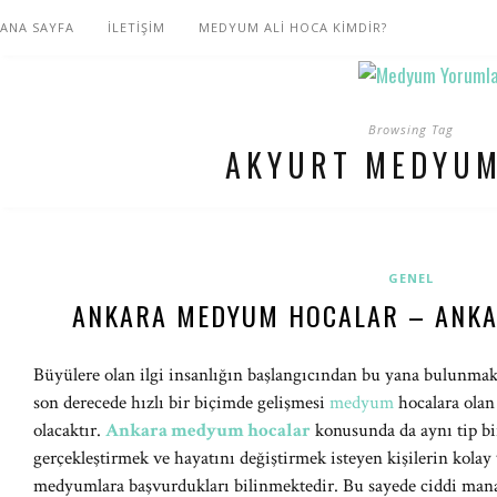
ANA SAYFA
İLETİŞİM
MEDYUM ALİ HOCA KİMDİR?
Browsing Tag
AKYURT MEDYUM
GENEL
ANKARA MEDYUM HOCALAR – ANKA
Büyülere olan ilgi insanlığın başlangıcından bu yana bulunma
son derecede hızlı bir biçimde gelişmesi
medyum
hocalara olan
olacaktır.
Ankara
medyum hocalar
konusunda da aynı tip bir
gerçekleştirmek ve hayatını değiştirmek isteyen kişilerin kolay
medyumlara başvurdukları bilinmektedir. Bu sayede ciddi mana