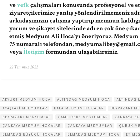
ve
vefk
çalışmaları konusunda profesyonel ve et
ziyaretçilerimize yanlış yönlendirilmemeniz a
arkadaşımızın çalışma yaptırıp memnun kaldığı
yorum ve şikayet sitelerinde adı en çok öne çıka
etmiş Medyum Ali Hoca’yı öneriyoruz. Medyum A
75 numaralı telefondan,
medyumalibey@gmail.
veya
İletişim
formundan ulaşabilirsiniz.
22 Temmuz 2022
AKYURT MEDYUM HOCA
ALTINDAĞ MEDYUM HOCA
ALTINDAĞ 
AYAŞTAKI MEDYUMLAR
BALA MEDYUM HOCALAR
BEYPAZARI M
BEYPAZARI MEDYUMLAR
ÇAMLIDERE MEDYUMLAR
ÇANKAYA B
ÇANKAYA MEDYUM HOCALAR
ÇANKAYA MEDYUMLAR
ÇUBUK M
ELMADAĞ BÜYÜCÜ HOCALAR
ELMADAĞ MEDYUM HOCA
ETIME