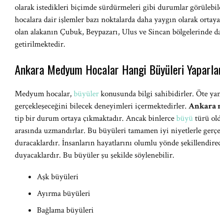
olarak istedikleri biçimde sürdürmeleri gibi durumlar görüleb
hocalara dair işlemler bazı noktalarda daha yaygın olarak ort
olan alakanın Çubuk, Beypazarı, Ulus ve Sincan bölgelerinde da
getirilmektedir.
Ankara Medyum Hocalar Hangi Büyüleri Yaparla
Medyum hocalar,
büyüler
konusunda bilgi sahibidirler. Öte ya
gerçekleşeceğini bilecek deneyimleri içermektedirler.
Ankara 
tip bir durum ortaya çıkmaktadır. Ancak binlerce
büyü
türü old
arasında uzmandırlar. Bu büyüleri tamamen iyi niyetlerle gerçe
duracaklardır. İnsanların hayatlarını olumlu yönde şekillendire
duyacaklardır. Bu büyüler şu şekilde söylenebilir.
Aşk büyüleri
Ayırma büyüleri
Bağlama büyüleri