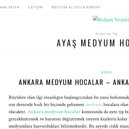
ANA SAYFA
İLETİŞİM
MEDYUM ALİ HOCA KİMDİR?
Browsing Tag
AYAŞ MEDYUM H
GENEL
ANKARA MEDYUM HOCALAR – ANKA
Büyülere olan ilgi insanlığın başlangıcından bu yana bulunma
son derecede hızlı bir biçimde gelişmesi
medyum
hocalara olan
olacaktır.
Ankara
medyum hocalar
konusunda da aynı tip bir
gerçekleştirmek ve hayatını değiştirmek isteyen kişilerin kolay
medyumlara başvurdukları bilinmektedir. Bu sayede ciddi mana