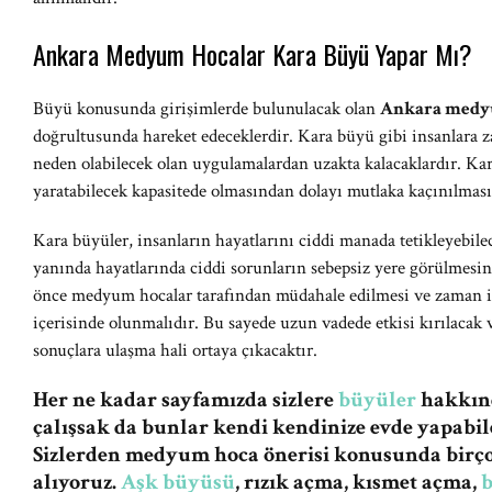
Ankara Medyum Hocalar Kara Büyü Yapar Mı?
Büyü konusunda girişimlerde bulunulacak olan
Ankara medy
doğrultusunda hareket edeceklerdir. Kara büyü gibi insanlara z
neden olabilecek olan uygulamalardan uzakta kalacaklardır. Kar
yaratabilecek kapasitede olmasından dolayı mutlaka kaçınılması 
Kara büyüler, insanların hayatlarını ciddi manada tetikleyebile
yanında hayatlarında ciddi sorunların sebepsiz yere görülmesind
önce medyum hocalar tarafından müdahale edilmesi ve zaman içe
içerisinde olunmalıdır. Bu sayede uzun vadede etkisi kırılacak v
sonuçlara ulaşma hali ortaya çıkacaktır.
Her ne kadar sayfamızda sizlere
büyüler
hakkınd
çalışsak da bunlar kendi kendinize evde yapabile
Sizlerden medyum hoca önerisi konusunda birç
alıyoruz.
Aşk büyüsü
, rızık açma, kısmet açma,