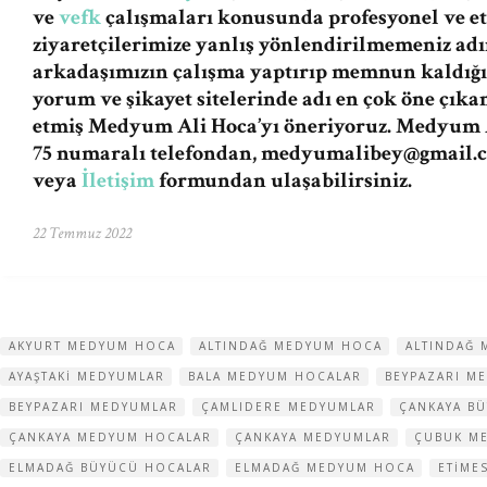
ve
vefk
çalışmaları konusunda profesyonel ve et
ziyaretçilerimize yanlış yönlendirilmemeniz a
arkadaşımızın çalışma yaptırıp memnun kaldığı
yorum ve şikayet sitelerinde adı en çok öne çıka
etmiş Medyum Ali Hoca’yı öneriyoruz. Medyum A
75 numaralı telefondan,
medyumalibey@gmail.
veya
İletişim
formundan ulaşabilirsiniz.
22 Temmuz 2022
AKYURT MEDYUM HOCA
ALTINDAĞ MEDYUM HOCA
ALTINDAĞ 
AYAŞTAKI MEDYUMLAR
BALA MEDYUM HOCALAR
BEYPAZARI M
BEYPAZARI MEDYUMLAR
ÇAMLIDERE MEDYUMLAR
ÇANKAYA B
ÇANKAYA MEDYUM HOCALAR
ÇANKAYA MEDYUMLAR
ÇUBUK M
ELMADAĞ BÜYÜCÜ HOCALAR
ELMADAĞ MEDYUM HOCA
ETIME