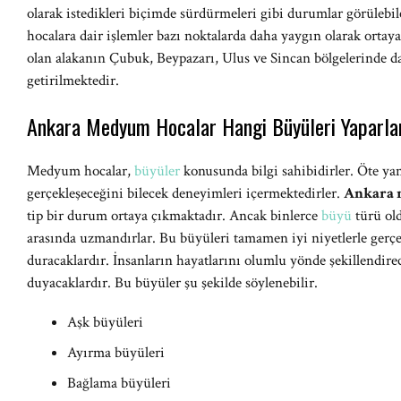
olarak istedikleri biçimde sürdürmeleri gibi durumlar görüleb
hocalara dair işlemler bazı noktalarda daha yaygın olarak ort
olan alakanın Çubuk, Beypazarı, Ulus ve Sincan bölgelerinde da
getirilmektedir.
Ankara Medyum Hocalar Hangi Büyüleri Yaparla
Medyum hocalar,
büyüler
konusunda bilgi sahibidirler. Öte ya
gerçekleşeceğini bilecek deneyimleri içermektedirler.
Ankara 
tip bir durum ortaya çıkmaktadır. Ancak binlerce
büyü
türü old
arasında uzmandırlar. Bu büyüleri tamamen iyi niyetlerle gerçe
duracaklardır. İnsanların hayatlarını olumlu yönde şekillendire
duyacaklardır. Bu büyüler şu şekilde söylenebilir.
Aşk büyüleri
Ayırma büyüleri
Bağlama büyüleri