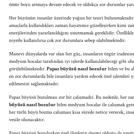
ömür boyu artmaya devam edecek ve oldukça zor durumlar yara
Her büyünün insanlar üzerinde yoğun bir tesiri bulunmaktadı
amaçlarla kullandıkları zaman hayatımız güzelleşirken kimi z
enerjilerinden yararlanıldığını unutmamak gereklidir. Özellikl
niyetle kullanılırsa çok zor durumlara sebep olabilmektedir.
Manevi dünyalarda var olan her güç, insanların özgür iradesine 
medyum hocalar tarafından iyi işlerde kullanılabileceği gibi olu
görülebilmektedir.
Papaz büyüsü nasıl bozulur
bilen ve bu 
en zor durumlarda bile insanlara yardım edecek özel işlemleri y
edilmesini sağlamaktadır.
Papaz büyüsü bozulması zor bir çalışmadır. Bu nedenle, her za
büyüsü nasıl bozulur
bilen medyum hocalar ile çalışmak gerek
her türlü büyü bozma çalışması kısa sürede netice verecek, in
vesile olunacaktır.
Papaz büyüsü bozulurken özel ilimlerin önemi olduğu da unut