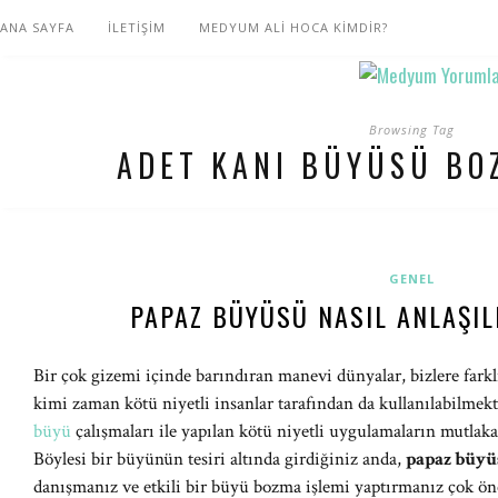
ANA SAYFA
İLETİŞİM
MEDYUM ALİ HOCA KİMDİR?
Browsing Tag
ADET KANI BÜYÜSÜ BO
GENEL
PAPAZ BÜYÜSÜ NASIL ANLAŞIL
Bir çok gizemi içinde barındıran manevi dünyalar, bizlere farklı
kimi zaman kötü niyetli insanlar tarafından da kullanılabilmekt
büyü
çalışmaları ile yapılan kötü niyetli uygulamaların mutlak
Böylesi bir büyünün tesiri altında girdiğiniz anda,
papaz büyü
danışmanız ve etkili bir büyü bozma işlemi yaptırmanız çok ön