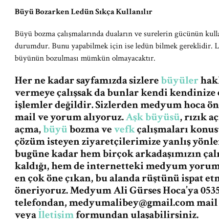
Büyü Bozarken Ledün Sıkça Kullanılır
Büyü bozma çalışmalarında duaların ve surelerin gücünün kull
durumdur. Bunu yapabilmek için ise ledün bilmek gereklidir. L
büyünün bozulması mümkün olmayacaktır.
Her ne kadar sayfamızda sizlere
büyüler
hakk
vermeye çalışsak da bunlar kendi kendinize 
işlemler değildir. Sizlerden medyum hoca ö
mail ve yorum alıyoruz.
Aşk büyüsü
, rızık 
açma,
büyü
bozma ve
vefk
çalışmaları konus
çözüm isteyen ziyaretçilerimize yanlış yön
bugüne kadar hem birçok arkadaşımızın ça
kaldığı, hem de internetteki medyum yorum v
en çok öne çıkan, bu alanda rüştünü ispat e
öneriyoruz. Medyum Ali Gürses Hoca’ya 0535
telefondan,
medyumalibey@gmail.com
mail
veya
İletişim
formundan ulaşabilirsiniz.