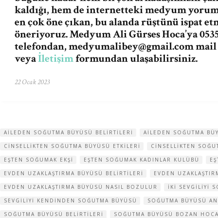
kaldığı, hem de internetteki medyum yorum v
en çok öne çıkan, bu alanda rüştünü ispat e
öneriyoruz. Medyum Ali Gürses Hoca’ya 0535
telefondan,
medyumalibey@gmail.com
mail
veya
İletişim
formundan ulaşabilirsiniz.
22 Ocak 2023
AILEDEN SOĞUTMA BÜYÜSÜ BELIRTILERI
AILEDEN SOĞUTMA BÜ
CINSELLIKTEN SOĞUTMA BÜYÜSÜ ETKILERI
CINSELLIKTEN SOĞU
EŞTEN SOĞUMAK EKŞI
EŞTEN SOĞUMAK KADINLAR KULÜBÜ
EŞ
EVDEN UZAKLAŞTIRMA BÜYÜSÜ BELIRTILERI
EVDEN UZAKLAŞTI
EVDEN UZAKLAŞTIRMA BÜYÜSÜ NASIL BOZULUR
IKI SEVGILIYI
SEVGILIYI KENDINDEN SOĞUTMA BÜYÜSÜ
SOĞUTMA BÜYÜSÜ AN
SOĞUTMA BÜYÜSÜ BELIRTILERI
SOĞUTMA BÜYÜSÜ BOZAN HOC