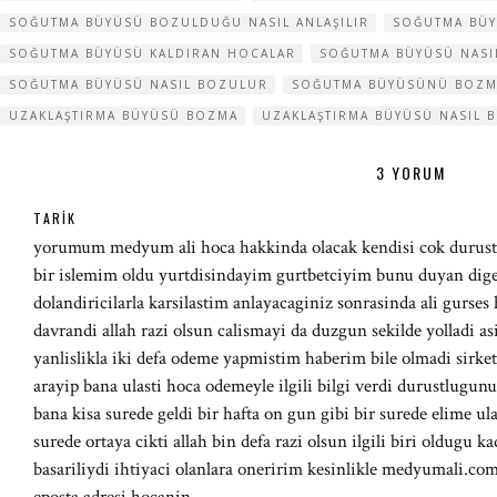
SOĞUTMA BÜYÜSÜ BOZULDUĞU NASIL ANLAŞILIR
SOĞUTMA BÜ
SOĞUTMA BÜYÜSÜ KALDIRAN HOCALAR
SOĞUTMA BÜYÜSÜ NASIL
SOĞUTMA BÜYÜSÜ NASIL BOZULUR
SOĞUTMA BÜYÜSÜNÜ BOZMA
UZAKLAŞTIRMA BÜYÜSÜ BOZMA
UZAKLAŞTIRMA BÜYÜSÜ NASIL 
3 YORUM
TARIK
yorumum medyum ali hoca hakkinda olacak kendisi cok durust 
bir islemim oldu yurtdisindayim gurtbetciyim bunu duyan diger
dolandiricilarla karsilastim anlayacaginiz sonrasinda ali gurses 
davrandi allah razi olsun calismayi da duzgun sekilde yolladi a
yanlislikla iki defa odeme yapmistim haberim bile olmadi sirk
arayip bana ulasti hoca odemeyle ilgili bilgi verdi durustlugu
bana kisa surede geldi bir hafta on gun gibi bir surede elime ul
surede ortaya cikti allah bin defa razi olsun ilgili biri oldugu 
basariliydi ihtiyaci olanlara oneririm kesinlikle medyumali.com