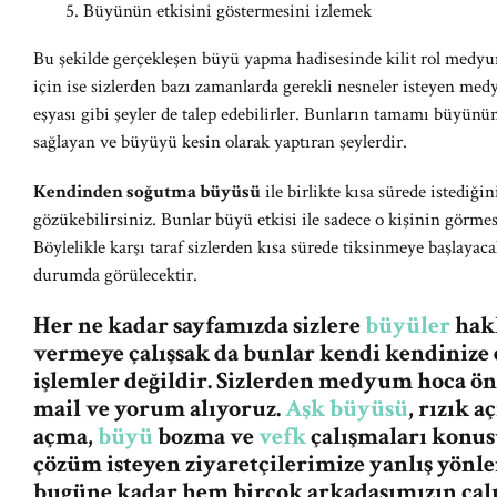
Büyünün etkisini göstermesini izlemek
Bu şekilde gerçekleşen büyü yapma hadisesinde kilit rol medy
için ise sizlerden bazı zamanlarda gerekli nesneler isteyen medy
eşyası gibi şeyler de talep edebilirler. Bunların tamamı büyünü
sağlayan ve büyüyü kesin olarak yaptıran şeylerdir.
Kendinden soğutma büyüsü
ile birlikte kısa sürede istediğin
gözükebilirsiniz. Bunlar büyü etkisi ile sadece o kişinin görmesi
Böylelikle karşı taraf sizlerden kısa sürede tiksinmeye başlayac
durumda görülecektir.
Her ne kadar sayfamızda sizlere
büyüler
hakk
vermeye çalışsak da bunlar kendi kendinize 
işlemler değildir. Sizlerden medyum hoca ö
mail ve yorum alıyoruz.
Aşk büyüsü
, rızık 
açma,
büyü
bozma ve
vefk
çalışmaları konus
çözüm isteyen ziyaretçilerimize yanlış yön
bugüne kadar hem birçok arkadaşımızın ça