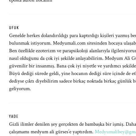
eposta adresi hocanin
UFUK
Genelde herkes dolandırıldığı para kaptırdığı kişileri yazmış be
bulunmak istiyorum. Medyumali.com sitesinden hocaya ulaşabilir
Ben özellikle ezoterizm ve parapsikoloji alanlarıyla ilgileniyor
nasıl olduğunu da çok iyi şekilde anlayabilirim. Medyum Ali Gü
güvenilir bir insanmış. Bana çok iyi niyetle ve yardımcı şekilde
Büyü dediği sürede geldi, yine hocanın dediği süre içinde de et
dediyse çıktı diyebilirim sadece birkaç noktada birkaç günlük
geliyorum.
YADE
Gizli ilimler denilen şey gerçekten de bambaşka bir işmiş. Dah
çalışmamı medyum ali gürses’e yaptırdım.
Medyumalibey@gma