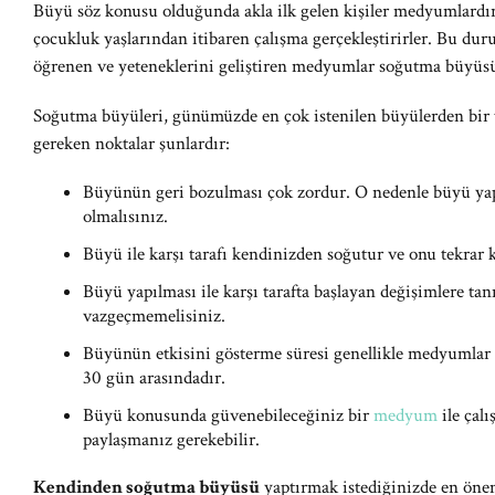
Büyü söz konusu olduğunda akla ilk gelen kişiler medyumlard
çocukluk yaşlarından itibaren çalışma gerçekleştirirler. Bu dur
öğrenen ve yeteneklerini geliştiren medyumlar soğutma büyüsü
Soğutma büyüleri, günümüzde en çok istenilen büyülerden bir t
gereken noktalar şunlardır:
Büyünün geri bozulması çok zordur. O nedenle büyü y
olmalısınız.
Büyü ile karşı tarafı kendinizden soğutur ve onu tekrar 
Büyü yapılması ile karşı tarafta başlayan değişimlere ta
vazgeçmemelisiniz.
Büyünün etkisini gösterme süresi genellikle medyumlar t
30 gün arasındadır.
Büyü konusunda güvenebileceğiniz bir
medyum
ile çalı
paylaşmanız gerekebilir.
Kendinden soğutma büyüsü
yaptırmak istediğinizde en öne