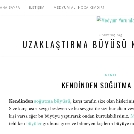
ANA SAYFA
İLETİŞİM
MEDYUM ALİ HOCA KİMDİR?
Browsing Tag
UZAKLAŞTIRMA BÜYÜSÜ 
GENEL
KENDINDEN SOĞUTMA
Kendinden
soğutma büyüsü
,
karşı tarafın size olan hisler
Size karşı aşırı sevgi besleyen ve bu sevgisi ile sizi bunaltan vey
kişi varsa eğer bu büyüyü yaptırarak ondan kurtulabilirsiniz.
M
tehlikeli
büyüler
grubuna girer ve bilmeyen kişilerin büyüye m