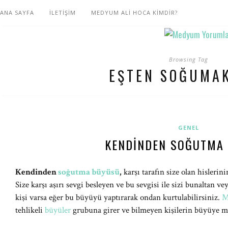
ANA SAYFA
İLETİŞİM
MEDYUM ALİ HOCA KİMDİR?
Browsing Tag
EŞTEN SOĞUMAK
GENEL
KENDINDEN SOĞUTMA
Kendinden
soğutma büyüsü
,
karşı tarafın size olan hisler
Size karşı aşırı sevgi besleyen ve bu sevgisi ile sizi bunaltan vey
kişi varsa eğer bu büyüyü yaptırarak ondan kurtulabilirsiniz.
M
tehlikeli
büyüler
grubuna girer ve bilmeyen kişilerin büyüye m