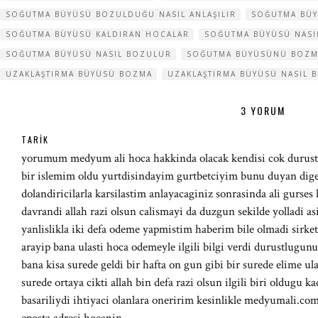
SOĞUTMA BÜYÜSÜ BOZULDUĞU NASIL ANLAŞILIR
SOĞUTMA BÜ
SOĞUTMA BÜYÜSÜ KALDIRAN HOCALAR
SOĞUTMA BÜYÜSÜ NASIL
SOĞUTMA BÜYÜSÜ NASIL BOZULUR
SOĞUTMA BÜYÜSÜNÜ BOZMA
UZAKLAŞTIRMA BÜYÜSÜ BOZMA
UZAKLAŞTIRMA BÜYÜSÜ NASIL 
3 YORUM
TARIK
yorumum medyum ali hoca hakkinda olacak kendisi cok durust 
bir islemim oldu yurtdisindayim gurtbetciyim bunu duyan diger
dolandiricilarla karsilastim anlayacaginiz sonrasinda ali gurses 
davrandi allah razi olsun calismayi da duzgun sekilde yolladi a
yanlislikla iki defa odeme yapmistim haberim bile olmadi sirk
arayip bana ulasti hoca odemeyle ilgili bilgi verdi durustlugu
bana kisa surede geldi bir hafta on gun gibi bir surede elime ul
surede ortaya cikti allah bin defa razi olsun ilgili biri oldugu 
basariliydi ihtiyaci olanlara oneririm kesinlikle medyumali.com