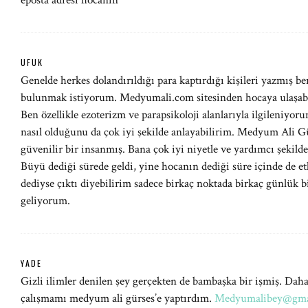
eposta adresi hocanin
UFUK
Genelde herkes dolandırıldığı para kaptırdığı kişileri yazmış be
bulunmak istiyorum. Medyumali.com sitesinden hocaya ulaşabilir
Ben özellikle ezoterizm ve parapsikoloji alanlarıyla ilgileniyor
nasıl olduğunu da çok iyi şekilde anlayabilirim. Medyum Ali Gü
güvenilir bir insanmış. Bana çok iyi niyetle ve yardımcı şekilde
Büyü dediği sürede geldi, yine hocanın dediği süre içinde de et
dediyse çıktı diyebilirim sadece birkaç noktada birkaç günlük
geliyorum.
YADE
Gizli ilimler denilen şey gerçekten de bambaşka bir işmiş. Dah
çalışmamı medyum ali gürses’e yaptırdım.
Medyumalibey@gma