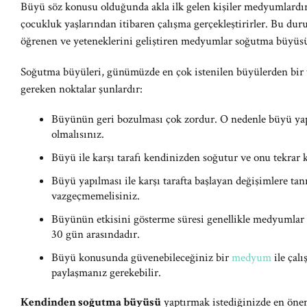
Büyü söz konusu olduğunda akla ilk gelen kişiler medyumlard
çocukluk yaşlarından itibaren çalışma gerçekleştirirler. Bu dur
öğrenen ve yeteneklerini geliştiren medyumlar soğutma büyüsü
Soğutma büyüleri, günümüzde en çok istenilen büyülerden bir t
gereken noktalar şunlardır:
Büyünün geri bozulması çok zordur. O nedenle büyü y
olmalısınız.
Büyü ile karşı tarafı kendinizden soğutur ve onu tekrar 
Büyü yapılması ile karşı tarafta başlayan değişimlere ta
vazgeçmemelisiniz.
Büyünün etkisini gösterme süresi genellikle medyumlar t
30 gün arasındadır.
Büyü konusunda güvenebileceğiniz bir
medyum
ile çalı
paylaşmanız gerekebilir.
Kendinden soğutma büyüsü
yaptırmak istediğinizde en öne