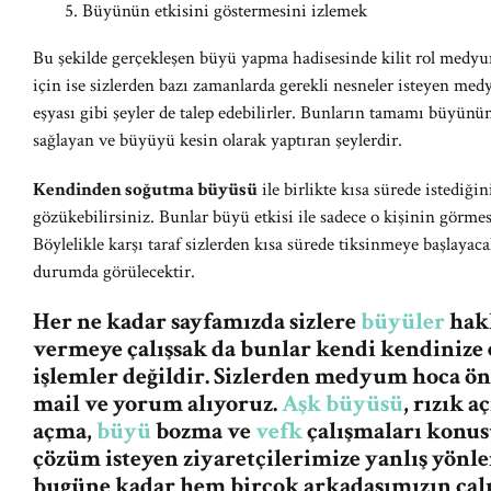
Büyünün etkisini göstermesini izlemek
Bu şekilde gerçekleşen büyü yapma hadisesinde kilit rol medy
için ise sizlerden bazı zamanlarda gerekli nesneler isteyen medy
eşyası gibi şeyler de talep edebilirler. Bunların tamamı büyünü
sağlayan ve büyüyü kesin olarak yaptıran şeylerdir.
Kendinden soğutma büyüsü
ile birlikte kısa sürede istediğin
gözükebilirsiniz. Bunlar büyü etkisi ile sadece o kişinin görmesi
Böylelikle karşı taraf sizlerden kısa sürede tiksinmeye başlayac
durumda görülecektir.
Her ne kadar sayfamızda sizlere
büyüler
hakk
vermeye çalışsak da bunlar kendi kendinize 
işlemler değildir. Sizlerden medyum hoca ö
mail ve yorum alıyoruz.
Aşk büyüsü
, rızık 
açma,
büyü
bozma ve
vefk
çalışmaları konus
çözüm isteyen ziyaretçilerimize yanlış yön
bugüne kadar hem birçok arkadaşımızın ça