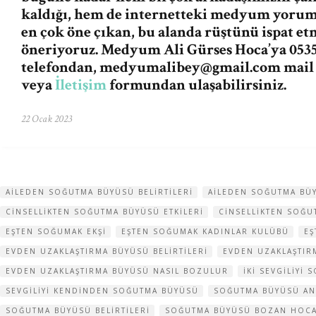
kaldığı, hem de internetteki medyum yorum v
en çok öne çıkan, bu alanda rüştünü ispat e
öneriyoruz. Medyum Ali Gürses Hoca’ya 0535
telefondan,
medyumalibey@gmail.com
mail
veya
İletişim
formundan ulaşabilirsiniz.
22 Ocak 2023
AILEDEN SOĞUTMA BÜYÜSÜ BELIRTILERI
AILEDEN SOĞUTMA BÜ
CINSELLIKTEN SOĞUTMA BÜYÜSÜ ETKILERI
CINSELLIKTEN SOĞU
EŞTEN SOĞUMAK EKŞI
EŞTEN SOĞUMAK KADINLAR KULÜBÜ
EŞ
EVDEN UZAKLAŞTIRMA BÜYÜSÜ BELIRTILERI
EVDEN UZAKLAŞTI
EVDEN UZAKLAŞTIRMA BÜYÜSÜ NASIL BOZULUR
IKI SEVGILIYI
SEVGILIYI KENDINDEN SOĞUTMA BÜYÜSÜ
SOĞUTMA BÜYÜSÜ AN
SOĞUTMA BÜYÜSÜ BELIRTILERI
SOĞUTMA BÜYÜSÜ BOZAN HOC