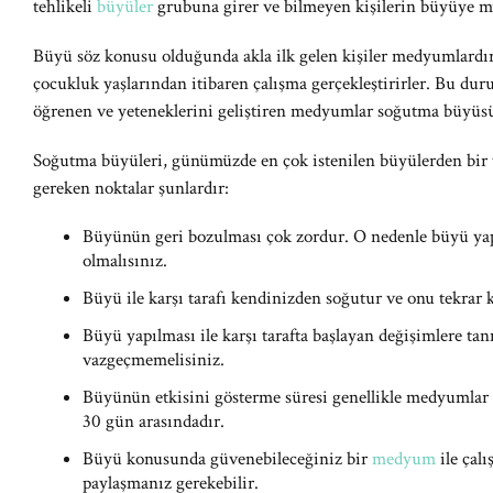
tehlikeli
büyüler
grubuna girer ve bilmeyen kişilerin büyüye m
Büyü söz konusu olduğunda akla ilk gelen kişiler medyumlard
çocukluk yaşlarından itibaren çalışma gerçekleştirirler. Bu dur
öğrenen ve yeteneklerini geliştiren medyumlar soğutma büyüsü
Soğutma büyüleri, günümüzde en çok istenilen büyülerden bir t
gereken noktalar şunlardır:
Büyünün geri bozulması çok zordur. O nedenle büyü y
olmalısınız.
Büyü ile karşı tarafı kendinizden soğutur ve onu tekrar 
Büyü yapılması ile karşı tarafta başlayan değişimlere ta
vazgeçmemelisiniz.
Büyünün etkisini gösterme süresi genellikle medyumlar t
30 gün arasındadır.
Büyü konusunda güvenebileceğiniz bir
medyum
ile çalı
paylaşmanız gerekebilir.