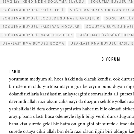
SEVGILIYI KENDINDEN SOĞUTMA BÜYÜSÜ
SOĞUTMA BÜYÜSÜ AN
SOĞUTMA BÜYÜSÜ BELIRTILERI
SOĞUTMA BÜYÜSÜ BOZAN HOC
SOĞUTMA BÜYÜSÜ BOZULDUĞU NASIL ANLAŞILIR
SOĞUTMA BÜ
SOĞUTMA BÜYÜSÜ KALDIRAN HOCALAR
SOĞUTMA BÜYÜSÜ NASIL
SOĞUTMA BÜYÜSÜ NASIL BOZULUR
SOĞUTMA BÜYÜSÜNÜ BOZMA
UZAKLAŞTIRMA BÜYÜSÜ BOZMA
UZAKLAŞTIRMA BÜYÜSÜ NASIL 
3 YORUM
TARIK
yorumum medyum ali hoca hakkinda olacak kendisi cok durust 
bir islemim oldu yurtdisindayim gurtbetciyim bunu duyan diger
dolandiricilarla karsilastim anlayacaginiz sonrasinda ali gurses 
davrandi allah razi olsun calismayi da duzgun sekilde yolladi a
yanlislikla iki defa odeme yapmistim haberim bile olmadi sirk
arayip bana ulasti hoca odemeyle ilgili bilgi verdi durustlugu
bana kisa surede geldi bir hafta on gun gibi bir surede elime ul
surede ortaya cikti allah bin defa razi olsun ilgili biri oldugu 