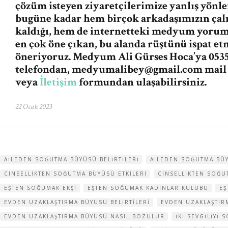
çözüm isteyen ziyaretçilerimize yanlış yön
bugüne kadar hem birçok arkadaşımızın ça
kaldığı, hem de internetteki medyum yorum v
en çok öne çıkan, bu alanda rüştünü ispat e
öneriyoruz. Medyum Ali Gürses Hoca’ya 0535
telefondan,
medyumalibey@gmail.com
mail
veya
İletişim
formundan ulaşabilirsiniz.
22 Ocak 2023
AILEDEN SOĞUTMA BÜYÜSÜ BELIRTILERI
AILEDEN SOĞUTMA BÜ
CINSELLIKTEN SOĞUTMA BÜYÜSÜ ETKILERI
CINSELLIKTEN SOĞU
EŞTEN SOĞUMAK EKŞI
EŞTEN SOĞUMAK KADINLAR KULÜBÜ
EŞ
EVDEN UZAKLAŞTIRMA BÜYÜSÜ BELIRTILERI
EVDEN UZAKLAŞTI
EVDEN UZAKLAŞTIRMA BÜYÜSÜ NASIL BOZULUR
IKI SEVGILIYI