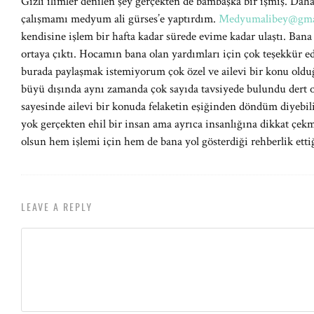
Gizli ilimler denilen şey gerçekten de bambaşka bir işmiş. Dah
çalışmamı medyum ali gürses’e yaptırdım.
Medyumalibey@gma
kendisine işlem bir hafta kadar sürede evime kadar ulaştı. Bana 
ortaya çıktı. Hocamın bana olan yardımları için çok teşekkür e
burada paylaşmak istemiyorum çok özel ve ailevi bir konu olduğu
büyü dışında aynı zamanda çok sayıda tavsiyede bulundu dert 
sayesinde ailevi bir konuda felaketin eşiğinden döndüm diyebil
yok gerçekten ehil bir insan ama ayrıca insanlığına dikkat çekm
olsun hem işlemi için hem de bana yol gösterdiği rehberlik etti
LEAVE A REPLY