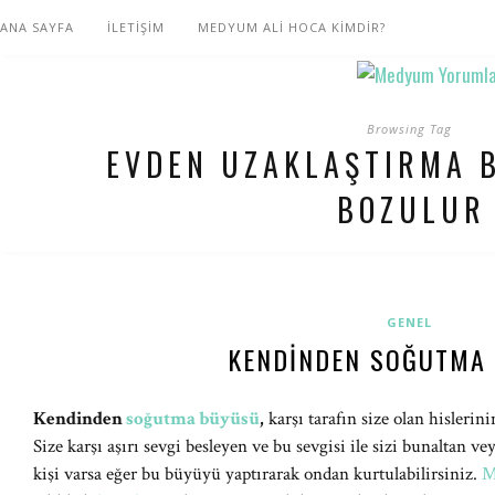
ANA SAYFA
İLETİŞİM
MEDYUM ALİ HOCA KİMDİR?
Browsing Tag
EVDEN UZAKLAŞTIRMA 
BOZULUR
GENEL
KENDINDEN SOĞUTMA
Kendinden
soğutma büyüsü
,
karşı tarafın size olan hisler
Size karşı aşırı sevgi besleyen ve bu sevgisi ile sizi bunaltan vey
kişi varsa eğer bu büyüyü yaptırarak ondan kurtulabilirsiniz.
M