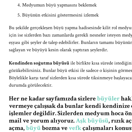
Medyumun büyü yapmasını beklemek
Büyünün etkisini göstermesini izlemek
Bu şekilde gerçekleşen büyü yapma hadisesinde kilit rol medy
için ise sizlerden bazı zamanlarda gerekli nesneler isteyen medy
eşyası gibi şeyler de talep edebilirler. Bunların tamamı büyünü
sağlayan ve büyüyü kesin olarak yaptıran şeylerdir.
Kendinden soğutma büyüsü
ile birlikte kısa sürede istediğin
gözükebilirsiniz. Bunlar büyü etkisi ile sadece o kişinin görmesi
Böylelikle karşı taraf sizlerden kısa sürede tiksinmeye başlayac
durumda görülecektir.
Her ne kadar sayfamızda sizlere
büyüler
hakk
vermeye çalışsak da bunlar kendi kendinize 
işlemler değildir. Sizlerden medyum hoca ö
mail ve yorum alıyoruz.
Aşk büyüsü
, rızık 
açma,
büyü
bozma ve
vefk
çalışmaları konus