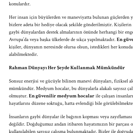
konulardır.
Her insan için büyülerden ve maneviyatta bulunan güçlerden
bizlere adeta bir hediye olacak şekilde gönderilmiştir. Kişilerin
gaybi dünyalardan destek almalarının önünde herhangi bir eng
Avrupa’da veya başka ülkelerde de sıkça yapılmaktadır.
En güv
kişiler, dünyanın neresinde olursa olsun, istedikleri her konu
alabilmektedir.
Rahman Dünyayı Her Şeyde Kullanmak Mümkündür
Sonsuz enerjisi ve gücüyle bilinen manevi dünyaları, fiziksel a
mümkündür. Medyum hocalar, bu dünyalarla alakalı sayısız çalı
olmuştur.
En güvenilir medyum hocalar
ile çalışan insanlar
hayatlarını düzene soktuğu, hatta evlendiği bile görülebilmekte
İnsanların gaybi dünyalar ile bağının kopması veya zayıflaması
değildir. Doğduğumuz andan itibaren hayatımızın bir parçası ola
kullanılabilen sayısız çalışma bulunmaktadır. Bizler ile doğruda