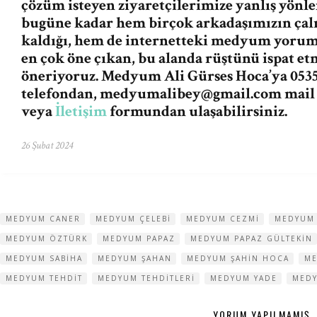
çözüm isteyen ziyaretçilerimize yanlış yön
bugüne kadar hem birçok arkadaşımızın ça
kaldığı, hem de internetteki medyum yorum v
en çok öne çıkan, bu alanda rüştünü ispat e
öneriyoruz. Medyum Ali Gürses Hoca’ya 0535
telefondan,
medyumalibey@gmail.com
mail
veya
İletişim
formundan ulaşabilirsiniz.
26 Şubat 2024
MEDYUM CANER
MEDYUM ÇELEBI
MEDYUM CEZMI
MEDYUM 
MEDYUM ÖZTÜRK
MEDYUM PAPAZ
MEDYUM PAPAZ GÜLTEKIN
MEDYUM SABIHA
MEDYUM ŞAHAN
MEDYUM ŞAHIN HOCA
ME
MEDYUM TEHDIT
MEDYUM TEHDITLERI
MEDYUM YADE
MEDY
YORUM YAPILMAMIŞ