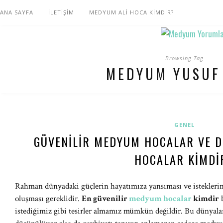
ANA SAYFA
İLETİŞİM
MEDYUM ALİ HOCA KİMDİR?
Browsing Tag
MEDYUM YUSUF
GENEL
GÜVENILIR MEDYUM HOCALAR VE 
HOCALAR KIMDI
Rahman dünyadaki güçlerin hayatımıza yansıması ve isteklerimiz
oluşması gereklidir.
En güvenilir
medyum hocalar
kimdir
b
istediğimiz gibi tesirler almamız mümkün değildir. Bu dünyalar,