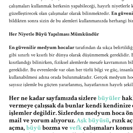
çalışmaları kullanmak herkesin yapabileceği, hayırlı niyetlerle
güzelleştirecek olan çalışmalar olarak bilinmektedir.
En güven
bildikten sonra sizin de bu alemleri kullanmanızda herhangi bi
Her Niyetle Büyü Yapılması Mümkündür
En güvenilir medyum hocalar
tarafından da sıkça belirtildi
gibi sınırlı ve kısıtlı bir dünya olarak düşünmemek gereklidir. 
kısıtlandığı bilinirken, fiziksel alemlerde mesafe kavramının
gereklidir. Bu evrenlerde var olan her türlü bilgi ve güç, insanla
kullanabilmesi adına orada bulunmaktadır. Gerçek medyum hocal
sayısız işlemle bu güçten yararlanmış, hayatlarının hayırlı şeki
Her ne kadar sayfamızda sizlere
büyüler
hakk
vermeye çalışsak da bunlar kendi kendinize 
işlemler değildir. Sizlerden medyum hoca ö
mail ve yorum alıyoruz.
Aşk büyüsü
, rızık 
açma,
büyü
bozma ve
vefk
çalışmaları konus