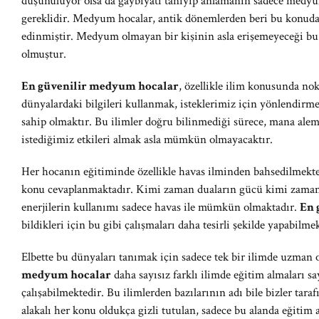
düşünülüyor olsa da gaybiyatı tanıyıp anlamanın sadece me
gereklidir. Medyum hocalar, antik dönemlerden beri bu konuda ça
edinmiştir. Medyum olmayan bir kişinin asla erişemeyeceği bu 
olmuştur.
En güvenilir medyum hocalar
, özellikle ilim konusunda no
dünyalardaki bilgileri kullanmak, isteklerimiz için yönlendirmek 
sahip olmaktır. Bu ilimler doğru bilinmediği sürece, mana alem
istediğimiz etkileri almak asla mümkün olmayacaktır.
Her hocanın eğitiminde özellikle havas ilminden bahsedilmekte
konu cevaplanmaktadır. Kimi zaman duaların gücü kimi zama
enerjilerin kullanımı sadece havas ile mümkün olmaktadır.
En 
bildikleri için bu gibi çalışmaları daha tesirli şekilde yapabilme
Elbette bu dünyaları tanımak için sadece tek bir ilimde uzman 
medyum hocalar
daha sayısız farklı ilimde eğitim almaları s
çalışabilmektedir. Bu ilimlerden bazılarının adı bile bizler ta
alakalı her konu oldukça gizli tutulan, sadece bu alanda eğitim 