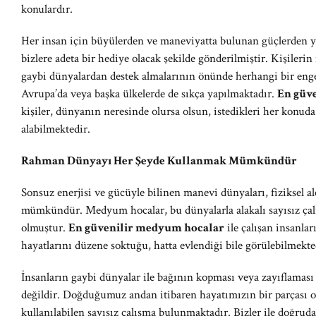
konulardır.
Her insan için büyülerden ve maneviyatta bulunan güçlerden
bizlere adeta bir hediye olacak şekilde gönderilmiştir. Kişilerin
gaybi dünyalardan destek almalarının önünde herhangi bir eng
Avrupa’da veya başka ülkelerde de sıkça yapılmaktadır.
En güv
kişiler, dünyanın neresinde olursa olsun, istedikleri her konu
alabilmektedir.
Rahman Dünyayı Her Şeyde Kullanmak Mümkündür
Sonsuz enerjisi ve gücüyle bilinen manevi dünyaları, fiziksel a
mümkündür. Medyum hocalar, bu dünyalarla alakalı sayısız çalı
olmuştur.
En güvenilir medyum hocalar
ile çalışan insanlar
hayatlarını düzene soktuğu, hatta evlendiği bile görülebilmekte
İnsanların gaybi dünyalar ile bağının kopması veya zayıflaması
değildir. Doğduğumuz andan itibaren hayatımızın bir parçası ola
kullanılabilen sayısız çalışma bulunmaktadır. Bizler ile doğruda