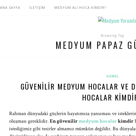
ANA SAYFA
İLETİŞİM
MEDYUM ALİ HOCA KİMDİR?
Browsing Tag
MEDYUM PAPAZ G
GENEL
GÜVENILIR MEDYUM HOCALAR VE 
HOCALAR KIMDI
Rahman dünyadaki güçlerin hayatımıza yansıması ve isteklerimiz
oluşması gereklidir.
En güvenilir
medyum hocalar
kimdir
b
istediğimiz gibi tesirler almamız mümkün değildir. Bu dünyalar,