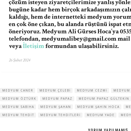
çözüm isteyen ziyaretçilerimize yanlış yön
bugüne kadar hem birçok arkadaşımızın ça
kaldığı, hem de internetteki medyum yorum v
en çok öne çıkan, bu alanda rüştünü ispat e
öneriyoruz. Medyum Ali Gürses Hoca’ya 0535
telefondan,
medyumalibey@gmail.com
mail
veya
İletişim
formundan ulaşabilirsiniz.
26 Şubat 2024
MEDYUM CANER
MEDYUM ÇELEBI
MEDYUM CEZMI
MEDYUM 
MEDYUM ÖZTÜRK
MEDYUM PAPAZ
MEDYUM PAPAZ GÜLTEKIN
MEDYUM SABIHA
MEDYUM ŞAHAN
MEDYUM ŞAHIN HOCA
ME
MEDYUM TEHDIT
MEDYUM TEHDITLERI
MEDYUM YADE
MEDY
YORUM YAPILMAMIŞ