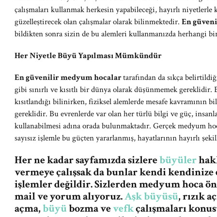
çalışmaları kullanmak herkesin yapabileceği, hayırlı niyetlerle
güzelleştirecek olan çalışmalar olarak bilinmektedir.
En güven
bildikten sonra sizin de bu alemleri kullanmanızda herhangi bi
Her Niyetle Büyü Yapılması Mümkündür
En güvenilir medyum hocalar
tarafından da sıkça belirtildi
gibi sınırlı ve kısıtlı bir dünya olarak düşünmemek gereklidir. 
kısıtlandığı bilinirken, fiziksel alemlerde mesafe kavramının
gereklidir. Bu evrenlerde var olan her türlü bilgi ve güç, insanla
kullanabilmesi adına orada bulunmaktadır. Gerçek medyum hocal
sayısız işlemle bu güçten yararlanmış, hayatlarının hayırlı şeki
Her ne kadar sayfamızda sizlere
büyüler
hakk
vermeye çalışsak da bunlar kendi kendinize 
işlemler değildir. Sizlerden medyum hoca ö
mail ve yorum alıyoruz.
Aşk büyüsü
, rızık 
açma,
büyü
bozma ve
vefk
çalışmaları konus