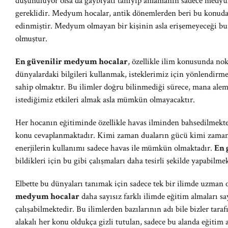
düşünülüyor olsa da gaybiyatı tanıyıp anlamanın sadece me
gereklidir. Medyum hocalar, antik dönemlerden beri bu konuda ça
edinmiştir. Medyum olmayan bir kişinin asla erişemeyeceği bu 
olmuştur.
En güvenilir medyum hocalar
, özellikle ilim konusunda no
dünyalardaki bilgileri kullanmak, isteklerimiz için yönlendirmek 
sahip olmaktır. Bu ilimler doğru bilinmediği sürece, mana alem
istediğimiz etkileri almak asla mümkün olmayacaktır.
Her hocanın eğitiminde özellikle havas ilminden bahsedilmekte
konu cevaplanmaktadır. Kimi zaman duaların gücü kimi zama
enerjilerin kullanımı sadece havas ile mümkün olmaktadır.
En 
bildikleri için bu gibi çalışmaları daha tesirli şekilde yapabilme
Elbette bu dünyaları tanımak için sadece tek bir ilimde uzman 
medyum hocalar
daha sayısız farklı ilimde eğitim almaları s
çalışabilmektedir. Bu ilimlerden bazılarının adı bile bizler ta
alakalı her konu oldukça gizli tutulan, sadece bu alanda eğitim 