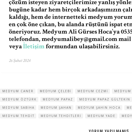
çözüm isteyen ziyaretçilerimize yanlış yön
bugüne kadar hem birçok arkadaşımızın ça
kaldığı, hem de internetteki medyum yorum v
en çok öne çıkan, bu alanda rüştünü ispat e
öneriyoruz. Medyum Ali Gürses Hoca’ya 0535
telefondan,
medyumalibey@gmail.com
mail
veya
İletişim
formundan ulaşabilirsiniz.
26 Şubat 2024
MEDYUM CANER
MEDYUM ÇELEBI
MEDYUM CEZMI
MEDYUM 
MEDYUM ÖZTÜRK
MEDYUM PAPAZ
MEDYUM PAPAZ GÜLTEKIN
MEDYUM SABIHA
MEDYUM ŞAHAN
MEDYUM ŞAHIN HOCA
ME
MEDYUM TEHDIT
MEDYUM TEHDITLERI
MEDYUM YADE
MEDY
YORUM YAPILMAMIŞ