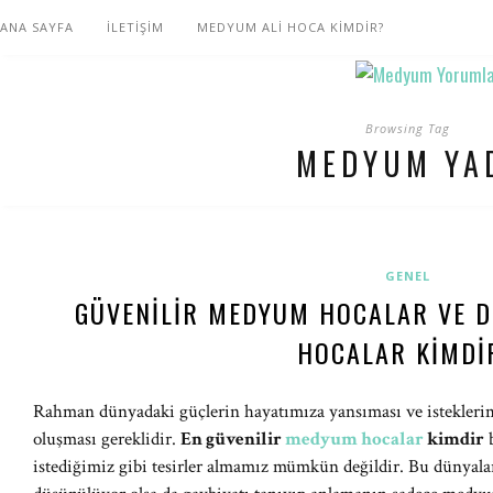
ANA SAYFA
İLETİŞİM
MEDYUM ALİ HOCA KİMDİR?
Browsing Tag
MEDYUM YA
GENEL
GÜVENILIR MEDYUM HOCALAR VE 
HOCALAR KIMDI
Rahman dünyadaki güçlerin hayatımıza yansıması ve isteklerimiz
oluşması gereklidir.
En güvenilir
medyum hocalar
kimdir
b
istediğimiz gibi tesirler almamız mümkün değildir. Bu dünyalar,