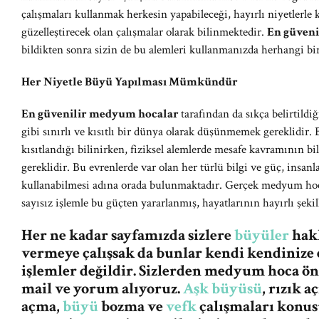
çalışmaları kullanmak herkesin yapabileceği, hayırlı niyetlerle
güzelleştirecek olan çalışmalar olarak bilinmektedir.
En güven
bildikten sonra sizin de bu alemleri kullanmanızda herhangi bi
Her Niyetle Büyü Yapılması Mümkündür
En güvenilir medyum hocalar
tarafından da sıkça belirtildi
gibi sınırlı ve kısıtlı bir dünya olarak düşünmemek gereklidir. 
kısıtlandığı bilinirken, fiziksel alemlerde mesafe kavramının
gereklidir. Bu evrenlerde var olan her türlü bilgi ve güç, insanla
kullanabilmesi adına orada bulunmaktadır. Gerçek medyum hocal
sayısız işlemle bu güçten yararlanmış, hayatlarının hayırlı şeki
Her ne kadar sayfamızda sizlere
büyüler
hakk
vermeye çalışsak da bunlar kendi kendinize 
işlemler değildir. Sizlerden medyum hoca ö
mail ve yorum alıyoruz.
Aşk büyüsü
, rızık 
açma,
büyü
bozma ve
vefk
çalışmaları konus