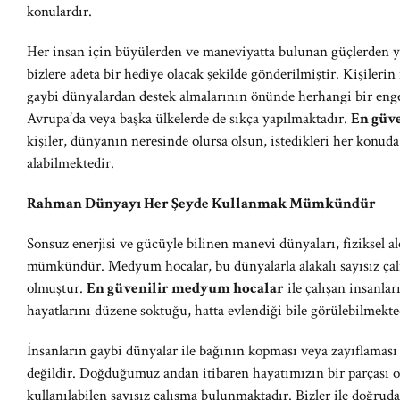
konulardır.
Her insan için büyülerden ve maneviyatta bulunan güçlerden
bizlere adeta bir hediye olacak şekilde gönderilmiştir. Kişilerin
gaybi dünyalardan destek almalarının önünde herhangi bir eng
Avrupa’da veya başka ülkelerde de sıkça yapılmaktadır.
En güv
kişiler, dünyanın neresinde olursa olsun, istedikleri her konu
alabilmektedir.
Rahman Dünyayı Her Şeyde Kullanmak Mümkündür
Sonsuz enerjisi ve gücüyle bilinen manevi dünyaları, fiziksel a
mümkündür. Medyum hocalar, bu dünyalarla alakalı sayısız çalı
olmuştur.
En güvenilir medyum hocalar
ile çalışan insanlar
hayatlarını düzene soktuğu, hatta evlendiği bile görülebilmekte
İnsanların gaybi dünyalar ile bağının kopması veya zayıflaması
değildir. Doğduğumuz andan itibaren hayatımızın bir parçası ola
kullanılabilen sayısız çalışma bulunmaktadır. Bizler ile doğruda