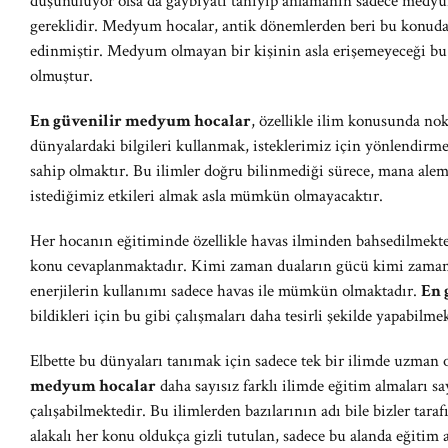
düşünülüyor olsa da gaybiyatı tanıyıp anlamanın sadece me
gereklidir. Medyum hocalar, antik dönemlerden beri bu konuda ça
edinmiştir. Medyum olmayan bir kişinin asla erişemeyeceği bu 
olmuştur.
En güvenilir medyum hocalar
, özellikle ilim konusunda no
dünyalardaki bilgileri kullanmak, isteklerimiz için yönlendirmek 
sahip olmaktır. Bu ilimler doğru bilinmediği sürece, mana alem
istediğimiz etkileri almak asla mümkün olmayacaktır.
Her hocanın eğitiminde özellikle havas ilminden bahsedilmekte
konu cevaplanmaktadır. Kimi zaman duaların gücü kimi zama
enerjilerin kullanımı sadece havas ile mümkün olmaktadır.
En 
bildikleri için bu gibi çalışmaları daha tesirli şekilde yapabilme
Elbette bu dünyaları tanımak için sadece tek bir ilimde uzman 
medyum hocalar
daha sayısız farklı ilimde eğitim almaları s
çalışabilmektedir. Bu ilimlerden bazılarının adı bile bizler ta
alakalı her konu oldukça gizli tutulan, sadece bu alanda eğitim 