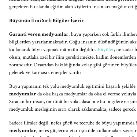
gerçekten bu alanda eğitim alan kişilerin insanları mağdur etti
Büyünün İlmi Sırlı Bilgiler İçerir
Garanti veren medyumlar
, büyü yaparken çok farklı ilimler
bilgilerden yararlanmaktadır. Çoğu insanın düşündüğünün aks
kullanarak büyü yapmak mümkün değildir.
Büyüler
, ne kadar b
olsun, mutlaka özel bir ilim gerektirmekte, kadim dönemlerden b
zorundadır. Dışarıdan bakıldığında kolay gibi görünen büyülerde 
gelenek ve karmaşık enerjiler vardır.
Büyü yapmanın tek yolu medyumluk eğitimini başarılı şekild
medyumlar
da olsa başka medyumlar da olsa el verme yoluyla 
Sıradan bir insan, ömrünü bu yola adasa bile bu bilgilere eriş
medyumluk mesleğinin sırrı olarak saklanmakta, sadece gerçek 
Sadece ilimler değil, nefes gücü ve tecrübe de büyü yapımında
medyumlar
, nefes güçlerini etkili şekilde kullanmaları sayesi