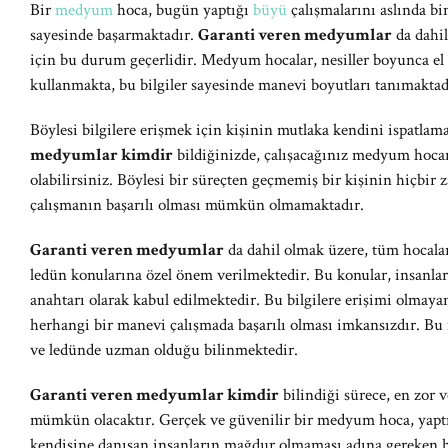
Bir
medyum
hoca, bugün yaptığı
büyü
çalışmalarını aslında bin
sayesinde başarmaktadır.
Garanti veren medyumlar
da dahi
için bu durum geçerlidir. Medyum hocalar, nesiller boyunca el 
kullanmakta, bu bilgiler sayesinde manevi boyutları tanımaktad
Böylesi bilgilere erişmek için kişinin mutlaka kendini ispatla
medyumlar kimdir
bildiğinizde, çalışacağınız medyum hoca
olabilirsiniz. Böylesi bir süreçten geçmemiş bir kişinin hiçbir
çalışmanın başarılı olması mümkün olmamaktadır.
Garanti veren medyumlar
da dahil olmak üzere, tüm hocalar
ledün konularına özel önem verilmektedir. Bu konular, insanla
anahtarı olarak kabul edilmektedir. Bu bilgilere erişimi olmay
herhangi bir manevi çalışmada başarılı olması imkansızdır. B
ve ledünde uzman olduğu bilinmektedir.
Garanti veren medyumlar kimdir
bilindiği sürece, en zor 
mümkün olacaktır. Gerçek ve güvenilir bir medyum hoca, yaptığı
kendisine danışan insanların mağdur olmaması adına gereken he