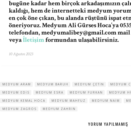
bugüne kadar hem birçok arkadaşımızın ça
kaldığı, hem de internetteki medyum yorum v
en çok öne çıkan, bu alanda rüştünü ispat e
öneriyoruz. Medyum Ali Gürses Hoca’ya 0535
telefondan,
medyumalibey@gmail.com
mail
veya
İletişim
formundan ulaşabilirsiniz.
10 Ağustos 2023
MEDYUM ARAM
MEDYUM BARUH
MEDYUM ÇETIN
MEDYUM C
MEDYUM EDIS
MEDYUM ESRA
MEDYUM FURKAN
MEDYUM H
MEDYUM KEMAL HOCA
MEDYUM MAHFUZ
MEDYUM NAIM
M
MEDYUM ZAGROS
MEDYUM ZAHRIN
YORUM YAPILMAMIŞ