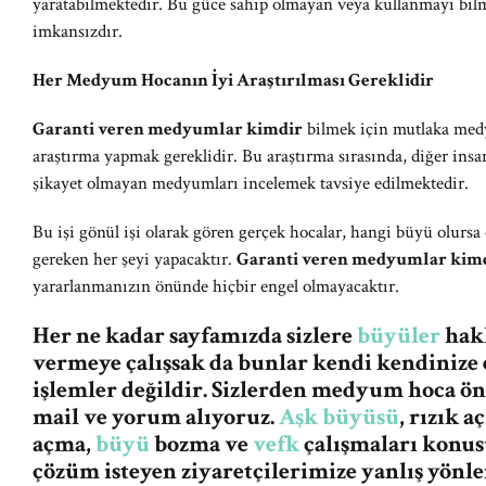
yaratabilmektedir. Bu güce sahip olmayan veya kullanmayı bil
imkansızdır.
Her Medyum Hocanın İyi Araştırılması Gereklidir
Garanti veren medyumlar kimdir
bilmek için mutlaka medyu
araştırma yapmak gereklidir. Bu araştırma sırasında, diğer insa
şikayet olmayan medyumları incelemek tavsiye edilmektedir.
Bu işi gönül işi olarak gören gerçek hocalar, hangi büyü olursa 
gereken her şeyi yapacaktır.
Garanti veren medyumlar kim
yararlanmanızın önünde hiçbir engel olmayacaktır.
Her ne kadar sayfamızda sizlere
büyüler
hakk
vermeye çalışsak da bunlar kendi kendinize 
işlemler değildir. Sizlerden medyum hoca ö
mail ve yorum alıyoruz.
Aşk büyüsü
, rızık 
açma,
büyü
bozma ve
vefk
çalışmaları konus
çözüm isteyen ziyaretçilerimize yanlış yön