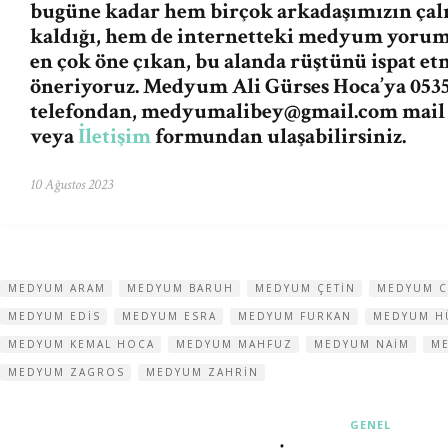
bugüne kadar hem birçok arkadaşımızın ça
kaldığı, hem de internetteki medyum yorum v
en çok öne çıkan, bu alanda rüştünü ispat e
öneriyoruz. Medyum Ali Gürses Hoca’ya 0535
telefondan,
medyumalibey@gmail.com
mail
veya
İletişim
formundan ulaşabilirsiniz.
10 Ağustos 2023
MEDYUM ARAM
MEDYUM BARUH
MEDYUM ÇETIN
MEDYUM C
MEDYUM EDIS
MEDYUM ESRA
MEDYUM FURKAN
MEDYUM H
MEDYUM KEMAL HOCA
MEDYUM MAHFUZ
MEDYUM NAIM
M
MEDYUM ZAGROS
MEDYUM ZAHRIN
GENEL