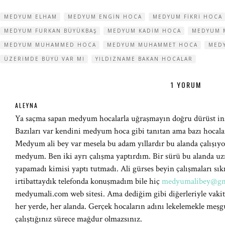
MEDYUM ELHAM
MEDYUM ENGIN HOCA
MEDYUM FIKRI HOCA
MEDYUM FURKAN BÜYÜKBAŞ
MEDYUM KADIM HOCA
MEDYUM 
MEDYUM MUHAMMED HOCA
MEDYUM MUHAMMET HOCA
MED
ÜZERIMDE BÜYÜ VAR MI
YILDIZNAME BAKAN HOCALAR
1 YORUM
ALEYNA
Ya saçma sapan medyum hocalarla uğraşmayın doğru dürüst insa
Bazıları var kendini medyum hoca gibi tanıtan ama bazı hocalar
Medyum ali bey var mesela bu adam yıllardır bu alanda çalışı
medyum. Ben iki ayrı çalışma yaptırdım. Bir sürü bu alanda u
yapamadı kimisi yaptı tutmadı. Ali gürses beyin çalışmaları sık
irtibattaydık telefonda konuşmadım bile hiç
medyumalibey@gm
medyumali.com web sitesi. Ama dediğim gibi diğerleriyle vakit
her yerde, her alanda. Gerçek hocaların adını lekelemekle meşgu
çalıştığınız sürece mağdur olmazsınız.