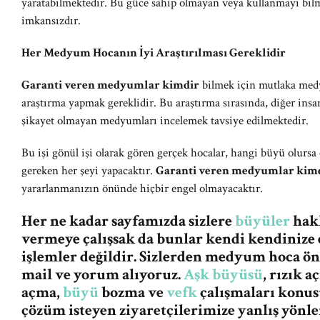
yaratabilmektedir. Bu güce sahip olmayan veya kullanmayı bil
imkansızdır.
Her Medyum Hocanın İyi Araştırılması Gereklidir
Garanti veren medyumlar kimdir
bilmek için mutlaka medyu
araştırma yapmak gereklidir. Bu araştırma sırasında, diğer insa
şikayet olmayan medyumları incelemek tavsiye edilmektedir.
Bu işi gönül işi olarak gören gerçek hocalar, hangi büyü olursa 
gereken her şeyi yapacaktır.
Garanti veren medyumlar kim
yararlanmanızın önünde hiçbir engel olmayacaktır.
Her ne kadar sayfamızda sizlere
büyüler
hakk
vermeye çalışsak da bunlar kendi kendinize 
işlemler değildir. Sizlerden medyum hoca ö
mail ve yorum alıyoruz.
Aşk büyüsü
, rızık 
açma,
büyü
bozma ve
vefk
çalışmaları konus
çözüm isteyen ziyaretçilerimize yanlış yön