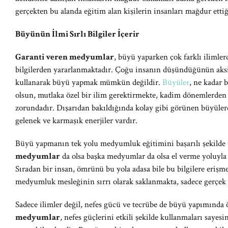
gerçekten bu alanda eğitim alan kişilerin insanları mağdur etti
Büyünün İlmi Sırlı Bilgiler İçerir
Garanti veren medyumlar
, büyü yaparken çok farklı ilimler
bilgilerden yararlanmaktadır. Çoğu insanın düşündüğünün aks
kullanarak büyü yapmak mümkün değildir.
Büyüler
, ne kadar b
olsun, mutlaka özel bir ilim gerektirmekte, kadim dönemlerden b
zorundadır. Dışarıdan bakıldığında kolay gibi görünen büyülerde 
gelenek ve karmaşık enerjiler vardır.
Büyü yapmanın tek yolu medyumluk eğitimini başarılı şekild
medyumlar
da olsa başka medyumlar da olsa el verme yoluyla 
Sıradan bir insan, ömrünü bu yola adasa bile bu bilgilere eriş
medyumluk mesleğinin sırrı olarak saklanmakta, sadece gerçek 
Sadece ilimler değil, nefes gücü ve tecrübe de büyü yapımında
medyumlar
, nefes güçlerini etkili şekilde kullanmaları sayesi