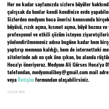
Her ne kadar sayfamızda sizlere büyüler hakkında
çalışsak da bunlar kendi kendinize evde yapabilec
Sizlerden medyum hoca önerisi konusunda birçok 
büyüsü, rızık açma, kısmet açma, büyü bozma ve
profesyonel ve etkili çözüm isteyen ziyaretçileri
yönlendirilmemeniz adına bugüne kadar hem birç
yaptırıp memnun kaldığı, hem de internetteki m
sitelerinde adı en çok öne çıkan, bu alanda rüşt
Hoca’yı öneriyoruz. Medyum Ali Gürses Hoca’ya 
telefondan,
medyumalibey@gmail.com
mail adre
veya
İletişim
formundan ulaşabilirsiniz.
11 Eylül 2020