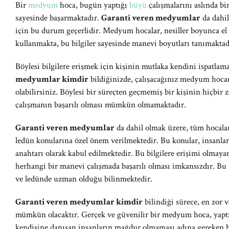
Bir
medyum
hoca, bugün yaptığı
büyü
çalışmalarını aslında bin
sayesinde başarmaktadır.
Garanti veren medyumlar
da dahi
için bu durum geçerlidir. Medyum hocalar, nesiller boyunca el 
kullanmakta, bu bilgiler sayesinde manevi boyutları tanımaktad
Böylesi bilgilere erişmek için kişinin mutlaka kendini ispatla
medyumlar kimdir
bildiğinizde, çalışacağınız medyum hoca
olabilirsiniz. Böylesi bir süreçten geçmemiş bir kişinin hiçbir
çalışmanın başarılı olması mümkün olmamaktadır.
Garanti veren medyumlar
da dahil olmak üzere, tüm hocalar
ledün konularına özel önem verilmektedir. Bu konular, insanla
anahtarı olarak kabul edilmektedir. Bu bilgilere erişimi olmay
herhangi bir manevi çalışmada başarılı olması imkansızdır. B
ve ledünde uzman olduğu bilinmektedir.
Garanti veren medyumlar kimdir
bilindiği sürece, en zor 
mümkün olacaktır. Gerçek ve güvenilir bir medyum hoca, yaptığı
kendisine danışan insanların mağdur olmaması adına gereken he