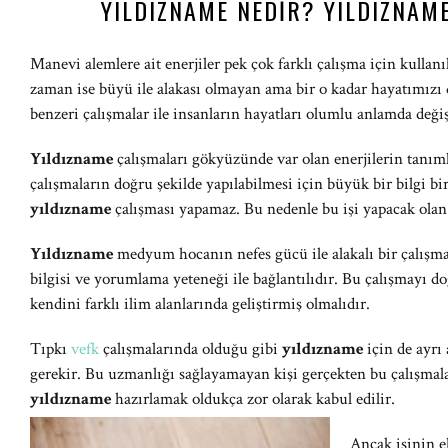
YILDIZNAME NEDIR? YILDIZNAM
Manevi alemlere ait enerjiler pek çok farklı çalışma için kulla
zaman ise büyü ile alakası olmayan ama bir o kadar hayatımızı
benzeri çalışmalar ile insanların hayatları olumlu anlamda deği
Yıldızname
çalışmaları gökyüzünde var olan enerjilerin tanım
çalışmaların doğru şekilde yapılabilmesi için büyük bir bilgi b
yıldızname
çalışması yapamaz. Bu nedenle bu işi yapacak olan k
Yıldızname
medyum hocanın nefes gücü ile alakalı bir çalış
bilgisi ve yorumlama yeteneği ile bağlantılıdır. Bu çalışmayı 
kendini farklı ilim alanlarında geliştirmiş olmalıdır.
Tıpkı
vefk
çalışmalarında olduğu gibi
yıldızname
için de ayr
gerekir. Bu uzmanlığı sağlayamayan kişi gerçekten bu çalışmal
yıldızname
hazırlamak oldukça zor olarak kabul edilir.
Ancak işinin e