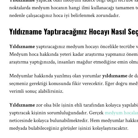
Yıldızname
yapacak olan medyum sadece bilgi değil tecrübe s
noktalarda medyum hocanın hangi ilmi kullanacağı tamamen tec
nedenle çalışacağınız hoca iyi belirlenmek zorundadır.
Yıldızname Yaptıracağınız Hocayı Nasıl Seç
Yıldızname
yaptıracağınız medyum hocayı öncelikle tecrübe ve
Medyum hoca hakkında yeteri kadar araştırma yapmanız öneml
araştırma yaptığınızda, insanları mağdur etmediğine emin olma
Medyumlar hakkında yazılmış olan yorumlar
yıldızname
de d
seçmeniz gerektiği konusunda fikir verecektir. Eğer doğru me
verimli sonuç alabilirsiniz.
Yıldızname
zor olsa bile işinin ehli tarafından kolayca yapılab
yaptıracak kişinin sorumluluğundadır. Gerçek
medyum hocala
neticesinde kolayca bulunabilmektedir. Hem medyumlar hakkın
medyada bulabileceğiniz görüşler işinizi kolaylaştıracaktır.