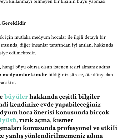
veya kullanmayı bilmeyen bir kişinin büyü yapması
 Gereklidir
k için mutlaka medyum hocalar ile ilgili detaylı bir
ırasında, diğer insanlar tarafından iyi anılan, hakkında
iye edilmektedir.
r, hangi büyü olursa olsun istenen tesiri almanız adına
en medyumlar kimdir
bildiğiniz sürece, öte dünyadan
acaktır.
re
büyüler
hakkında çeşitli bilgiler
ndi kendinize evde yapabileceğiniz
medyum hoca önerisi konusunda birçok
üyüsü
, rızık açma, kısmet
şmaları konusunda profesyonel ve etkili
ze yanlış yönlendirilmemeniz adına