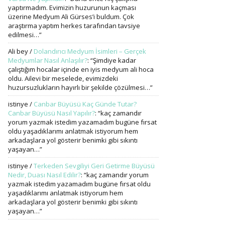
yaptırmadım. Evimizin huzurunun kaçması
üzerine Medyum Ali Gürses’i buldum. Çok
araştırma yaptım herkes tarafından tavsiye
edilmesi…
”
Ali bey
/
Dolandırıcı Medyum İsimleri – Gerçek
Medyumlar Nasıl Anlaşılır?
: “
Şimdiye kadar
çalıştığım hocalar içinde en iyis medyum ali hoca
oldu. Ailevi bir meselede, evimizdeki
huzursuzlukların hayırlı bir şekilde çözülmesi…
”
istinye
/
Canbar Büyüsü Kaç Günde Tutar?
Canbar Büyüsü Nasıl Yapılır?
: “
kaç zamandır
yorum yazmak istedim yazamadım bugüne fırsat
oldu yaşadıklarımı anlatmak istiyorum hem
arkadaşlara yol gösterir benimki gibi sıkıntı
yaşayan…
”
istinye
/
Terkeden Sevgiliyi Geri Getirme Büyüsü
Nedir, Duası Nasıl Edilir?
: “
kaç zamandır yorum
yazmak istedim yazamadım bugüne fırsat oldu
yaşadıklarımı anlatmak istiyorum hem
arkadaşlara yol gösterir benimki gibi sıkıntı
yaşayan…
”