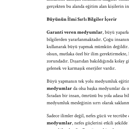
gerçekten bu alanda eğitim alan kişilerin i
Büyünün İlmi Sırlı Bilgiler İçerir
Garanti veren medyumlar
, büyü yaparke
bilgilerden yararlanmaktadır. Çoğu insan
kullanarak büyü yapmak mümkün değildir
olsun, mutlaka özel bir ilim gerektirmekte,
zorundadır. Dışarıdan bakıldığında kolay gi
gelenek ve karmaşık enerjiler vardır.
Büyü yapmanın tek yolu medyumluk eğitimi
medyumlar
da olsa başka medyumlar da ol
Sıradan bir insan, ömrünü bu yola adasa bi
medyumluk mesleğinin sırrı olarak saklanma
Sadece ilimler değil, nefes gücü ve tecrüb
medyumlar
, nefes güçlerini etkili şekild