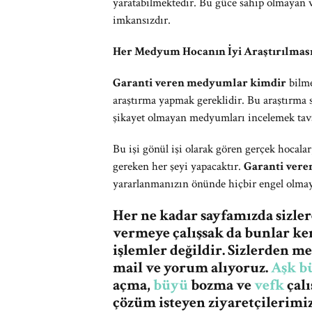
yaratabilmektedir. Bu güce sahip olmayan 
imkansızdır.
Her Medyum Hocanın İyi Araştırılması
Garanti veren medyumlar kimdir
bilme
araştırma yapmak gereklidir. Bu araştırma s
şikayet olmayan medyumları incelemek tavs
Bu işi gönül işi olarak gören gerçek hocala
gereken her şeyi yapacaktır.
Garanti ver
yararlanmanızın önünde hiçbir engel olmay
Her ne kadar sayfamızda sizle
vermeye çalışsak da bunlar ke
işlemler değildir. Sizlerden 
mail ve yorum alıyoruz.
Aşk b
açma,
büyü
bozma ve
vefk
çalı
çözüm isteyen ziyaretçilerimi