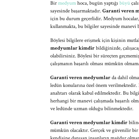
Bir
medyum
hoca, bugün yaptığı
büyü
çalı
sayesinde başarmaktadır.
Garanti veren
için bu durum geçerlidir. Medyum hocalar, n
kullanmakta, bu bilgiler sayesinde manevi 
Böylesi bilgilere erişmek için kişinin mutl
medyumlar kimdir
bildiğinizde, çalışa
olabilirsiniz. Böylesi bir süreçten geçmemi
çalışmanın başarılı olması mümkün olmama
Garanti veren medyumlar
da dahil olma
ledün konularına özel önem verilmektedir. 
anahtarı olarak kabul edilmektedir. Bu bil
herhangi bir manevi çalışmada başarılı ol
ve ledünde uzman olduğu bilinmektedir.
Garanti veren medyumlar kimdir
bilin
mümkün olacaktır. Gerçek ve güvenilir bir 
kendisine danışan insanların mağdur olmam