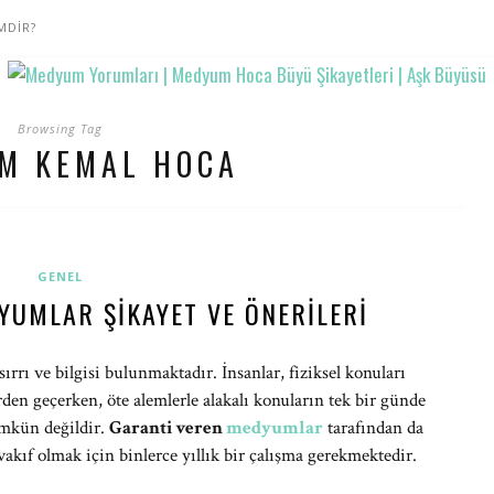
MDİR?
Browsing Tag
M KEMAL HOCA
GENEL
YUMLAR ŞIKAYET VE ÖNERILERI
rrı ve bilgisi bulunmaktadır. İnsanlar, fiziksel konuları
rden geçerken, öte alemlerle alakalı konuların tek bir günde
ümkün değildir.
Garanti veren
medyumlar
tarafından da
 vakıf olmak için binlerce yıllık bir çalışma gerekmektedir.