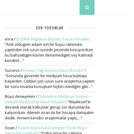
SON YORUMLAR
esra
/
En Etkili Bağlama Büyüsü Yapan Hocalar
:
“
Asik oldugum adam icin bir buyu calismasi
yaptirdim cok uzun suredir pesinde kosuyordum
bu bahsettigim kisinin denemedigim sey kalmadi
kendimi…
”
Success
/
Domuz Yağı Büyüsü Nasıl Bozulur?
:
“
Sonunda güvenilir bir medyum hoca bulmayı
başardım. Cidden çok uzun süre araştırma yaptım
bir sürü insanla konuştum hiçbiri istediğim gibi…
”
Büyü deneyimim
/
Dolandırıcı Medyum İsimleri –
Gerçek Medyumlar Nasıl Anlaşılır?
: “
Maalesef ki
devamlı olarak kabuslar görüp zor durumlarda
kalıyordum. Ailemin ısrarı ile bir hocaya danışalım
dedik. Annem kendisi araştırmalar yaptı,…
”
Ozan
/
Evdeki Büyü Nasıl Anlaşılır? Evde Büyü
Varsa Ne yapmalı?
: “
Daha önce hiç çalışma