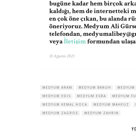
bugüne kadar hem birçok ark
kaldığı, hem de internetteki 
en çok öne çıkan, bu alanda r
öneriyoruz. Medyum Ali Gürses
telefondan,
medyumalibey@g
veya
İletişim
formundan ulaşab
10 Ağustos 2023
MEDYUM ARAM
MEDYUM BARUH
MEDYUM 
MEDYUM EDIS
MEDYUM ESRA
MEDYUM F
MEDYUM KEMAL HOCA
MEDYUM MAHFUZ
MEDYUM ZAGROS
MEDYUM ZAHRIN
Y