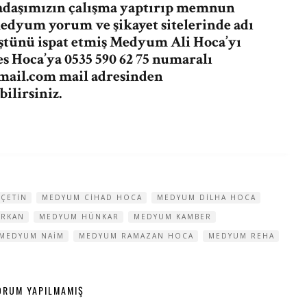
adaşımızın çalışma yaptırıp memnun
medyum yorum ve şikayet sitelerinde adı
üştünü ispat etmiş Medyum Ali Hoca’yı
 Hoca’ya 0535 590 62 75 numaralı
mail.com
mail adresinden
ilirsiniz.
ÇETIN
MEDYUM CIHAD HOCA
MEDYUM DILHA HOCA
URKAN
MEDYUM HÜNKAR
MEDYUM KAMBER
MEDYUM NAIM
MEDYUM RAMAZAN HOCA
MEDYUM REHA
ORUM YAPILMAMIŞ