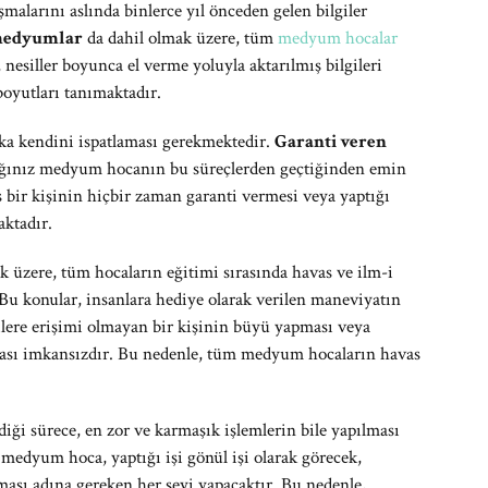
şmalarını aslında binlerce yıl önceden gelen bilgiler
 medyumlar
da dahil olmak üzere, tüm
medyum hocalar
esiller boyunca el verme yoluyla aktarılmış bilgileri
boyutları tanımaktadır.
aka kendini ispatlaması gerekmektedir.
Garanti veren
cağınız medyum hocanın bu süreçlerden geçtiğinden emin
ş bir kişinin hiçbir zaman garanti vermesi veya yaptığı
ktadır.
k üzere, tüm hocaların eğitimi sırasında havas ve ilm-i
Bu konular, insanlara hediye olarak verilen maneviyatın
gilere erişimi olmayan bir kişinin büyü yapması veya
ması imkansızdır. Bu nedenle, tüm medyum hocaların havas
diği sürece, en zor ve karmaşık işlemlerin bile yapılması
medyum hoca, yaptığı işi gönül işi olarak görecek,
ası adına gereken her şeyi yapacaktır. Bu nedenle,