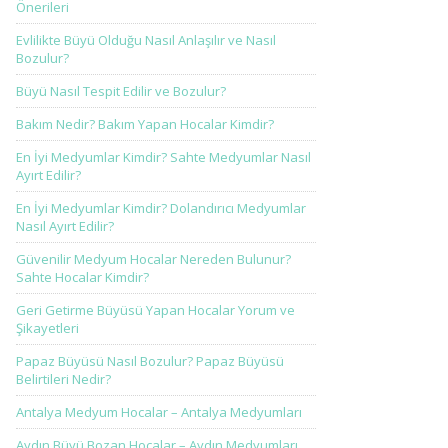
Önerileri
Evlilikte Büyü Olduğu Nasıl Anlaşılır ve Nasıl
Bozulur?
Büyü Nasıl Tespit Edilir ve Bozulur?
Bakım Nedir? Bakım Yapan Hocalar Kimdir?
En İyi Medyumlar Kimdir? Sahte Medyumlar Nasıl
Ayırt Edilir?
En İyi Medyumlar Kimdir? Dolandırıcı Medyumlar
Nasıl Ayırt Edilir?
Güvenilir Medyum Hocalar Nereden Bulunur?
Sahte Hocalar Kimdir?
Geri Getirme Büyüsü Yapan Hocalar Yorum ve
Şikayetleri
Papaz Büyüsü Nasıl Bozulur? Papaz Büyüsü
Belirtileri Nedir?
Antalya Medyum Hocalar – Antalya Medyumları
Aydın Büyü Bozan Hocalar – Aydın Medyumları