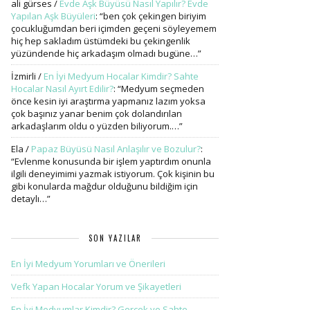
ali gürses
/
Evde Aşk Büyüsü Nasıl Yapılır? Evde
Yapılan Aşk Büyüleri
: “
ben çok çekingen biriyim
çocukluğumdan beri içimden geçeni söyleyemem
hiç hep sakladım üstümdeki bu çekingenlik
yüzündende hiç arkadaşım olmadı bugüne…
”
İzmirli
/
En İyi Medyum Hocalar Kimdir? Sahte
Hocalar Nasıl Ayırt Edilir?
: “
Medyum seçmeden
önce kesin iyi araştırma yapmanız lazım yoksa
çok başınız yanar benim çok dolandırılan
arkadaşlarım oldu o yüzden biliyorum.…
”
Ela
/
Papaz Büyüsü Nasıl Anlaşılır ve Bozulur?
:
“
Evlenme konusunda bir işlem yaptırdım onunla
ilgili deneyimimi yazmak istiyorum. Çok kişinin bu
gibi konularda mağdur olduğunu bildiğim için
detaylı…
”
SON YAZILAR
En İyi Medyum Yorumları ve Önerileri
Vefk Yapan Hocalar Yorum ve Şikayetleri
En İyi Medyumlar Kimdir? Gerçek ve Sahte