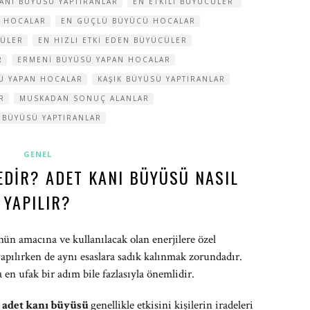
ANI BÜYÜSÜ YAPTIRANLAR
EN ETKILI BÜYÜCÜLER
N HOCALAR
EN GÜÇLÜ BÜYÜCÜ HOCALAR
YÜLER
EN HIZLI ETKI EDEN BÜYÜCÜLER
R
ERMENI BÜYÜSÜ YAPAN HOCALAR
SÜ YAPAN HOCALAR
KAŞIK BÜYÜSÜ YAPTIRANLAR
R
MUSKADAN SONUÇ ALANLAR
 BÜYÜSÜ YAPTIRANLAR
GENEL
EDIR? ADET KANI BÜYÜSÜ NASIL
YAPILIR?
ün amacına ve kullanılacak olan enerjilere özel
apılırken de aynı esaslara sadık kalınmak zorundadır.
en ufak bir adım bile fazlasıyla önemlidir.
n
adet kanı büyüsü
genellikle etkisini kişilerin iradeleri