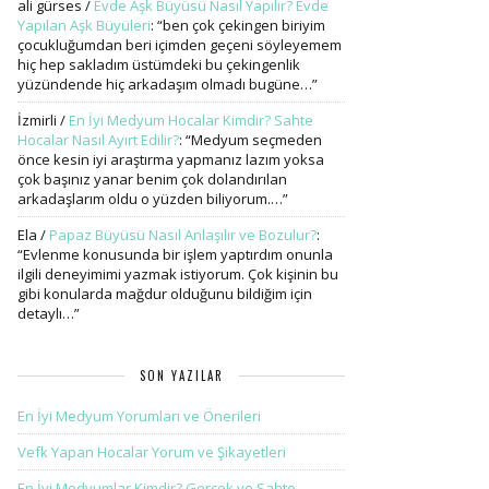
ali gürses
/
Evde Aşk Büyüsü Nasıl Yapılır? Evde
Yapılan Aşk Büyüleri
: “
ben çok çekingen biriyim
çocukluğumdan beri içimden geçeni söyleyemem
hiç hep sakladım üstümdeki bu çekingenlik
yüzündende hiç arkadaşım olmadı bugüne…
”
İzmirli
/
En İyi Medyum Hocalar Kimdir? Sahte
Hocalar Nasıl Ayırt Edilir?
: “
Medyum seçmeden
önce kesin iyi araştırma yapmanız lazım yoksa
çok başınız yanar benim çok dolandırılan
arkadaşlarım oldu o yüzden biliyorum.…
”
Ela
/
Papaz Büyüsü Nasıl Anlaşılır ve Bozulur?
:
“
Evlenme konusunda bir işlem yaptırdım onunla
ilgili deneyimimi yazmak istiyorum. Çok kişinin bu
gibi konularda mağdur olduğunu bildiğim için
detaylı…
”
SON YAZILAR
En İyi Medyum Yorumları ve Önerileri
Vefk Yapan Hocalar Yorum ve Şikayetleri
En İyi Medyumlar Kimdir? Gerçek ve Sahte