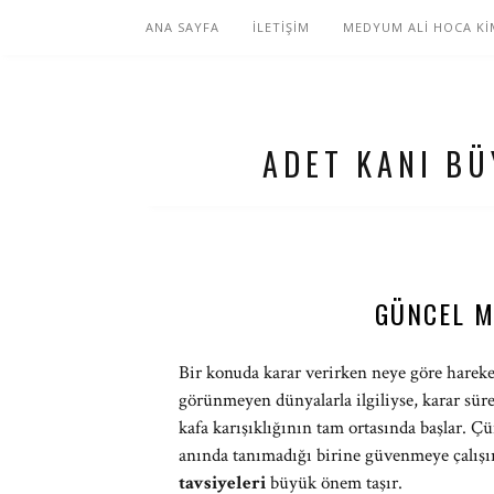
ANA SAYFA
İLETİŞİM
MEDYUM ALİ HOCA Kİ
ADET KANI B
GÜNCEL M
Bir konuda karar verirken neye göre hareket
görünmeyen dünyalarla ilgiliyse, karar süre
kafa karışıklığının tam ortasında başlar. Ç
anında tanımadığı birine güvenmeye çalış
tavsiyeleri
büyük önem taşır.