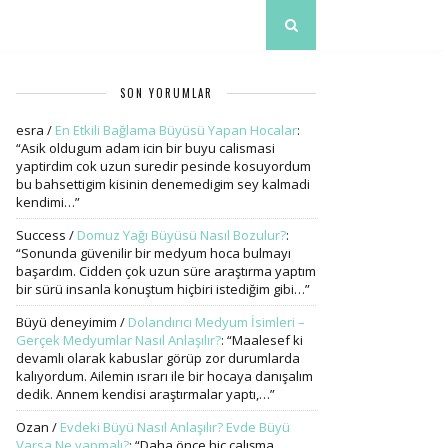
SON YORUMLAR
esra
/
En Etkili Bağlama Büyüsü Yapan Hocalar
:
“
Asik oldugum adam icin bir buyu calismasi
yaptirdim cok uzun suredir pesinde kosuyordum
bu bahsettigim kisinin denemedigim sey kalmadi
kendimi…
”
Success
/
Domuz Yağı Büyüsü Nasıl Bozulur?
:
“
Sonunda güvenilir bir medyum hoca bulmayı
başardım. Cidden çok uzun süre araştırma yaptım
bir sürü insanla konuştum hiçbiri istediğim gibi…
”
Büyü deneyimim
/
Dolandırıcı Medyum İsimleri –
Gerçek Medyumlar Nasıl Anlaşılır?
: “
Maalesef ki
devamlı olarak kabuslar görüp zor durumlarda
kalıyordum. Ailemin ısrarı ile bir hocaya danışalım
dedik. Annem kendisi araştırmalar yaptı,…
”
Ozan
/
Evdeki Büyü Nasıl Anlaşılır? Evde Büyü
Varsa Ne yapmalı?
: “
Daha önce hiç çalışma