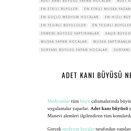
ADET KANI BÜYÜSÜ YAPAN HOCALAR
ADET K
EN ETKILI BÜYÜLER
EN ETKILI MUSKA YAZA
EN GÜÇLÜ MEDYUM HOCALAR
EN HIZLI BÜ
EN TESIRLI BÜYÜCÜLER
EN TESIRLI BÜYÜLE
ERMENI BÜYÜSÜ YAPTIRANLAR
KAŞIK BÜYÜ
MUSKA YAPAN HOCALAR
MUSKA YAPTIRANLA
SÜRYANI BÜYÜSÜ YAPAN HOCALAR
SÜRYANI
ADET KANI BÜYÜSÜ N
Medyumlar
tüm
büyü
çalışmalarında büyün
uygulamalar yaparlar.
Adet kanı büyüsü
y
Manevi alemleri ilgilendiren tüm konularda 
Gerçek
medyum hocalar
tarafından yapıla