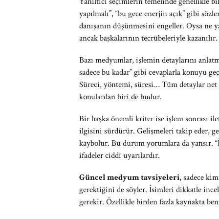
Yanıltıcı seçimlerin temelinde genellikle 
yapılmalı”, “bu gece enerjin açık” gibi sözler
danışanın düşünmesini engeller. Oysa ne yapı
ancak başkalarının tecrübeleriyle kazanılır.
Bazı medyumlar, işlemin detaylarını anlat
sadece bu kadar” gibi cevaplarla konuyu geçi
Süreci, yöntemi, süresi… Tüm detaylar net 
konulardan biri de budur.
Bir başka önemli kriter ise işlem sonrası i
ilgisini sürdürür. Gelişmeleri takip eder, ge
kaybolur. Bu durum yorumlara da yansır. “
ifadeler ciddi uyarılardır.
Güncel medyum tavsiyeleri
, sadece ki
gerektiğini de söyler. İsimleri dikkatle ince
gerekir. Özellikle birden fazla kaynakta ben