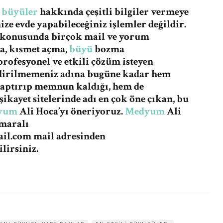
e
büyüler
hakkında çeşitli bilgiler vermeye
ze evde yapabileceğiniz işlemler değildir.
 konusunda birçok mail ve yorum
ma, kısmet açma,
büyü
bozma
rofesyonel ve etkili çözüm isteyen
ndirilmemeniz adına bugüne kadar hem
yaptırıp memnun kaldığı, hem de
ikayet sitelerinde adı en çok öne çıkan, bu
yum
Ali Hoca’yı öneriyoruz.
Medyum
Ali
umaralı
il.com
mail adresinden
lirsiniz.