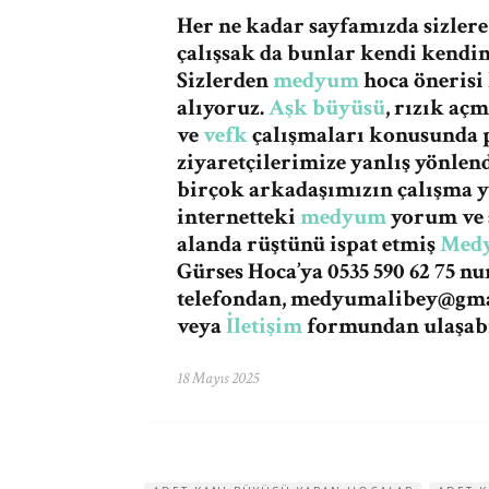
Her ne kadar sayfamızda sizler
çalışsak da bunlar kendi kendini
Sizlerden
medyum
hoca önerisi
alıyoruz.
Aşk büyüsü
, rızık aç
ve
vefk
çalışmaları konusunda p
ziyaretçilerimize yanlış yönle
birçok arkadaşımızın çalışma 
internetteki
medyum
yorum ve ş
alanda rüştünü ispat etmiş
Med
Gürses Hoca’ya 0535 590 62 75 n
telefondan,
medyumalibey@gma
veya
İletişim
formundan ulaşabi
18 Mayıs 2025