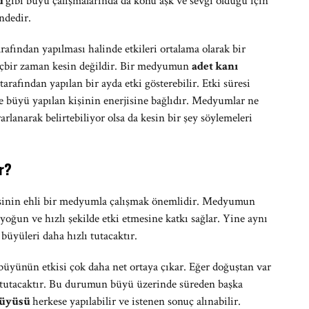
ü
gibi büyü çalışmalarında da konu aşk ve sevgi olduğu için
ndedir.
fından yapılması halinde etkileri ortalama olarak bir
içbir zaman kesin değildir. Bir medyumun
adet kanı
rafından yapılan bir ayda etki gösterebilir. Etki süresi
üyü yapılan kişinin enerjisine bağlıdır. Medyumlar ne
rlanarak belirtebiliyor olsa da kesin bir şey söylemeleri
r?
 işinin ehli bir medyumla çalışmak önemlidir. Medyumun
oğun ve hızlı şekilde etki etmesine katkı sağlar. Yine aynı
üyüleri daha hızlı tutacaktır.
 büyünün etkisi çok daha net ortaya çıkar. Eğer doğuştan var
ş tutacaktır. Bu durumun büyü üzerinde süreden başka
büyüsü
herkese yapılabilir ve istenen sonuç alınabilir.