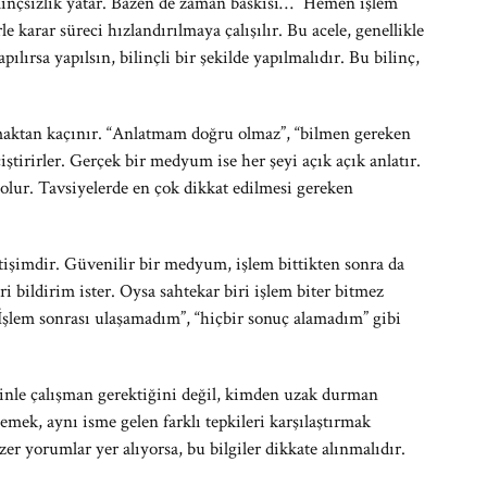
bilinçsizlik yatar. Bazen de zaman baskısı… “Hemen işlem
le karar süreci hızlandırılmaya çalışılır. Bu acele, genellikle
lırsa yapılsın, bilinçli bir şekilde yapılmalıdır. Bu bilinç,
maktan kaçınır. “Anlatmam doğru olmaz”, “bilmen gereken
ştirirler. Gerçek bir medyum ise her şeyi açık açık anlatır.
olur. Tavsiyelerde en çok dikkat edilmesi gereken
letişimdir. Güvenilir bir medyum, işlem bittikten sonra da
ri bildirim ister. Oysa sahtekar biri işlem biter bitmez
İşlem sonrası ulaşamadım”, “hiçbir sonuç alamadım” gibi
minle çalışman gerektiğini değil, kimden uzak durman
lemek, aynı isme gelen farklı tepkileri karşılaştırmak
zer yorumlar yer alıyorsa, bu bilgiler dikkate alınmalıdır.