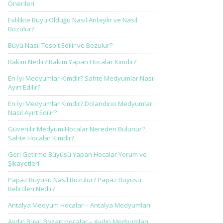
Önerileri
Evlilikte Büyü Olduğu Nasıl Anlaşılır ve Nasıl
Bozulur?
Büyü Nasıl Tespit Edilir ve Bozulur?
Bakım Nedir? Bakım Yapan Hocalar Kimdir?
En İyi Medyumlar Kimdir? Sahte Medyumlar Nasıl
Ayırt Edilir?
En İyi Medyumlar Kimdir? Dolandırıcı Medyumlar
Nasıl Ayırt Edilir?
Güvenilir Medyum Hocalar Nereden Bulunur?
Sahte Hocalar Kimdir?
Geri Getirme Büyüsü Yapan Hocalar Yorum ve
Şikayetleri
Papaz Büyüsü Nasıl Bozulur? Papaz Büyüsü
Belirtileri Nedir?
Antalya Medyum Hocalar – Antalya Medyumları
Aydın Büyü Bozan Hocalar – Aydın Medyumları