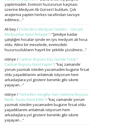
yaptırmadım. Evimizin huzurunun kaçması
üzerine Medyum Ali Gürses’i buldum. Çok
araştırma yaptım herkes tarafından tavsiye
edilmesi…
”
Ali bey
/
Dolandırıcı Medyum İsimleri – Gerçek
Medyumlar Nasıl Anlaşılır?
: “
Şimdiye kadar
çalıştığım hocalar içinde en iyis medyum ali hoca
oldu. Ailevi bir meselede, evimizdeki
huzursuzlukların hayırlı bir şekilde çözülmesi…
”
istinye
/
Canbar Büyüsü Kaç Günde Tutar?
Canbar Büyüsü Nasıl Yapılır?
: “
kaç zamandır
yorum yazmak istedim yazamadım bugüne fırsat
oldu yaşadıklarımı anlatmak istiyorum hem
arkadaşlara yol gösterir benimki gibi sıkıntı
yaşayan…
”
istinye
/
Terkeden Sevgiliyi Geri Getirme Büyüsü
Nedir, Duası Nasıl Edilir?
: “
kaç zamandır yorum
yazmak istedim yazamadım bugüne fırsat oldu
yaşadıklarımı anlatmak istiyorum hem
arkadaşlara yol gösterir benimki gibi sıkıntı
yaşayan…
”