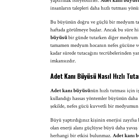
yaptırmak isteyebilirler.
Adet kanı büyüs
insanların talepleri daha hızlı tutması yönü
Bu büyünün doğru ve güçlü bir medyum tara
haftada görülmeye başlar. Ancak bu süre h
büyüsü
bir günde tutarken diğer medyum ta
tamamen medyum hocanın nefes gücüne ve b
kadar sürede tutacağını tecrübelerinden yara
imkansızdır.
Adet Kanı Büyüsü Nasıl Hızlı Tuta
Adet kanı büyüsü
nün hızlı tutması için
kullandığı hassas yöntemler büyünün daha y
şekilde, nefes gücü kuvvetli bir medyumun b
Büyü yaptırdığınız kişinin enerjisi zayıfsa
olan enerji alanı güçlüyse büyü daha yava
herhangi bir etkisi bulunmaz.
Adet kanı 