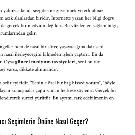
n yalnızca kendi sezgilerine güvenmek yeterli olmaz.
en açık alanlardan biridir. İnternette yazan her bilgi doğru
i de gerçek bir medyum değildir. Bu yüzden en sağlam bilgi,
rumlarından gelir.
ngeller hem de nasıl bir süreç yaşayacağına dair seni
n nasıl ilerleyeceğini bilmeden işlem yaptırır. Bu da
r. Oysa
güncel medyum tavsiyeleri
, seni bu tür
şey varsa, dikkate alınmalıdır.
k belirleyicidir. “Seninle özel bir bağ hissediyorum”, “böyle
başlayan konuşmalar çoğu zaman herkese söylenir. Gerçek bir
ilendirerek süreci yürütür. Bu ayrımı fark edebilmenin en
ıcı Seçimlerin Önüne Nasıl Geçer?