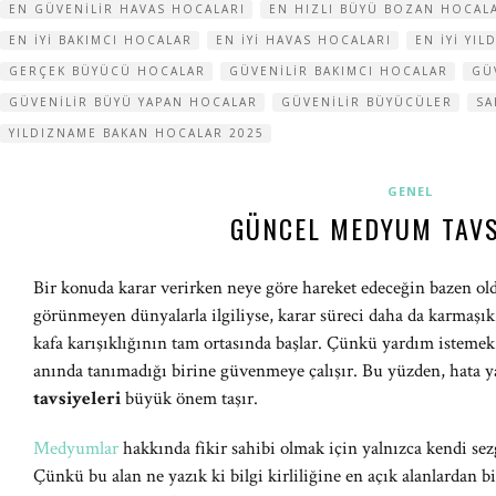
EN GÜVENILIR HAVAS HOCALARI
EN HIZLI BÜYÜ BOZAN HOCAL
EN IYI BAKIMCI HOCALAR
EN IYI HAVAS HOCALARI
EN IYI YI
GERÇEK BÜYÜCÜ HOCALAR
GÜVENILIR BAKIMCI HOCALAR
GÜ
GÜVENILIR BÜYÜ YAPAN HOCALAR
GÜVENILIR BÜYÜCÜLER
SA
YILDIZNAME BAKAN HOCALAR 2025
GENEL
GÜNCEL MEDYUM TAVS
Bir konuda karar verirken neye göre hareket edeceğin bazen oldu
görünmeyen dünyalarla ilgiliyse, karar süreci daha da karmaşık 
kafa karışıklığının tam ortasında başlar. Çünkü yardım istemek k
anında tanımadığı birine güvenmeye çalışır. Bu yüzden, hata
tavsiyeleri
büyük önem taşır.
Medyumlar
hakkında fikir sahibi olmak için yalnızca kendi se
Çünkü bu alan ne yazık ki bilgi kirliliğine en açık alanlardan bi