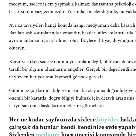
medyum, sadece işlem yapmakla kalmaz; danışanına psikolojik ol
başarısı için vazgeçilmezdir. Yorumlar incelendiğinde, bu ya
Ayrıca tavsiyeler, hangi konuda hangi medyumun daha başarılı o
Bazıları aşk sorunlarında uzmandır, bazıları ailevi sıkıntılarda
ayrımı anlaman için yardımcı olur. Böylece ihtiyaç duyduğun k
olursun.
Karar verirken sadece olumlu yorumlara değil, olumsuz deneyim
taraflı bir algının oluşmasını engeller. Gerçek bir değerlendirm
O yüzden her yorumu kıymetli görmek gerekir.
Günümüz şartlarında bilgiye ulaşmak kolay ama doğru bilgiye 
önemli bir kararda, doğru bilgiyi bulmak için detaylı araştırm
istiyorsan önce başkalarının izlerini görmelisin.
Her ne kadar sayfamızda sizlere
büyüler
hakkın
çalışsak da bunlar kendi kendinize evde yapabi
Sizlerden
medyum
hoca önerisi konusunda bi