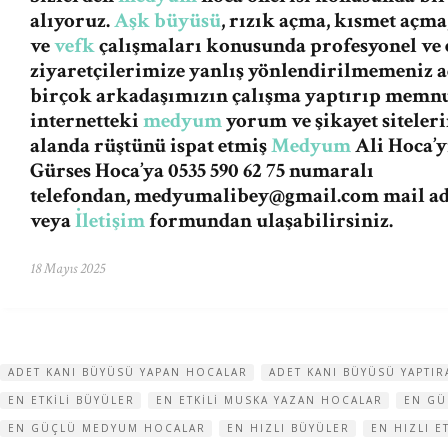
alıyoruz.
Aşk büyüsü
, rızık açma, kısmet açma
ve
vefk
çalışmaları konusunda profesyonel ve e
ziyaretçilerimize yanlış yönlendirilmemeniz
birçok arkadaşımızın çalışma yaptırıp memnu
internetteki
medyum
yorum ve şikayet siteleri
alanda rüştünü ispat etmiş
Medyum
Ali Hoca’y
Gürses Hoca’ya 0535 590 62 75 numaralı
telefondan,
medyumalibey@gmail.com
mail a
veya
İletişim
formundan ulaşabilirsiniz.
18 Mayıs 2025
ADET KANI BÜYÜSÜ YAPAN HOCALAR
ADET KANI BÜYÜSÜ YAPTI
EN ETKILI BÜYÜLER
EN ETKILI MUSKA YAZAN HOCALAR
EN GÜ
EN GÜÇLÜ MEDYUM HOCALAR
EN HIZLI BÜYÜLER
EN HIZLI 