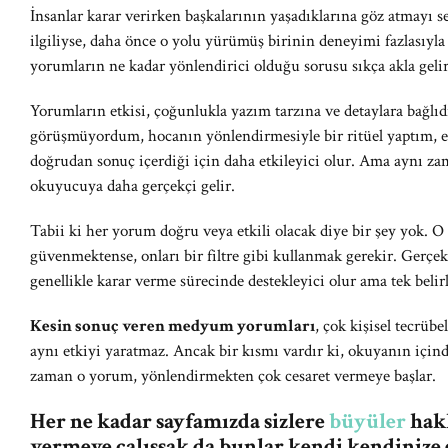
İnsanlar karar verirken başkalarının yaşadıklarına göz atmayı s
ilgiliyse, daha önce o yolu yürümüş birinin deneyimi fazlasıy
yorumların ne kadar yönlendirici olduğu sorusu sıkça akla gelir
Yorumların etkisi, çoğunlukla yazım tarzına ve detaylara bağlıdı
görüşmüyordum, hocanın yönlendirmesiyle bir ritüel yaptım, ert
doğrudan sonuç içerdiği için daha etkileyici olur. Ama aynı za
okuyucuya daha gerçekçi gelir.
Tabii ki her yorum doğru veya etkili olacak diye bir şey yok. 
güvenmektense, onları bir filtre gibi kullanmak gerekir. Gerçe
genellikle karar verme sürecinde destekleyici olur ama tek belir
Kesin sonuç veren medyum yorumları
, çok kişisel tecrüb
aynı etkiyi yaratmaz. Ancak bir kısmı vardır ki, okuyanın için
zaman o yorum, yönlendirmekten çok cesaret vermeye başlar.
Her ne kadar sayfamızda sizlere
büyüler
hakk
vermeye çalışsak da bunlar kendi kendinize 