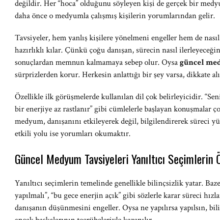
değildir. Her “hoca” olduğunu söyleyen kişi de gerçek bir medy
daha önce o medyumla çalışmış kişilerin yorumlarından gelir.
Tavsiyeler, hem yanlış kişilere yönelmeni engeller hem de nasıl
hazırlıklı kılar. Çünkü çoğu danışan, sürecin nasıl ilerleyeceği
sonuçlardan memnun kalmamaya sebep olur. Oysa
güncel med
sürprizlerden korur. Herkesin anlattığı bir şey varsa, dikkate al
Özellikle ilk görüşmelerde kullanılan dil çok belirleyicidir. “Se
bir enerjiye az rastlanır” gibi cümlelerle başlayan konuşmalar 
medyum, danışanını etkileyerek değil, bilgilendirerek süreci y
etkili yolu ise yorumları okumaktır.
Güncel Medyum Tavsiyeleri Yanıltıcı Seçimlerin
Yanıltıcı seçimlerin temelinde genellikle bilinçsizlik yatar. 
yapılmalı”, “bu gece enerjin açık” gibi sözlerle karar süreci hızla
danışanın düşünmesini engeller. Oysa ne yapılırsa yapılsın, bilin