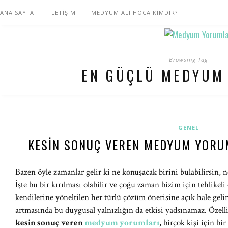
ANA SAYFA
İLETİŞİM
MEDYUM ALİ HOCA KİMDİR?
Browsing Tag
EN GÜÇLÜ MEDYUM
GENEL
KESIN SONUÇ VEREN MEDYUM YORUM
Bazen öyle zamanlar gelir ki ne konuşacak birini bulabilirsin, 
İşte bu bir kırılması olabilir ve çoğu zaman bizim için tehlikeli
kendilerine yöneltilen her türlü çözüm önerisine açık hale gel
artmasında bu duygusal yalnızlığın da etkisi yadsınamaz. Özellik
kesin sonuç veren
medyum yorumları
, birçok kişi için bi