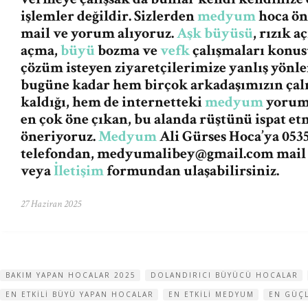
işlemler değildir. Sizlerden
medyum
hoca ön
mail ve yorum alıyoruz.
Aşk büyüsü
, rızık 
açma,
büyü
bozma ve
vefk
çalışmaları konus
çözüm isteyen ziyaretçilerimize yanlış yön
bugüne kadar hem birçok arkadaşımızın ça
kaldığı, hem de internetteki
medyum
yorum 
en çok öne çıkan, bu alanda rüştünü ispat et
öneriyoruz.
Medyum
Ali Gürses Hoca’ya 0535
telefondan,
medyumalibey@gmail.com
mail
veya
İletişim
formundan ulaşabilirsiniz.
27 Haziran 2025
BAKIM YAPAN HOCALAR 2025
DOLANDIRICI BÜYÜCÜ HOCALAR
EN ETKILI BÜYÜ YAPAN HOCALAR
EN ETKILI MEDYUM
EN GÜÇ