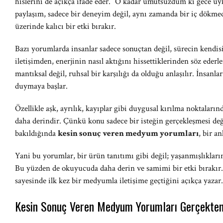
hislerini de açıkça ifade eder. “O kadar umutsuzdum ki gece uy
paylaşım, sadece bir deneyim değil, aynı zamanda bir iç dökmed
üzerinde kalıcı bir etki bırakır.
Bazı yorumlarda insanlar sadece sonuçtan değil, sürecin kend
iletişimden, enerjinin nasıl aktığını hissettiklerinden söz eder
mantıksal değil, ruhsal bir karşılığı da olduğu anlaşılır. İnsan
duymaya başlar.
Özellikle aşk, ayrılık, kayıplar gibi duygusal kırılma noktala
daha derindir. Çünkü konu sadece bir isteğin gerçekleşmesi değ
bakıldığında
kesin sonuç veren medyum yorumları
, bir a
Yani bu yorumlar, bir ürün tanıtımı gibi değil; yaşanmışlıkların 
Bu yüzden de okuyucuda daha derin ve samimi bir etki bırakır
sayesinde ilk kez bir medyumla iletişime geçtiğini açıkça yazar.
Kesin Sonuç Veren Medyum Yorumları Gerçekten 