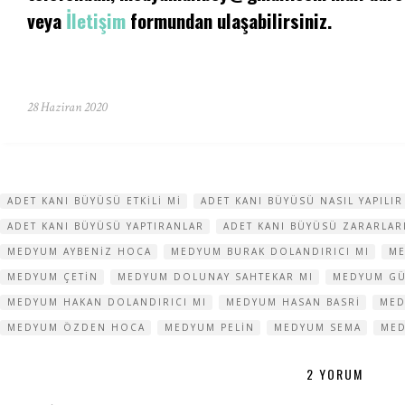
veya
İletişim
formundan ulaşabilirsiniz.
28 Haziran 2020
ADET KANI BÜYÜSÜ ETKILI MI
ADET KANI BÜYÜSÜ NASIL YAPILIR
ADET KANI BÜYÜSÜ YAPTIRANLAR
ADET KANI BÜYÜSÜ ZARARLAR
MEDYUM AYBENIZ HOCA
MEDYUM BURAK DOLANDIRICI MI
ME
MEDYUM ÇETIN
MEDYUM DOLUNAY SAHTEKAR MI
MEDYUM G
MEDYUM HAKAN DOLANDIRICI MI
MEDYUM HASAN BASRI
MED
MEDYUM ÖZDEN HOCA
MEDYUM PELIN
MEDYUM SEMA
MED
2 YORUM