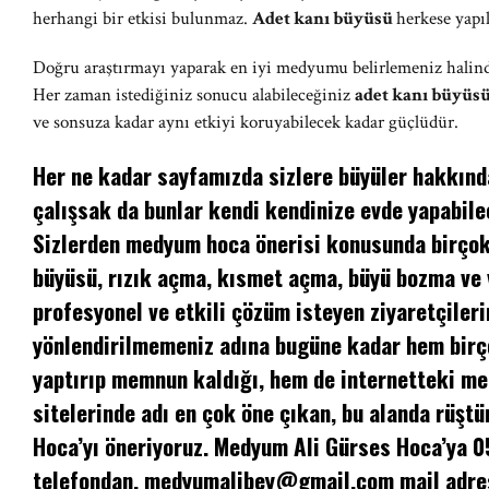
herhangi bir etkisi bulunmaz.
Adet kanı büyüsü
herkese yapıl
Doğru araştırmayı yaparak en iyi medyumu belirlemeniz halinde 
Her zaman istediğiniz sonucu alabileceğiniz
adet kanı büyüs
ve sonsuza kadar aynı etkiyi koruyabilecek kadar güçlüdür.
Her ne kadar sayfamızda sizlere büyüler hakkında
çalışsak da bunlar kendi kendinize evde yapabilec
Sizlerden medyum hoca önerisi konusunda birçok 
büyüsü, rızık açma, kısmet açma, büyü bozma ve
profesyonel ve etkili çözüm isteyen ziyaretçileri
yönlendirilmemeniz adına bugüne kadar hem birç
yaptırıp memnun kaldığı, hem de internetteki m
sitelerinde adı en çok öne çıkan, bu alanda rüşt
Hoca’yı öneriyoruz. Medyum Ali Gürses Hoca’ya 
telefondan,
medyumalibey@gmail.com
mail adre