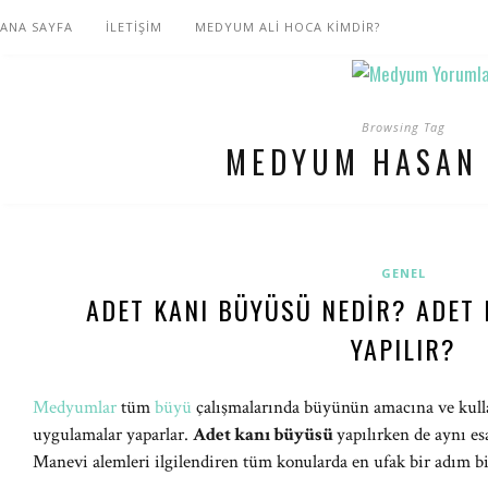
ANA SAYFA
İLETİŞİM
MEDYUM ALİ HOCA KİMDİR?
Browsing Tag
MEDYUM HASAN 
GENEL
ADET KANI BÜYÜSÜ NEDIR? ADET 
YAPILIR?
Medyumlar
tüm
büyü
çalışmalarında büyünün amacına ve kullan
uygulamalar yaparlar.
Adet kanı büyüsü
yapılırken de aynı es
Manevi alemleri ilgilendiren tüm konularda en ufak bir adım bil