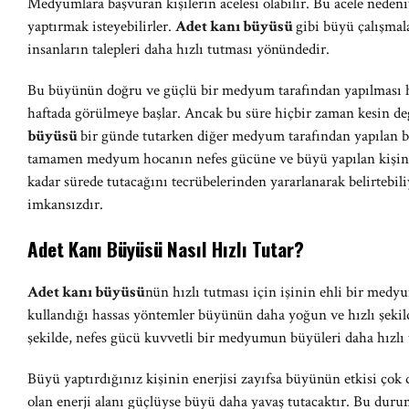
Medyumlara başvuran kişilerin acelesi olabilir. Bu acele nedeni
yaptırmak isteyebilirler.
Adet kanı büyüsü
gibi büyü çalışmal
insanların talepleri daha hızlı tutması yönündedir.
Bu büyünün doğru ve güçlü bir medyum tarafından yapılması hal
haftada görülmeye başlar. Ancak bu süre hiçbir zaman kesin d
büyüsü
bir günde tutarken diğer medyum tarafından yapılan bir
tamamen medyum hocanın nefes gücüne ve büyü yapılan kişini
kadar sürede tutacağını tecrübelerinden yararlanarak belirtebili
imkansızdır.
Adet Kanı Büyüsü Nasıl Hızlı Tutar?
Adet kanı büyüsü
nün hızlı tutması için işinin ehli bir me
kullandığı hassas yöntemler büyünün daha yoğun ve hızlı şekild
şekilde, nefes gücü kuvvetli bir medyumun büyüleri daha hızlı 
Büyü yaptırdığınız kişinin enerjisi zayıfsa büyünün etkisi çok 
olan enerji alanı güçlüyse büyü daha yavaş tutacaktır. Bu du