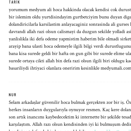
TARIK
yorumum medyum ali hoca hakkinda olacak kendisi cok durust 
bir islemim oldu yurtdisindayim gurtbetciyim bunu duyan diger
dolandiricilarla karsilastim anlayacaginiz sonrasinda ali gurses 
davrandi allah razi olsun calismayi da duzgun sekilde yolladi a
yanlislikla iki defa odeme yapmistim haberim bile olmadi sirk
arayip bana ulasti hoca odemeyle ilgili bilgi verdi durustlugu
bana kisa surede geldi bir hafta on gun gibi bir surede elime ul
surede ortaya cikti allah bin defa razi olsun ilgili biri oldugu 
basariliydi ihtiyaci olanlara oneririm kesinlikle medyumali.com
NUR
Selam arkadaşlar güvenilir hoca bulmak gerçekten zor bir iş. Öz
herkes insanların duygularıyla oynuyor resmen. Kaç kere doland
son artık inancımı kaybedecektim ki internette bir şekilde tes
karşılaştım. Allah razı olsun kendisinden iyi ki bulmuşum de