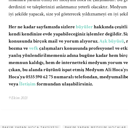
derdinizi ve taleplerinizi anlatmanız yeterli olacaktır. Medyum 
iyi şekilde yapacak, size yol gösterecek yıldıznameyi en iyi şeki
Her ne kadar sayfamızda sizlere
büyüler
hakkında çeşitli
kendi kendinize evde yapabileceğiniz işlemler değildir. 
konusunda birçok mail ve yorum alıyoruz.
Aşk büyüsü
,
bozma ve
vefk
çalışmaları konusunda profesyonel ve etki
yanlış yönlendirilmemeniz adına bugüne kadar hem birç
memnun kaldığı, hem de internetteki medyum yorum ve şi
çıkan, bu alanda rüştünü ispat etmiş Medyum Ali Hoca’y
Hoca’ya 0535 590 62 75 numaralı telefondan,
medyumalib
veya
İletişim
formundan ulaşabilirsiniz.
9 Ekim 2021
BAKIM YAPAN HOCA TAVSIYESI
BAKIM YAPAN MEDYUM HOCALAR