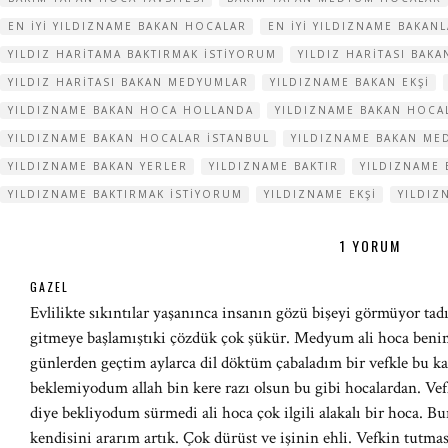
EN IYI YILDIZNAME BAKAN HOCALAR
EN IYI YILDIZNAME BAKAN
YILDIZ HARITAMA BAKTIRMAK ISTIYORUM
YILDIZ HARITASI BAK
YILDIZ HARITASI BAKAN MEDYUMLAR
YILDIZNAME BAKAN EKŞI
YILDIZNAME BAKAN HOCA HOLLANDA
YILDIZNAME BAKAN HOCA
YILDIZNAME BAKAN HOCALAR ISTANBUL
YILDIZNAME BAKAN ME
YILDIZNAME BAKAN YERLER
YILDIZNAME BAKTIR
YILDIZNAME 
YILDIZNAME BAKTIRMAK ISTIYORUM
YILDIZNAME EKŞI
YILDIZ
1 YORUM
GAZEL
Evlilikte sıkıntılar yaşanınca insanın gözü bişeyi görmüyor tad
gitmeye başlamıştıki çözdük çok şükür. Medyum ali hoca beni
günlerden geçtim aylarca dil döktüm çabaladım bir vefkle bu ka
beklemiyodum allah bin kere razı olsun bu gibi hocalardan. Vef
diye bekliyodum sürmedi ali hoca çok ilgili alakalı bir hoca. B
kendisini ararım artık. Çok dürüst ve işinin ehli. Vefkin tutma