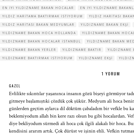
EN IYI YILDIZNAME BAKAN HOCALAR
EN IYI YILDIZNAME BAKAN
YILDIZ HARITAMA BAKTIRMAK ISTIYORUM
YILDIZ HARITASI BAK
YILDIZ HARITASI BAKAN MEDYUMLAR
YILDIZNAME BAKAN EKŞI
YILDIZNAME BAKAN HOCA HOLLANDA
YILDIZNAME BAKAN HOCA
YILDIZNAME BAKAN HOCALAR ISTANBUL
YILDIZNAME BAKAN ME
YILDIZNAME BAKAN YERLER
YILDIZNAME BAKTIR
YILDIZNAME 
YILDIZNAME BAKTIRMAK ISTIYORUM
YILDIZNAME EKŞI
YILDIZ
1 YORUM
GAZEL
Evlilikte sıkıntılar yaşanınca insanın gözü bişeyi görmüyor tad
gitmeye başlamıştıki çözdük çok şükür. Medyum ali hoca beni
günlerden geçtim aylarca dil döktüm çabaladım bir vefkle bu ka
beklemiyodum allah bin kere razı olsun bu gibi hocalardan. Vef
diye bekliyodum sürmedi ali hoca çok ilgili alakalı bir hoca. B
kendisini ararım artık. Çok dürüst ve işinin ehli. Vefkin tutma