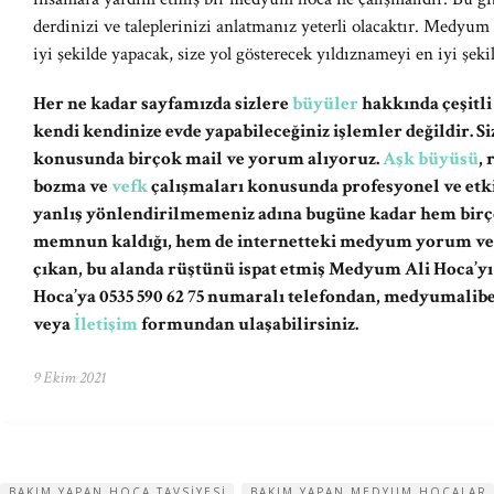
derdinizi ve taleplerinizi anlatmanız yeterli olacaktır. Medyum 
iyi şekilde yapacak, size yol gösterecek yıldıznameyi en iyi şeki
Her ne kadar sayfamızda sizlere
büyüler
hakkında çeşitli
kendi kendinize evde yapabileceğiniz işlemler değildir. 
konusunda birçok mail ve yorum alıyoruz.
Aşk büyüsü
,
bozma ve
vefk
çalışmaları konusunda profesyonel ve etki
yanlış yönlendirilmemeniz adına bugüne kadar hem birç
memnun kaldığı, hem de internetteki medyum yorum ve şi
çıkan, bu alanda rüştünü ispat etmiş Medyum Ali Hoca’y
Hoca’ya 0535 590 62 75 numaralı telefondan,
medyumalib
veya
İletişim
formundan ulaşabilirsiniz.
9 Ekim 2021
BAKIM YAPAN HOCA TAVSIYESI
BAKIM YAPAN MEDYUM HOCALAR