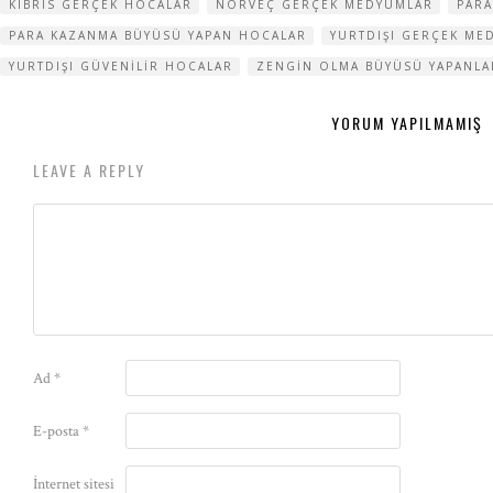
KIBRIS GERÇEK HOCALAR
NORVEÇ GERÇEK MEDYUMLAR
PARA
PARA KAZANMA BÜYÜSÜ YAPAN HOCALAR
YURTDIŞI GERÇEK ME
YURTDIŞI GÜVENILIR HOCALAR
ZENGIN OLMA BÜYÜSÜ YAPANLA
YORUM YAPILMAMIŞ
LEAVE A REPLY
Ad
*
E-posta
*
İnternet sitesi