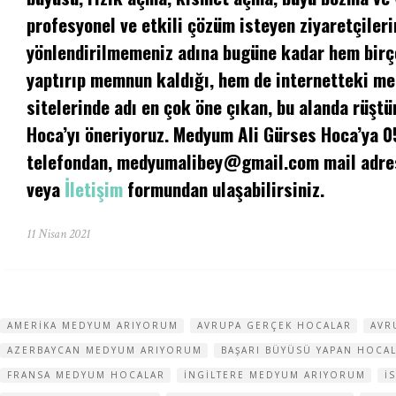
profesyonel ve etkili çözüm isteyen ziyaretçileri
yönlendirilmemeniz adına bugüne kadar hem birç
yaptırıp memnun kaldığı, hem de internetteki m
sitelerinde adı en çok öne çıkan, bu alanda rüşt
Hoca’yı öneriyoruz. Medyum Ali Gürses Hoca’ya 
telefondan,
medyumalibey@gmail.com
mail adre
veya
İletişim
formundan ulaşabilirsiniz.
11 Nisan 2021
AMERIKA MEDYUM ARIYORUM
AVRUPA GERÇEK HOCALAR
AVR
AZERBAYCAN MEDYUM ARIYORUM
BAŞARI BÜYÜSÜ YAPAN HOCA
FRANSA MEDYUM HOCALAR
INGILTERE MEDYUM ARIYORUM
I