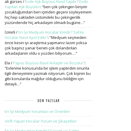
ali gürses
/
Evde Aşk Büyüsü Nasıl Yapılır? Evde
Yapılan Aşk Büyüleri
: “
ben çok çekingen biriyim
çocukluğumdan beri içimden geçeni söyleyemem
hiç hep sakladım üstümdeki bu çekingenlik
yüzündende hiç arkadaşım olmadı bugüne…
”
İzmirli
/
En İyi Medyum Hocalar Kimdir? Sahte
Hocalar Nasıl Ayırt Edilir?
: “
Medyum seçmeden
önce kesin iyi araştırma yapmanız lazım yoksa
çok başınız yanar benim çok dolandırılan
arkadaşlarım oldu o yüzden biliyorum.…
”
Ela
/
Papaz Büyüsü Nasıl Anlaşılır ve Bozulur?
:
“
Evlenme konusunda bir işlem yaptırdım onunla
ilgili deneyimimi yazmak istiyorum. Çok kişinin bu
gibi konularda mağdur olduğunu bildiğim için
detaylı…
”
SON YAZILAR
En İyi Medyum Yorumları ve Önerileri
Vefk Yapan Hocalar Yorum ve Şikayetleri
En İyi Medyumlar Kimdir? Gerçek ve Sahte