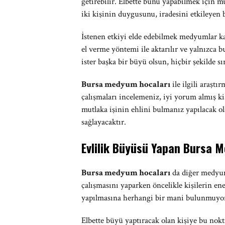
getirebilir. Elbette bunu yapabilmek için mu
iki kişinin duygusunu, iradesini etkileyen 
İstenen etkiyi elde edebilmek medyumlar ka
el verme yöntemi ile aktarılır ve yalnızca b
ister başka bir büyü olsun, hiçbir şekilde 
Bursa medyum hocaları
ile ilgili araşt
çalışmaları incelemeniz, iyi yorum almış ki
mutlaka işinin ehlini bulmanız yapılacak o
sağlayacaktır.
Evlilik Büyüsü Yapan Bursa 
Bursa medyum hocaları
da diğer medyum
çalışmasını yaparken öncelikle kişilerin e
yapılmasına herhangi bir mani bulunmuyorsa 
Elbette büyü yaptıracak olan kişiye bu nok