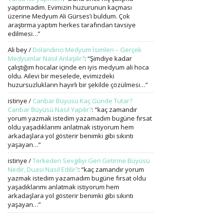
yaptırmadım. Evimizin huzurunun kaçması
üzerine Medyum Ali Gürses’i buldum. Çok
araştırma yaptım herkes tarafından tavsiye
edilmesi…
”
Ali bey
/
Dolandırıcı Medyum İsimleri – Gerçek
Medyumlar Nasıl Anlaşılır?
: “
Şimdiye kadar
çalıştığım hocalar içinde en iyis medyum ali hoca
oldu. Ailevi bir meselede, evimizdeki
huzursuzlukların hayırlı bir şekilde çözülmesi…
”
istinye
/
Canbar Büyüsü Kaç Günde Tutar?
Canbar Büyüsü Nasıl Yapılır?
: “
kaç zamandır
yorum yazmak istedim yazamadım bugüne fırsat
oldu yaşadıklarımı anlatmak istiyorum hem
arkadaşlara yol gösterir benimki gibi sıkıntı
yaşayan…
”
istinye
/
Terkeden Sevgiliyi Geri Getirme Büyüsü
Nedir, Duası Nasıl Edilir?
: “
kaç zamandır yorum
yazmak istedim yazamadım bugüne fırsat oldu
yaşadıklarımı anlatmak istiyorum hem
arkadaşlara yol gösterir benimki gibi sıkıntı
yaşayan…
”