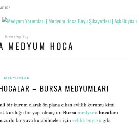
MDİR?
Browsing Tag
A MEDYUM HOCA
MEDYUMLAR
 HOCALAR – BURSA MEDYUMLARI
i bir kurum olarak ön plana çıkan evlilik kurumu kimi
rak kurduğu bir yapı olmuştur.
Bursa
medyum
hocaları
 huzurlu bir yuva kurabilmeleri için
evlilik büyüsü
gibi