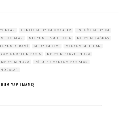
DYUMLAR
GEMLIK MEDYUM HOCALAR
INEGÖL MEDYUM
UM HOCALAR
MEDYUM BISMIL HOCA
MEDYUM ÇAĞDAŞ
EDYUM KERAMI
MEDYUM LEVI
MEDYUM METEHAN
YUM NURETTIN HOCA
MEDYUM SERVET HOCA
 MEDYUM HOCA
NILÜFER MEDYUM HOCALAR
 HOCALAR
ORUM YAPILMAMIŞ