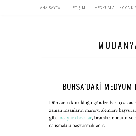
ANA SAYFA
İLETİŞİM
MEDYUM ALİ HOCA Kİ
MUDANY
BURSA’DAKI MEDYUM
Dünyanın kurulduğu günden beri çok öneml
zaman insanların manevi alemlere başvura
gibi
medyum hocalar
, insanların mutlu ve
çalışmalara başvurmaktadır.