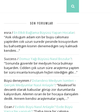
SON YORUMLAR
esra
/
En Etkili Bağlama Büyüsü Yapan Hocalar
:
“
Asik oldugum adam icin bir buyu calismasi
yaptirdim cok uzun suredir pesinde kosuyordum
bu bahsettigim kisinin denemedigim sey kalmadi
kendimi…
”
Success
/
Domuz Yağı Büyüsü Nasıl Bozulur?
:
“
Sonunda güvenilir bir medyum hoca bulmayı
başardım. Cidden çok uzun süre araştırma yaptım
bir sürü insanla konuştum hiçbiri istediğim gibi…
”
Büyü deneyimim
/
Dolandırıcı Medyum İsimleri –
Gerçek Medyumlar Nasıl Anlaşılır?
: “
Maalesef ki
devamlı olarak kabuslar görüp zor durumlarda
kalıyordum. Ailemin ısrarı ile bir hocaya danışalım
dedik. Annem kendisi araştırmalar yaptı,…
”
Ozan
/
Evdeki Büyü Nasıl Anlaşılır? Evde Büyü
Varsa Ne yapmalı?
: “
Daha önce hiç çalışma