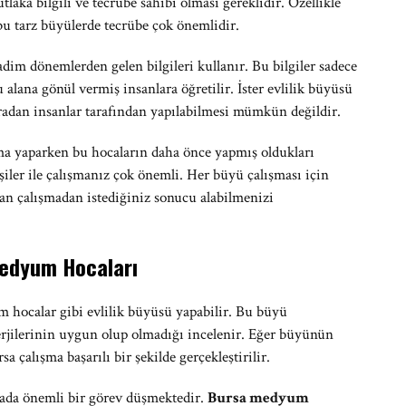
tlaka bilgili ve tecrübe sahibi olması gereklidir. Özellikle
bu tarz büyülerde tecrübe çok önemlidir.
dim dönemlerden gelen bilgileri kullanır. Bu bilgiler sadece
u alana gönül vermiş insanlara öğretilir. İster evlilik büyüsü
sıradan insanlar tarafından yapılabilmesi mümkün değildir.
ırma yaparken bu hocaların daha önce yapmış oldukları
şiler ile çalışmanız çok önemli. Her büyü çalışması için
lan çalışmadan istediğiniz sonucu alabilmenizi
Medyum Hocaları
 hocalar gibi evlilik büyüsü yapabilir. Bu büyü
nerjilerinin uygun olup olmadığı incelenir. Eğer büyünün
çalışma başarılı bir şekilde gerçekleştirilir.
tada önemli bir görev düşmektedir.
Bursa medyum