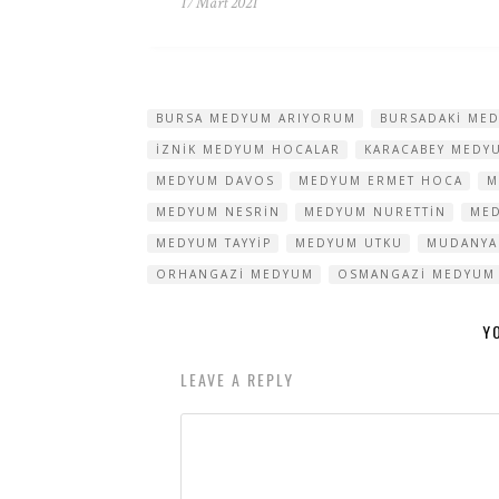
17 Mart 2021
BURSA MEDYUM ARIYORUM
BURSADAKI ME
IZNIK MEDYUM HOCALAR
KARACABEY MEDY
MEDYUM DAVOS
MEDYUM ERMET HOCA
M
MEDYUM NESRIN
MEDYUM NURETTIN
MED
MEDYUM TAYYIP
MEDYUM UTKU
MUDANYA
ORHANGAZI MEDYUM
OSMANGAZI MEDYUM
Y
LEAVE A REPLY