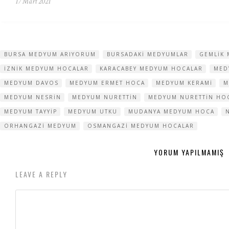
17 Mart 2021
BURSA MEDYUM ARIYORUM
BURSADAKI MEDYUMLAR
GEMLIK
IZNIK MEDYUM HOCALAR
KARACABEY MEDYUM HOCALAR
MED
MEDYUM DAVOS
MEDYUM ERMET HOCA
MEDYUM KERAMI
M
MEDYUM NESRIN
MEDYUM NURETTIN
MEDYUM NURETTIN HO
MEDYUM TAYYIP
MEDYUM UTKU
MUDANYA MEDYUM HOCA
ORHANGAZI MEDYUM
OSMANGAZI MEDYUM HOCALAR
YORUM YAPILMAMIŞ
LEAVE A REPLY