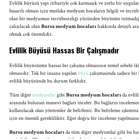
Evlilik büyüsü yapı itibariyle çok karmaşık ve zorlu bir uygula
başarılı olması için mutlaka medyum hocaların bilgili ve tecrüb
olan bir medyumun tecrübesizliği yüzünden büyünün tutmadığı 
çalışılacak olan
Bursa medyum hocaları
hakkında detaylı ara
olmak çok önemlidir.
Evlilik Büyüsü Hassas Bir Çalışmadır
Evlilik büyüsünün hassas bir çalışma olmasının temel sebebi iki 
olmasıdır. Tek bir insana yapılan
büyü
çalışmasında sadece bir 
evlilik büyüsünde bu durum farklıdır.
Tüm diğer
medyumlar
gibi
Bursa medyum hocaları
da evlil
arasında bulunan manevi bağları inceler. Bu bağların incelemesi
kullanılacak olan yöntemler de belirlenir. Bu belirleme işlemi
için en önemli gerekliliktir. Eğer doğru bir inceleme yapılmazs
Bursa medyum hocaları
da tüm diğer medyumlar gibi bu hass