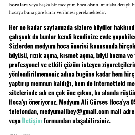
hocaları
veya başka bir medyum hoca olsun, mutlaka detaylı bir
hocaya buna göre karar verilmesi gerekmektedir.
Her ne kadar sayfamızda sizlere büyüler hakkında
çalışsak da bunlar kendi kendinize evde yapabilec
Sizlerden medyum hoca önerisi konusunda birçok 
büyüsü, rızık açma, kısmet açma, büyü bozma ve
profesyonel ve etkili çözüm isteyen ziyaretçileri
yönlendirilmemeniz adına bugüne kadar hem birç
yaptırıp memnun kaldığı, hem de internetteki m
sitelerinde adı en çok öne çıkan, bu alanda rüşt
Hoca’yı öneriyoruz. Medyum Ali Gürses Hoca’ya 
telefondan,
medyumalibey@gmail.com
mail adre
veya
İletişim
formundan ulaşabilirsiniz.