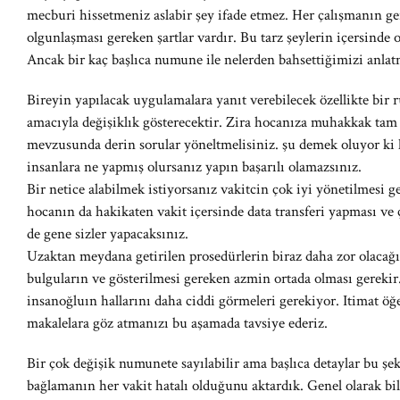
mecburi hissetmeniz aslabir şey ifade etmez. Her çalışmanın ger
olgunlaşması gereken şartlar vardır. Bu tarz şeylerin içersind
Ancak bir kaç başlıca numune ile nelerden bahsettiğimizi anlat
Bireyin yapılacak uygulamalara yanıt verebilecek özellikte bir 
amacıyla değişiklık gösterecektir. Zira hocanıza muhakkak tam 
mevzusunda derin sorular yöneltmelisiniz. şu demek oluyor ki 
insanlara ne yapmış olursanız yapın başarılı olamazsınız.
Bir netice alabilmek istiyorsanız vakitcin çok iyi yönetilmesi
hocanın da hakikaten vakit içersinde data transferi yapması ve 
de gene sizler yapacaksınız.
Uzaktan meydana getirilen prosedürlerin biraz daha zor olacağ
bulguların ve gösterilmesi gereken azmin ortada olması gerekir
insanoğluın hallarını daha ciddi görmeleri gerekiyor. Itimat öğe
makalelara göz atmanızı bu aşamada tavsiye ederiz.
Bir çok değişik numunete sayılabilir ama başlıca detaylar bu şeki
bağlamanın her vakit hatalı olduğunu aktardık. Genel olarak bi