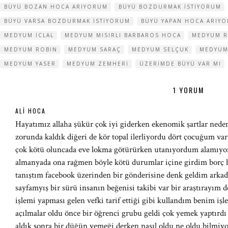
BÜYÜ BOZAN HOCA ARIYORUM
BÜYÜ BOZDURMAK ISTIYORUM
BÜYÜ VARSA BOZDURMAK ISTIYORUM
BÜYÜ YAPAN HOCA ARIY
MEDYUM ICLAL
MEDYUM MISIRLI BARBAROS HOCA
MEDYUM 
MEDYUM ROBIN
MEDYUM SARAÇ
MEDYUM SELÇUK
MEDYUM
MEDYUM YASER
MEDYUM ZEMHERI
ÜZERIMDE BÜYÜ VAR MI
1 YORUM
ALI HOCA
Hayatımız allaha şükür çok iyi giderken ekenomik şartlar nede
zorunda kaldık diğeri de kör topal ilerliyordu dört çocuğum va
çok kötü oluncada eve lokma götürürken utanıyordum alamıyord
almanyada ona rağmen böyle kötü durumlar içine girdim borç h
tanıştım facebook üzerinden bir gönderisine denk geldim arkad
sayfamyış bir sürü insanın beğenisi takibi var bir araştırayım 
işlemi yapması gelen vefki tarif ettiği gibi kullandım benim i
açılmalar oldu önce bir öğrenci grubu geldi çok yemek yaptırdı g
aldık sonra bir düğün yemeği derken nasıl oldu ne oldu bilmiyo