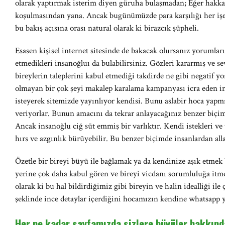
olarak yaptırmak isterim diyen güruha bulaşmadan; Eğer hakka
koşulmasından yana. Ancak bugünümüzde para karşılığı her işe
bu bakış açısına orası natural olarak ki birazcık şüpheli.
Esasen kişisel internet sitesinde de bakacak olursanız yorumlar
etmedikleri insanoğluı da bulabilirsiniz. Gözleri kararmış ve 
bireylerin taleplerini kabul etmediği takdirde ne gibi negatif 
olmayan bir çok şeyi makalep karalama kampanyası icra eden ins
isteyerek sitemizde yayınlıyor kendisi. Bunu aslabir hoca yapmı
veriyorlar. Bunun amacını da tekrar anlayacağınız benzer biçim
Ancak insanoğlu ciğ süt emmiş bir varlıktır. Kendi istekleri ve
hırs ve azgınlık bürüyebilir. Bu benzer biçimde insanlardan al
Özetle bir bireyi büyü ile bağlamak ya da kendinize aşık etmek 
yerine çok daha kabul gören ve bireyi vicdanı sorumluluğa itm
olarak ki bu hal bildirdiğimiz gibi bireyin ve halin idealliği ile
şeklinde ince detaylar içerdiğini hocamızın kendine whatsapp yol
Her ne kadar sayfamızda sizlere büyüler hakkında