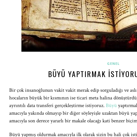
GENEL
BÜYÜ YAPTIRMAK İSTIYOR
Bir çok insanoğlunun vakit vakit merak edip sorguladığı ve asl
hocaların büyük bir kısmının ise ticari meta halina dönüştürdüğü 
ayrıntılı data transferi gerçekleştirme istiyoruz.
Büyü
yaptırmak
amacıyla yakında olmayıp bir diğer söyleyişle uzaktan büyü y
amacıyla son derece yararlı bir makale olacağı kati benzer biçi
Büyü yapmış oldurmak amacıyla ilk olarak sizin bu hali çok ist