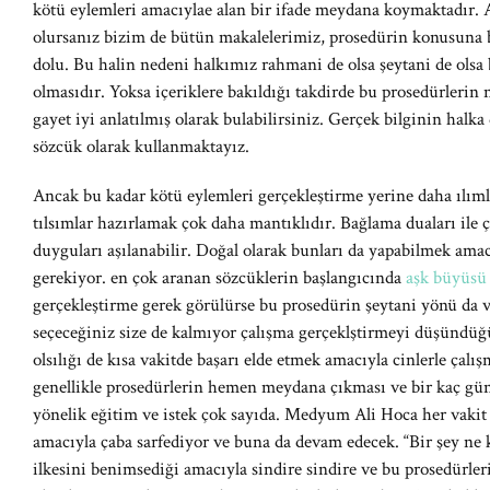
kötü eylemleri amacıylae alan bir ifade meydana koymaktadır. 
olursanız bizim de bütün makalelerimiz, prosedürin konusuna b
dolu. Bu halin nedeni halkımız rahmani de olsa şeytani de olsa b
olmasıdır. Yoksa içeriklere bakıldığı takdirde bu prosedürlerin 
gayet iyi anlatılmış olarak bulabilirsiniz. Gerçek bilginin hal
sözcük olarak kullanmaktayız.
Ancak bu kadar kötü eylemleri gerçekleştirme yerine daha ılımlı
tılsımlar hazırlamak çok daha mantıklıdır. Bağlama duaları ile ç
duyguları aşılanabilir. Doğal olarak bunları da yapabilmek am
gerekiyor. en çok aranan sözcüklerin başlangıcında
aşk büyüsü
gerçekleştirme gerek görülürse bu prosedürin şeytani yönü da v
seçeceğiniz size de kalmıyor çalışma gerçeklştirmeyi düşündüğ
olsılığı de kısa vakitde başarı elde etmek amacıyla cinlerle çal
genellikle prosedürlerin hemen meydana çıkması ve bir kaç gün
yönelik eğitim ve istek çok sayıda. Medyum Ali Hoca her vaki
amacıyla çaba sarfediyor ve buna da devam edecek. “Bir şey ne k
ilkesini benimsediği amacıyla sindire sindire ve bu prosedürle