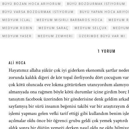
BÜYÜ BOZAN HOCA ARIYORUM
BÜYÜ BOZDURMAK ISTIYORUM
BÜYÜ VARSA BOZDURMAK ISTIYORUM
BÜYÜ YAPAN HOCA ARIY
MEDYUM ICLAL
MEDYUM MISIRLI BARBAROS HOCA
MEDYUM 
MEDYUM ROBIN
MEDYUM SARAÇ
MEDYUM SELÇUK
MEDYUM
MEDYUM YASER
MEDYUM ZEMHERI
ÜZERIMDE BÜYÜ VAR MI
1 YORUM
ALI HOCA
Hayatımız allaha şükür çok iyi giderken ekenomik şartlar nede
zorunda kaldık diğeri de kör topal ilerliyordu dört çocuğum va
çok kötü oluncada eve lokma götürürken utanıyordum alamıyord
almanyada ona rağmen böyle kötü durumlar içine girdim borç h
tanıştım facebook üzerinden bir gönderisine denk geldim arkad
sayfamyış bir sürü insanın beğenisi takibi var bir araştırayım 
işlemi yapması gelen vefki tarif ettiği gibi kullandım benim i
açılmalar oldu önce bir öğrenci grubu geldi çok yemek yaptırdı g
aldık sonra bir düğün yemeği derken nasıl oldu ne oldu bilmiyo