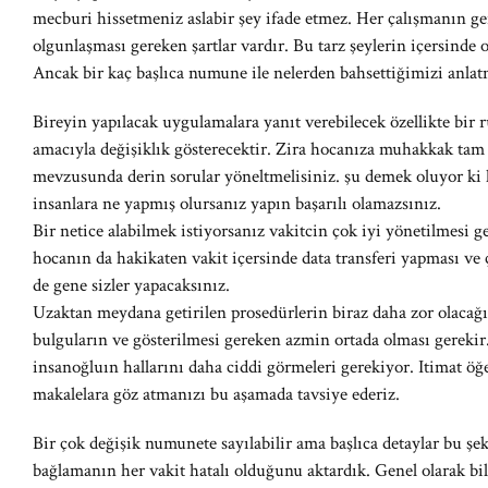
mecburi hissetmeniz aslabir şey ifade etmez. Her çalışmanın ger
olgunlaşması gereken şartlar vardır. Bu tarz şeylerin içersind
Ancak bir kaç başlıca numune ile nelerden bahsettiğimizi anlat
Bireyin yapılacak uygulamalara yanıt verebilecek özellikte bir 
amacıyla değişiklık gösterecektir. Zira hocanıza muhakkak tam 
mevzusunda derin sorular yöneltmelisiniz. şu demek oluyor ki 
insanlara ne yapmış olursanız yapın başarılı olamazsınız.
Bir netice alabilmek istiyorsanız vakitcin çok iyi yönetilmesi
hocanın da hakikaten vakit içersinde data transferi yapması ve 
de gene sizler yapacaksınız.
Uzaktan meydana getirilen prosedürlerin biraz daha zor olacağ
bulguların ve gösterilmesi gereken azmin ortada olması gerekir
insanoğluın hallarını daha ciddi görmeleri gerekiyor. Itimat öğe
makalelara göz atmanızı bu aşamada tavsiye ederiz.
Bir çok değişik numunete sayılabilir ama başlıca detaylar bu şeki
bağlamanın her vakit hatalı olduğunu aktardık. Genel olarak bi