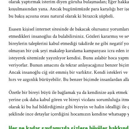
olarak yaptırmak isterim diyen güruha bulaşmadan; Eğer hakka
koşulmasından yana. Ancak bugünümüzde para karşılığı her işe
bu bakış açısına orası natural olarak ki birazcık şüpheli.
Esasen kişisel internet sitesinde de bakacak olursanız yorumlar
etmedikleri insanoğluı da bulabilirsiniz. Gözleri kararmış ve 
bireylerin taleplerini kabul etmediği takdirde ne gibi negatif 
olmayan bir çok şeyi makalep karalama kampanyası icra eden ins
isteyerek sitemizde yayınlıyor kendisi. Bunu aslabir hoca yapmı
veriyorlar. Bunun amacını da tekrar anlayacağınız benzer biçim
Ancak insanoğlu ciğ süt emmiş bir varlıktır. Kendi istekleri ve
hırs ve azgınlık bürüyebilir. Bu benzer biçimde insanlardan al
Özetle bir bireyi büyü ile bağlamak ya da kendinize aşık etmek 
yerine çok daha kabul gören ve bireyi vicdanı sorumluluğa itm
olarak ki bu hal bildirdiğimiz gibi bireyin ve halin idealliği ile
şeklinde ince detaylar içerdiğini hocamızın kendine whatsapp yol
Her ne kadar sayfamızda sizlere büyüler hakkında