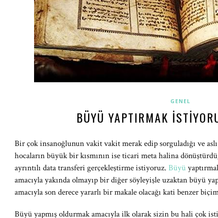
GENEL
BÜYÜ YAPTIRMAK İSTIYOR
Bir çok insanoğlunun vakit vakit merak edip sorguladığı ve asl
hocaların büyük bir kısmının ise ticari meta halina dönüştürdüğü 
ayrıntılı data transferi gerçekleştirme istiyoruz.
Büyü
yaptırmak
amacıyla yakında olmayıp bir diğer söyleyişle uzaktan büyü y
amacıyla son derece yararlı bir makale olacağı kati benzer biçi
Büyü yapmış oldurmak amacıyla ilk olarak sizin bu hali çok ist