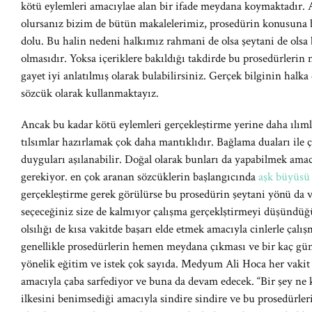
kötü eylemleri amacıylae alan bir ifade meydana koymaktadır. 
olursanız bizim de bütün makalelerimiz, prosedürin konusuna b
dolu. Bu halin nedeni halkımız rahmani de olsa şeytani de olsa b
olmasıdır. Yoksa içeriklere bakıldığı takdirde bu prosedürlerin 
gayet iyi anlatılmış olarak bulabilirsiniz. Gerçek bilginin hal
sözcük olarak kullanmaktayız.
Ancak bu kadar kötü eylemleri gerçekleştirme yerine daha ılımlı
tılsımlar hazırlamak çok daha mantıklıdır. Bağlama duaları ile ç
duyguları aşılanabilir. Doğal olarak bunları da yapabilmek am
gerekiyor. en çok aranan sözcüklerin başlangıcında
aşk büyüsü
gerçekleştirme gerek görülürse bu prosedürin şeytani yönü da v
seçeceğiniz size de kalmıyor çalışma gerçeklştirmeyi düşündüğ
olsılığı de kısa vakitde başarı elde etmek amacıyla cinlerle çal
genellikle prosedürlerin hemen meydana çıkması ve bir kaç gün
yönelik eğitim ve istek çok sayıda. Medyum Ali Hoca her vaki
amacıyla çaba sarfediyor ve buna da devam edecek. “Bir şey ne k
ilkesini benimsediği amacıyla sindire sindire ve bu prosedürle