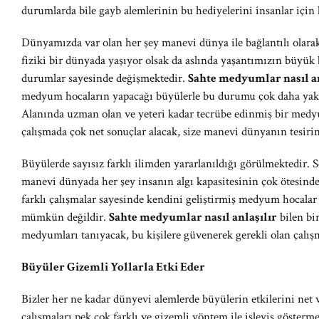
durumlarda bile gayb alemlerinin bu hediyelerini insanlar için 
Dünyamızda var olan her şey manevi dünya ile bağlantılı olara
fiziki bir dünyada yaşıyor olsak da aslında yaşantımızın büyük
durumlar sayesinde değişmektedir.
Sahte medyumlar nasıl an
medyum hocaların yapacağı büyülerle bu durumu çok daha y
Alanında uzman olan ve yeteri kadar tecrübe edinmiş bir medyu
çalışmada çok net sonuçlar alacak, size manevi dünyanın tesirini
Büyülerde sayısız farklı ilimden yararlanıldığı görülmektedir. S
manevi dünyada her şey insanın algı kapasitesinin çok ötesind
farklı çalışmalar sayesinde kendini geliştirmiş medyum hocalar 
mümkün değildir.
Sahte medyumlar nasıl anlaşılır
bilen bi
medyumları tanıyacak, bu kişilere güvenerek gerekli olan çalışma
Büyüler Gizemli Yollarla Etki Eder
Bizler her ne kadar dünyevi alemlerde büyülerin etkilerini net 
çalışmaları pek çok farklı ve gizemli yöntem ile işleyiş göster