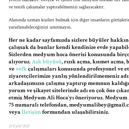
ve tesirli çalışmalar yaptırabilmenizi sağlayacaktır.
Alanında uzman kişileri bulmak için diğer insanların görüşle
yararlanabileceğinizi unutmayın.
Her ne kadar sayfamızda sizlere büyüler hakkınd
çalışsak da bunlar kendi kendinize evde yapabile
Sizlerden medyum hoca önerisi konusunda birç
alıyoruz.
Aşk büyüsü
, rızık açma, kısmet açma,
ve
vefk
çalışmaları konusunda profesyonel ve et
ziyaretçilerimize yanlış yönlendirilmemeniz a
arkadaşımızın çalışma yaptırıp memnun kaldığı
yorum ve şikayet sitelerinde adı en çok öne çıka
etmiş Medyum Ali Hoca’yı öneriyoruz. Medyum A
75 numaralı telefondan,
medyumalibey@gmail.
veya
İletişim
formundan ulaşabilirsiniz.
23 Eylül 2021