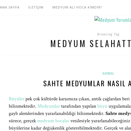
ANA SAYFA
İLETİŞİM
MEDYUM ALİ HOCA KİMDİR?
Browsing Tag
MEDYUM SELAHATT
GENEL
SAHTE MEDYUMLAR NASIL A
Büyüler
pek çok kültürde karşımıza çıkan, antik çağlardan beri 
bilinmektedir.
Medyumlar
tarafından yapılan
büyü
uygulamaları
gayb alemlerinden yararlanabildiği bilinmektedir.
Sahte medyu
sürece, gerçek
medyum hocalar
vesilesiyle yararlanabileceğiniz
büyülerine kadar değişkenlik gösterebilmektedir. Gerçek ve a