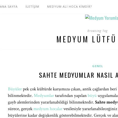
ANA SAYFA
İLETİŞİM
MEDYUM ALİ HOCA KİMDİR?
Browsing Tag
MEDYUM LÜTFÜ
GENEL
SAHTE MEDYUMLAR NASIL A
Büyüler
pek çok kültürde karşımıza çıkan, antik çağlardan beri 
bilinmektedir.
Medyumlar
tarafından yapılan
büyü
uygulamaları
gayb alemlerinden yararlanabildiği bilinmektedir.
Sahte medyu
sürece, gerçek
medyum hocalar
vesilesiyle yararlanabileceğiniz
büyülerine kadar değişkenlik gösterebilmektedir. Gerçek ve a