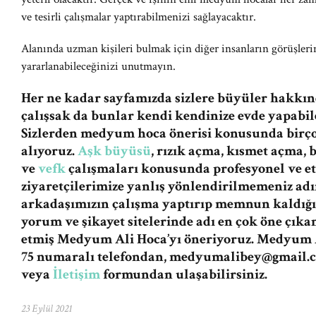
ve tesirli çalışmalar yaptırabilmenizi sağlayacaktır.
Alanında uzman kişileri bulmak için diğer insanların görüşle
yararlanabileceğinizi unutmayın.
Her ne kadar sayfamızda sizlere büyüler hakkınd
çalışsak da bunlar kendi kendinize evde yapabile
Sizlerden medyum hoca önerisi konusunda birç
alıyoruz.
Aşk büyüsü
, rızık açma, kısmet açma,
ve
vefk
çalışmaları konusunda profesyonel ve et
ziyaretçilerimize yanlış yönlendirilmemeniz a
arkadaşımızın çalışma yaptırıp memnun kaldığı
yorum ve şikayet sitelerinde adı en çok öne çıka
etmiş Medyum Ali Hoca’yı öneriyoruz. Medyum A
75 numaralı telefondan,
medyumalibey@gmail.
veya
İletişim
formundan ulaşabilirsiniz.
23 Eylül 2021