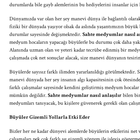
durumlarda bile gayb alemlerinin bu hediyelerini insanlar için 
Dünyamızda var olan her şey manevi dünya ile bağlantılı olara
fiziki bir dünyada yaşıyor olsak da aslında yaşantımızın büyük
durumlar sayesinde değişmektedir.
Sahte medyumlar nasıl an
medyum hocaların yapacağı büyülerle bu durumu çok daha y
Alanında uzman olan ve yeteri kadar tecrübe edinmiş bir medyu
çalışmada çok net sonuçlar alacak, size manevi dünyanın tesirini
Büyülerde sayısız farklı ilimden yararlanıldığı görülmektedir. S
manevi dünyada her şey insanın algı kapasitesinin çok ötesind
farklı çalışmalar sayesinde kendini geliştirmiş medyum hocalar 
mümkün değildir.
Sahte medyumlar nasıl anlaşılır
bilen bi
medyumları tanıyacak, bu kişilere güvenerek gerekli olan çalışma
Büyüler Gizemli Yollarla Etki Eder
Bizler her ne kadar dünyevi alemlerde büyülerin etkilerini net 
çalışmaları pek çok farklı ve gizemli yöntem ile işleyiş göster