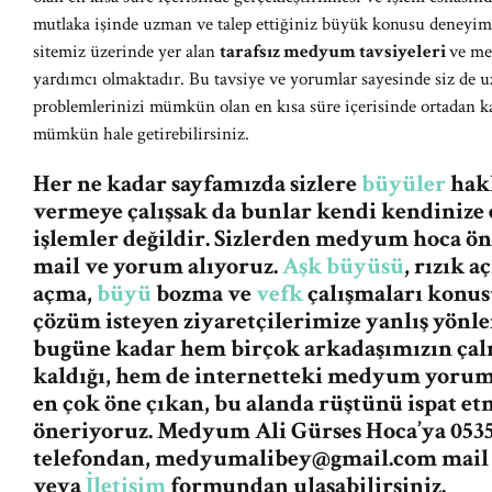
mutlaka işinde uzman ve talep ettiğiniz büyük konusu deneyiml
sitemiz üzerinde yer alan
tarafsız medyum tavsiyeleri
ve me
yardımcı olmaktadır. Bu tavsiye ve yorumlar sayesinde siz de u
problemlerinizi mümkün olan en kısa süre içerisinde ortadan k
mümkün hale getirebilirsiniz.
Her ne kadar sayfamızda sizlere
büyüler
hakk
vermeye çalışsak da bunlar kendi kendinize 
işlemler değildir. Sizlerden medyum hoca ö
mail ve yorum alıyoruz.
Aşk büyüsü
, rızık 
açma,
büyü
bozma ve
vefk
çalışmaları konus
çözüm isteyen ziyaretçilerimize yanlış yön
bugüne kadar hem birçok arkadaşımızın ça
kaldığı, hem de internetteki medyum yorum v
en çok öne çıkan, bu alanda rüştünü ispat e
öneriyoruz. Medyum Ali Gürses Hoca’ya 0535
telefondan,
medyumalibey@gmail.com
mail
veya
İletişim
formundan ulaşabilirsiniz.