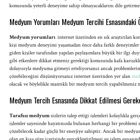
konusunda yeterli deneyime sahip olmayacaklarını dile getirme
Medyum Yorumları Medyum Tercihi Esnasındaki
Medyum
yorumları
internet üzerinden en sık araştırılan kon
kişi medyum deneyimi yaşamadan önce daha farklı deneyimle
giden kişiler tarafından yapılan paylaşımlara büyük bir ilgi du
gibi etkenlere dikkat etmeniz gerektiği konusunda kafa karışıklı
dolayısıyla medyuma gitmeyi erteliyorsanız ancak problemleri
çözebileceğini düşünüyorsanız internet üzerinden yer alan
med
olacak ve böylelikle mantıklı bir medyum tercih yapabilmeniz 
Medyum Tercih Esnasında Dikkat Edilmesi Gerek
Tarafsız medyum
sizlerin talep ettiği işlemleri kolaylıkla ger
işlemler sayesinde hayatınızda bulunan herhangi bir problemi 
çözebilecek kadar güçlü bir enerjiye sahiptir. Ancak bir medy
olan en kısa süre içerisinde gerçekleştirilmesi ve işlem esnasında