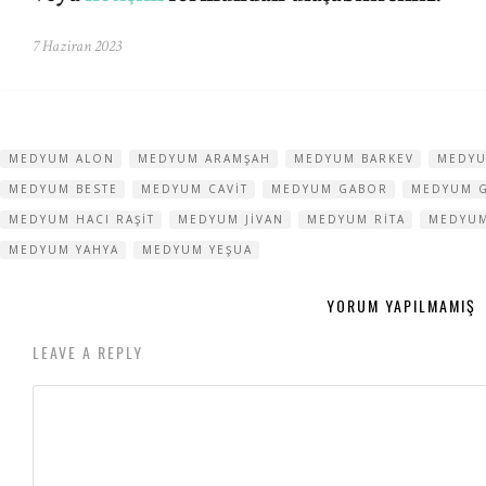
7 Haziran 2023
MEDYUM ALON
MEDYUM ARAMŞAH
MEDYUM BARKEV
MEDYU
MEDYUM BESTE
MEDYUM CAVIT
MEDYUM GABOR
MEDYUM 
MEDYUM HACI RAŞIT
MEDYUM JIVAN
MEDYUM RITA
MEDYUM
MEDYUM YAHYA
MEDYUM YEŞUA
YORUM YAPILMAMIŞ
LEAVE A REPLY