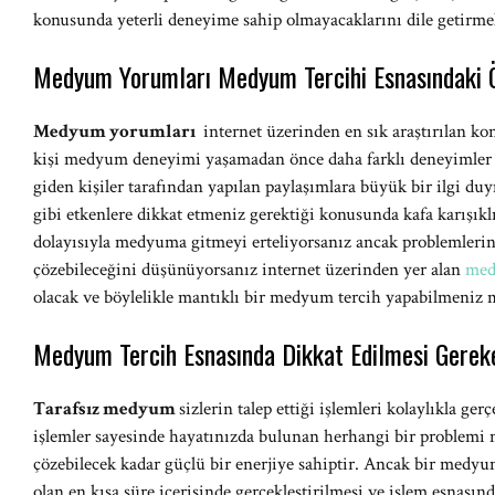
konusunda yeterli deneyime sahip olmayacaklarını dile getirme
Medyum Yorumları Medyum Tercihi Esnasındaki
Medyum
yorumları
internet üzerinden en sık araştırılan kon
kişi medyum deneyimi yaşamadan önce daha farklı deneyimle
giden kişiler tarafından yapılan paylaşımlara büyük bir ilgi du
gibi etkenlere dikkat etmeniz gerektiği konusunda kafa karışıklı
dolayısıyla medyuma gitmeyi erteliyorsanız ancak problemleri
çözebileceğini düşünüyorsanız internet üzerinden yer alan
med
olacak ve böylelikle mantıklı bir medyum tercih yapabilmeniz 
Medyum Tercih Esnasında Dikkat Edilmesi Gerek
Tarafsız medyum
sizlerin talep ettiği işlemleri kolaylıkla ger
işlemler sayesinde hayatınızda bulunan herhangi bir problemi 
çözebilecek kadar güçlü bir enerjiye sahiptir. Ancak bir medy
olan en kısa süre içerisinde gerçekleştirilmesi ve işlem esnasında