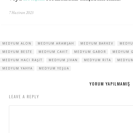
7 Haziran 2023
MEDYUM ALON
MEDYUM ARAMŞAH
MEDYUM BARKEV
MEDYU
MEDYUM BESTE
MEDYUM CAVIT
MEDYUM GABOR
MEDYUM 
MEDYUM HACI RAŞIT
MEDYUM JIVAN
MEDYUM RITA
MEDYUM
MEDYUM YAHYA
MEDYUM YEŞUA
YORUM YAPILMAMIŞ
LEAVE A REPLY