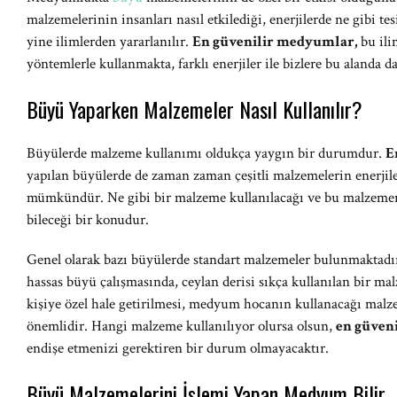
malzemelerinin insanları nasıl etkilediği, enerjilerde ne gibi te
yine ilimlerden yararlanılır.
En güvenilir medyumlar,
bu il
yöntemlerle kullanmakta, farklı enerjiler ile bizlere bu alanda 
Büyü Yaparken Malzemeler Nasıl Kullanılır?
Büyülerde malzeme kullanımı oldukça yaygın bir durumdur.
E
yapılan büyülerde de zaman zaman çeşitli malzemelerin enerjil
mümkündür. Ne gibi bir malzeme kullanılacağı ve bu malzemeni
bileceği bir konudur.
Genel olarak bazı büyülerde standart malzemeler bulunmaktadı
hassas büyü çalışmasında, ceylan derisi sıkça kullanılan bir m
kişiye özel hale getirilmesi, medyum hocanın kullanacağı malze
önemlidir. Hangi malzeme kullanılıyor olursa olsun,
en güven
endişe etmenizi gerektiren bir durum olmayacaktır.
Büyü Malzemelerini İşlemi Yapan Medyum Bilir