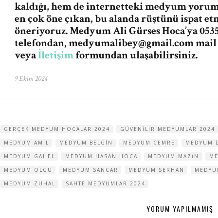
kaldığı, hem de internetteki medyum yorum v
en çok öne çıkan, bu alanda rüştünü ispat e
öneriyoruz. Medyum Ali Gürses Hoca’ya 0535
telefondan,
medyumalibey@gmail.com
mail
veya
İletişim
formundan ulaşabilirsiniz.
9 Ekim 2024
GERÇEK MEDYUM HOCALAR 2024
GÜVENILIR MEDYUMLAR 2024
MEDYUM AMIL
MEDYUM BELGIN
MEDYUM CEMRE
MEDYUM 
MEDYUM GAHEL
MEDYUM HASAN HOCA
MEDYUM MAZIN
ME
MEDYUM OLGU
MEDYUM SANCAR
MEDYUM SERHAN
MEDYU
MEDYUM ZUHAL
SAHTE MEDYUMLAR 2024
YORUM YAPILMAMIŞ