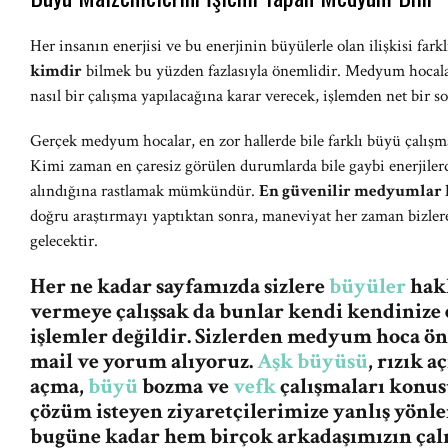
Her insanın enerjisi ve bu enerjinin büyülerle olan ilişkisi farkl
kimdir
bilmek bu yüzden fazlasıyla önemlidir. Medyum hocalar,
nasıl bir çalışma yapılacağına karar verecek, işlemden net bir s
Gerçek medyum hocalar, en zor hallerde bile farklı büyü çalışma
Kimi zaman en çaresiz görülen durumlarda bile gaybi enerjiler
alındığına rastlamak mümkündür.
En güvenilir medyumlar 
doğru araştırmayı yaptıktan sonra, maneviyat her zaman bizler
gelecektir.
Her ne kadar sayfamızda sizlere
büyüler
hakk
vermeye çalışsak da bunlar kendi kendinize 
işlemler değildir. Sizlerden medyum hoca ö
mail ve yorum alıyoruz.
Aşk büyüsü
, rızık 
açma,
büyü
bozma ve
vefk
çalışmaları konus
çözüm isteyen ziyaretçilerimize yanlış yön
bugüne kadar hem birçok arkadaşımızın ça