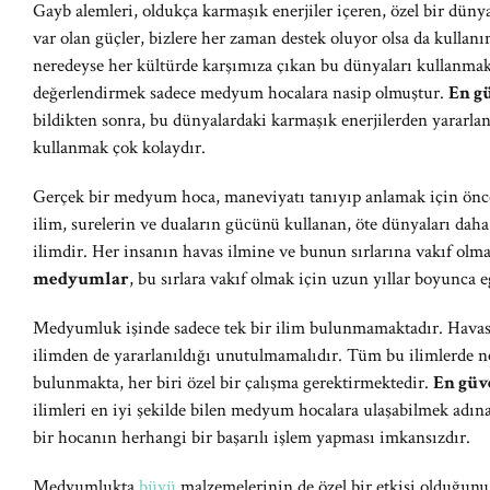
Gayb alemleri, oldukça karmaşık enerjiler içeren, özel bir dün
var olan güçler, bizlere her zaman destek oluyor olsa da kullanı
neredeyse her kültürde karşımıza çıkan bu dünyaları kullanmak,
değerlendirmek sadece medyum hocalara nasip olmuştur.
En g
bildikten sonra, bu dünyalardaki karmaşık enerjilerden yararlan
kullanmak çok kolaydır.
Gerçek bir medyum hoca, maneviyatı tanıyıp anlamak için öncel
ilim, surelerin ve duaların gücünü kullanan, öte dünyaları daha
ilimdir. Her insanın havas ilmine ve bunun sırlarına vakıf olm
medyumlar
, bu sırlara vakıf olmak için uzun yıllar boyunca 
Medyumluk işinde sadece tek bir ilim bulunmamaktadır. Havas il
ilimden de yararlanıldığı unutulmamalıdır. Tüm bu ilimlerde ner
bulunmakta, her biri özel bir çalışma gerektirmektedir.
En güv
ilimleri en iyi şekilde bilen medyum hocalara ulaşabilmek adın
bir hocanın herhangi bir başarılı işlem yapması imkansızdır.
Medyumlukta
büyü
malzemelerinin de özel bir etkisi olduğun