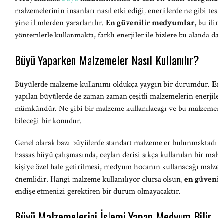
malzemelerinin insanları nasıl etkilediği, enerjilerde ne gibi te
yine ilimlerden yararlanılır.
En güvenilir medyumlar,
bu il
yöntemlerle kullanmakta, farklı enerjiler ile bizlere bu alanda 
Büyü Yaparken Malzemeler Nasıl Kullanılır?
Büyülerde malzeme kullanımı oldukça yaygın bir durumdur.
E
yapılan büyülerde de zaman zaman çeşitli malzemelerin enerjil
mümkündür. Ne gibi bir malzeme kullanılacağı ve bu malzemeni
bileceği bir konudur.
Genel olarak bazı büyülerde standart malzemeler bulunmaktadı
hassas büyü çalışmasında, ceylan derisi sıkça kullanılan bir m
kişiye özel hale getirilmesi, medyum hocanın kullanacağı malze
önemlidir. Hangi malzeme kullanılıyor olursa olsun,
en güven
endişe etmenizi gerektiren bir durum olmayacaktır.
Büyü Malzemelerini İşlemi Yapan Medyum Bilir