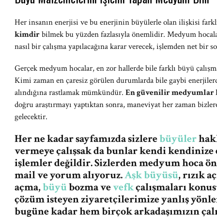
Her insanın enerjisi ve bu enerjinin büyülerle olan ilişkisi farkl
kimdir
bilmek bu yüzden fazlasıyla önemlidir. Medyum hocalar,
nasıl bir çalışma yapılacağına karar verecek, işlemden net bir s
Gerçek medyum hocalar, en zor hallerde bile farklı büyü çalışma
Kimi zaman en çaresiz görülen durumlarda bile gaybi enerjiler
alındığına rastlamak mümkündür.
En güvenilir medyumlar 
doğru araştırmayı yaptıktan sonra, maneviyat her zaman bizler
gelecektir.
Her ne kadar sayfamızda sizlere
büyüler
hakk
vermeye çalışsak da bunlar kendi kendinize 
işlemler değildir. Sizlerden medyum hoca ö
mail ve yorum alıyoruz.
Aşk büyüsü
, rızık 
açma,
büyü
bozma ve
vefk
çalışmaları konus
çözüm isteyen ziyaretçilerimize yanlış yön
bugüne kadar hem birçok arkadaşımızın ça