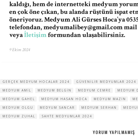
kaldığı, hem de internetteki medyum yorum v
en çok öne çıkan, bu alanda rüştünü ispat e
öneriyoruz. Medyum Ali Gürses Hoca’ya 0535
telefondan,
medyumalibey@gmail.com
mail
veya
İletişim
formundan ulaşabilirsiniz.
9 Ekim 2024
GERÇEK MEDYUM HOCALAR 2024
GÜVENILIR MEDYUMLAR 2024
MEDYUM AMIL
MEDYUM BELGIN
MEDYUM CEMRE
MEDYUM 
MEDYUM GAHEL
MEDYUM HASAN HOCA
MEDYUM MAZIN
ME
MEDYUM OLGU
MEDYUM SANCAR
MEDYUM SERHAN
MEDYU
MEDYUM ZUHAL
SAHTE MEDYUMLAR 2024
YORUM YAPILMAMIŞ