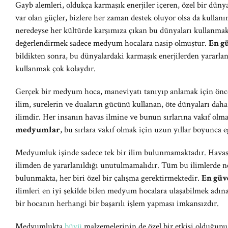
Gayb alemleri, oldukça karmaşık enerjiler içeren, özel bir dün
var olan güçler, bizlere her zaman destek oluyor olsa da kullanı
neredeyse her kültürde karşımıza çıkan bu dünyaları kullanmak,
değerlendirmek sadece medyum hocalara nasip olmuştur.
En g
bildikten sonra, bu dünyalardaki karmaşık enerjilerden yararlan
kullanmak çok kolaydır.
Gerçek bir medyum hoca, maneviyatı tanıyıp anlamak için öncel
ilim, surelerin ve duaların gücünü kullanan, öte dünyaları daha
ilimdir. Her insanın havas ilmine ve bunun sırlarına vakıf olm
medyumlar
, bu sırlara vakıf olmak için uzun yıllar boyunca 
Medyumluk işinde sadece tek bir ilim bulunmamaktadır. Havas il
ilimden de yararlanıldığı unutulmamalıdır. Tüm bu ilimlerde ner
bulunmakta, her biri özel bir çalışma gerektirmektedir.
En güv
ilimleri en iyi şekilde bilen medyum hocalara ulaşabilmek adın
bir hocanın herhangi bir başarılı işlem yapması imkansızdır.
Medyumlukta
büyü
malzemelerinin de özel bir etkisi olduğun