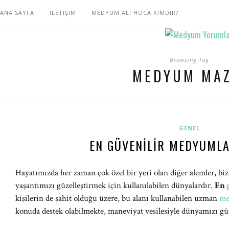
ANA SAYFA
İLETİŞİM
MEDYUM ALİ HOCA KİMDİR?
Browsing Tag
MEDYUM MA
GENEL
EN GÜVENILIR MEDYUML
Hayatımızda her zaman çok özel bir yeri olan diğer alemler, biz
yaşantımızı güzelleştirmek için kullanılabilen dünyalardır.
En
kişilerin de şahit olduğu üzere, bu alanı kullanabilen uzman
me
konuda destek olabilmekte, maneviyat vesilesiyle dünyamızı güz