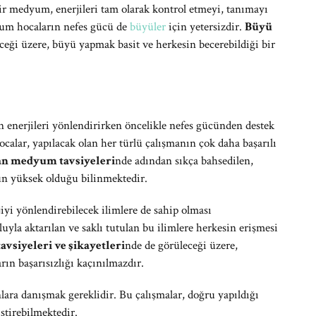
 medyum, enerjileri tam olarak kontrol etmeyi, tanımayı
yum hocaların nefes gücü de
büyüler
için yetersizdir.
Büyü
ceği üzere, büyü yapmak basit ve herkesin becerebildiği bir
enerjileri yönlendirirken öncelikle nefes gücünden destek
alar, yapılacak olan her türlü çalışmanın çok daha başarılı
n medyum tavsiyeleri
nde adından sıkça bahsedilen,
n yüksek olduğu bilinmektedir.
yi yönlendirebilecek ilimlere de sahip olması
yla aktarılan ve saklı tutulan bu ilimlere herkesin erişmesi
siyeleri ve şikayetleri
nde de görüleceği üzere,
rın başarısızlığı kaçınılmazdır.
ara danışmak gereklidir. Bu çalışmalar, doğru yapıldığı
ştirebilmektedir.