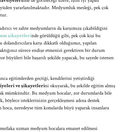
tavsiyeleri
nde de görüleceği üzere, işini iyi yapan
üyüden yararlanılmaktadır. Medyumluk mesleği, pek çok
tur.
dırıcı ve sahte medyumların da karşımıza çıkabildiğini
m şikayetleri
nde görüldüğü gibi, pek çok kişi bu
 dolandırıcılara karşı dikkatli olduğunuz, yapılan
raktığınız sürece endişe etmenizi gerektiren bir durum
r büyüleri bile başarılı şekilde yapacak, bu sayede istenen
a eğitimlerden geçtiği, kendilerini yetiştirdiği
eleri ve şikayetleri
ni okuyarak, bu şekilde eğitim almış
mak mümkündür. Bu medyum hocalar, zor durumlarda bile
k, böylece isteklerinizin gerçekleşmesi adına destek
m hoca, neredeyse tüm konularda büyü yaparak insanlara
in mutlaka uzman medyum hocalara emanet edilmesi