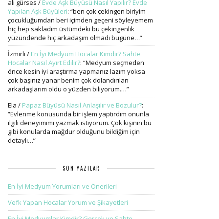
ali gürses
/
Evde Aşk Büyüsü Nasıl Yapılır? Evde
Yapılan Aşk Büyüleri
: “
ben çok çekingen biriyim
çocukluğumdan beri içimden geçeni söyleyemem
hiç hep sakladım üstümdeki bu çekingenlik
yüzündende hiç arkadaşım olmadı bugüne…
”
İzmirli
/
En İyi Medyum Hocalar Kimdir? Sahte
Hocalar Nasıl Ayırt Edilir?
: “
Medyum seçmeden
önce kesin iyi araştırma yapmanız lazım yoksa
çok başınız yanar benim çok dolandırılan
arkadaşlarım oldu o yüzden biliyorum.…
”
Ela
/
Papaz Büyüsü Nasıl Anlaşılır ve Bozulur?
:
“
Evlenme konusunda bir işlem yaptırdım onunla
ilgili deneyimimi yazmak istiyorum. Çok kişinin bu
gibi konularda mağdur olduğunu bildiğim için
detaylı…
”
SON YAZILAR
En İyi Medyum Yorumları ve Önerileri
Vefk Yapan Hocalar Yorum ve Şikayetleri
En İyi Medyumlar Kimdir? Gerçek ve Sahte