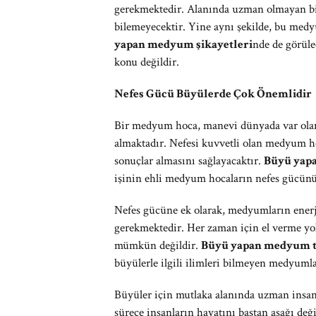
gerekmektedir. Alanında uzman olmayan bir
bilemeyecektir. Yine aynı şekilde, bu med
yapan medyum şikayetleri
nde de görüle
konu değildir.
Nefes Gücü Büyülerde Çok Önemlidir
Bir medyum hoca, manevi dünyada var olan 
almaktadır. Nefesi kuvvetli olan medyum hoc
sonuçlar almasını sağlayacaktır.
Büyü yapa
işinin ehli medyum hocaların nefes gücünü
Nefes gücüne ek olarak, medyumların enerji
gerekmektedir. Her zaman için el verme yolu
mümkün değildir.
Büyü yapan medyum tav
büyülerle ilgili ilimleri bilmeyen medyumla
Büyüler için mutlaka alanında uzman insanl
sürece insanların hayatını baştan aşağı deği