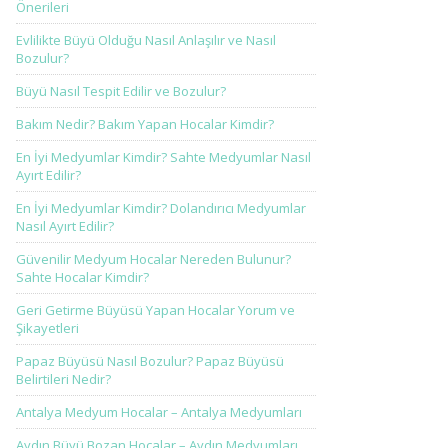
Önerileri
Evlilikte Büyü Olduğu Nasıl Anlaşılır ve Nasıl
Bozulur?
Büyü Nasıl Tespit Edilir ve Bozulur?
Bakım Nedir? Bakım Yapan Hocalar Kimdir?
En İyi Medyumlar Kimdir? Sahte Medyumlar Nasıl
Ayırt Edilir?
En İyi Medyumlar Kimdir? Dolandırıcı Medyumlar
Nasıl Ayırt Edilir?
Güvenilir Medyum Hocalar Nereden Bulunur?
Sahte Hocalar Kimdir?
Geri Getirme Büyüsü Yapan Hocalar Yorum ve
Şikayetleri
Papaz Büyüsü Nasıl Bozulur? Papaz Büyüsü
Belirtileri Nedir?
Antalya Medyum Hocalar – Antalya Medyumları
Aydın Büyü Bozan Hocalar – Aydın Medyumları