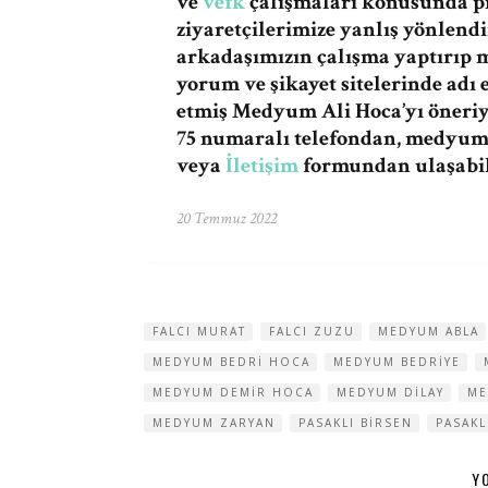
ve
vefk
çalışmaları konusunda pr
ziyaretçilerimize yanlış yönlen
arkadaşımızın çalışma yaptırıp
yorum ve şikayet sitelerinde adı 
etmiş Medyum Ali Hoca’yı öneriy
75 numaralı telefondan,
medyuma
veya
İletişim
formundan ulaşabili
20 Temmuz 2022
FALCI MURAT
FALCI ZUZU
MEDYUM ABLA
MEDYUM BEDRI HOCA
MEDYUM BEDRIYE
MEDYUM DEMIR HOCA
MEDYUM DILAY
ME
MEDYUM ZARYAN
PASAKLI BIRSEN
PASAKL
Y