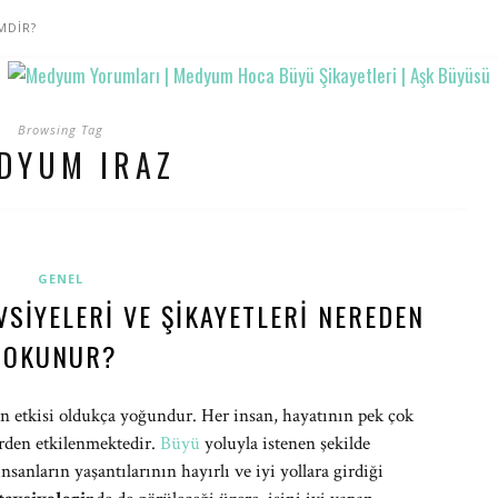
MDİR?
Browsing Tag
DYUM IRAZ
GENEL
SIYELERI VE ŞIKAYETLERI NEREDEN
OKUNUR?
in etkisi oldukça yoğundur. Her insan, hayatının pek çok
rden etkilenmektedir.
Büyü
yoluyla istenen şekilde
nsanların yaşantılarının hayırlı ve iyi yollara girdiği