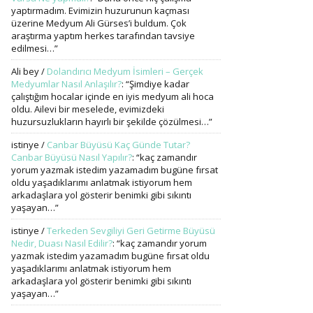
yaptırmadım. Evimizin huzurunun kaçması
üzerine Medyum Ali Gürses’i buldum. Çok
araştırma yaptım herkes tarafından tavsiye
edilmesi…
”
Ali bey
/
Dolandırıcı Medyum İsimleri – Gerçek
Medyumlar Nasıl Anlaşılır?
: “
Şimdiye kadar
çalıştığım hocalar içinde en iyis medyum ali hoca
oldu. Ailevi bir meselede, evimizdeki
huzursuzlukların hayırlı bir şekilde çözülmesi…
”
istinye
/
Canbar Büyüsü Kaç Günde Tutar?
Canbar Büyüsü Nasıl Yapılır?
: “
kaç zamandır
yorum yazmak istedim yazamadım bugüne fırsat
oldu yaşadıklarımı anlatmak istiyorum hem
arkadaşlara yol gösterir benimki gibi sıkıntı
yaşayan…
”
istinye
/
Terkeden Sevgiliyi Geri Getirme Büyüsü
Nedir, Duası Nasıl Edilir?
: “
kaç zamandır yorum
yazmak istedim yazamadım bugüne fırsat oldu
yaşadıklarımı anlatmak istiyorum hem
arkadaşlara yol gösterir benimki gibi sıkıntı
yaşayan…
”