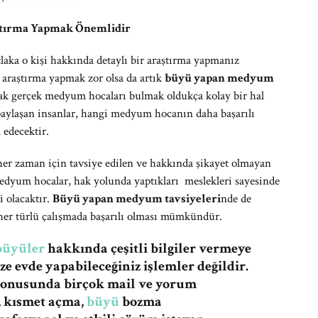
aştırma Yapmak Önemlidir
a o kişi hakkında detaylı bir araştırma yapmanız
 araştırma yapmak zor olsa da artık
büyü yapan medyum
ak gerçek medyum hocaları bulmak oldukça kolay bir hal
 paylaşan insanlar, hangi medyum hocanın daha başarılı
edecektir.
her zaman için tavsiye edilen ve hakkında şikayet olmayan
dyum hocalar, hak yolunda yaptıkları meslekleri sayesinde
i olacaktır.
Büyü yapan medyum tavsiyeleri
nde de
her türlü çalışmada başarılı olması mümkündür.
büyüler
hakkında çeşitli bilgiler vermeye
e evde yapabileceğiniz işlemler değildir.
konusunda birçok mail ve yorum
a, kısmet açma,
büyü
bozma