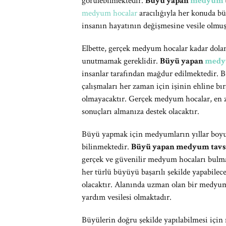
görülebilmektedir.
Büyü yapan
medyum
medyum hocalar
aracılığıyla her konuda b
insanın hayatının değişmesine vesile olmuş
Elbette, gerçek medyum hocalar kadar dolan
unutmamak gereklidir.
Büyü yapan
medyu
insanlar tarafından mağdur edilmektedir. Bu
çalışmaları her zaman için işinin ehline bı
olmayacaktır. Gerçek medyum hocalar, en zo
sonuçları almanıza destek olacaktır.
Büyü yapmak için medyumların yıllar boyunc
bilinmektedir.
Büyü yapan medyum tavsiy
gerçek ve güvenilir medyum hocaları bul
her türlü büyüyü başarılı şekilde yapabilece
olacaktır. Alanında uzman olan bir medyu
yardım vesilesi olmaktadır.
Büyülerin doğru şekilde yapılabilmesi iç