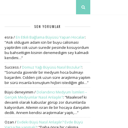
SON YORUMLAR
esra
/
En Etkili Bağlama Büyüsü Yapan Hocalar
:
“
Asik oldugum adam icin bir buyu calismasi
yaptirdim cok uzun suredir pesinde kosuyordum
bu bahsettigim kisinin denemedigim sey kalmadi
kendimi…
”
Success
/
Domuz Yağı Büyüsü Nasıl Bozulur?
:
“
Sonunda güvenilir bir medyum hoca bulmayı
başardım. Cidden çok uzun süre araştırma yaptım
bir sürü insanla konuştum hiçbiri istediğim gibi…
”
Büyü deneyimim
/
Dolandırıcı Medyum İsimleri –
Gerçek Medyumlar Nasıl Anlaşılır?
: “
Maalesef ki
devamlı olarak kabuslar görüp zor durumlarda
kalıyordum. Ailemin ısrarı ile bir hocaya danışalım
dedik. Annem kendisi araştırmalar yaptı,…
”
Ozan
/
Evdeki Büyü Nasıl Anlaşılır? Evde Büyü
Varsa Ne yapmalı?
: “
Daha önce hiç çalışma