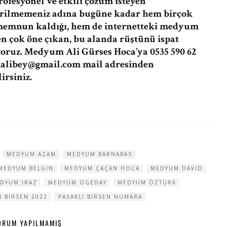
ofesyonel ve etkili çözüm isteyen
dirilmemeniz adına bugüne kadar hem birçok
 memnun kaldığı, hem de internetteki medyum
en çok öne çıkan, bu alanda rüştünü ispat
oruz. Medyum Ali Gürses Hoca’ya 0535 590 62
libey@gmail.com
mail adresinden
rsiniz.
MEDYUM AZAM
MEDYUM BARNABAS
MEDYUM BELGIN
MEDYUM ÇAÇAN HOCA
MEDYUM DAVID
DYUM IRAZ
MEDYUM OGEDAY
MEDYUM ÖZTÜRK
I BIRSEN 2022
PASAKLI BIRSEN NUMARA
ORUM YAPILMAMIŞ