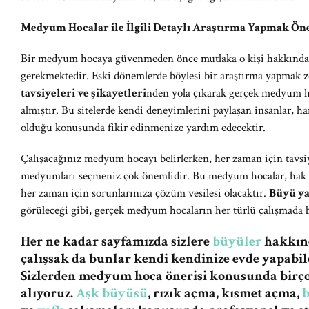
Medyum Hocalar ile İlgili Detaylı Araştırma Yapmak Ön
Bir medyum hocaya güvenmeden önce mutlaka o kişi hakkında d
gerekmektedir. Eski dönemlerde böylesi bir araştırma yapmak zo
tavsiyeleri ve şikayetleri
nden yola çıkarak gerçek medyum ho
almıştır. Bu sitelerde kendi deneyimlerini paylaşan insanlar, 
olduğu konusunda fikir edinmenize yardım edecektir.
Çalışacağınız medyum hocayı belirlerken, her zaman için tavsi
medyumları seçmeniz çok önemlidir. Bu medyum hocalar, hak y
her zaman için sorunlarınıza çözüm vesilesi olacaktır.
Büyü ya
görüleceği gibi, gerçek medyum hocaların her türlü çalışmada
Her ne kadar sayfamızda sizlere
büyüler
hakkınd
çalışsak da bunlar kendi kendinize evde yapabile
Sizlerden medyum hoca önerisi konusunda birç
alıyoruz.
Aşk büyüsü
, rızık açma, kısmet açma,