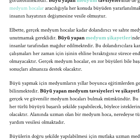
görülebilmektedir.
Büyü yapan
medyum
tavsiyeleri
nde de g
medyum hocalar
aracılığıyla her konuda büyüden yararlanılma
insanın hayatının değişmesine vesile olmuştur.
Elbette, gerçek medyum hocalar kadar dolandırıcı ve sahte med
unutmamak gereklidir.
Büyü yapan
medyum şikayetleri
nde
insanlar tarafından mağdur edilmektedir. Bu dolandırıcılara kar
çalışmaları her zaman için işinin ehline bıraktığınız sürece en
olmayacaktır. Gerçek medyum hocalar, en zor büyüleri bile başa
sonuçları almanıza destek olacaktır.
Büyü yapmak için medyumların yıllar boyunca eğitimlerden geçt
bilinmektedir.
Büyü yapan medyum tavsiyeleri ve şikayetl
gerçek ve güvenilir medyum hocaları bulmak mümkündür. Bu 
her türlü büyüyü başarılı şekilde yapabilecek, böylece istekleri
olacaktır. Alanında uzman olan bir medyum hoca, neredeyse t
yardım vesilesi olmaktadır.
Büyülerin doğru şekilde yapılabilmesi için mutlaka uzman me