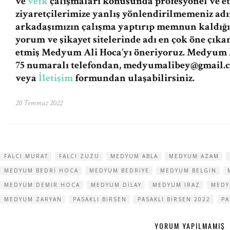
ve
vefk
çalışmaları konusunda profesyonel ve et
ziyaretçilerimize yanlış yönlendirilmemeniz a
arkadaşımızın çalışma yaptırıp memnun kaldığı
yorum ve şikayet sitelerinde adı en çok öne çıka
etmiş Medyum Ali Hoca’yı öneriyoruz. Medyum A
75 numaralı telefondan,
medyumalibey@gmail.
veya
İletişim
formundan ulaşabilirsiniz.
20 Temmuz 2022
FALCI MURAT
FALCI ZUZU
MEDYUM ABLA
MEDYUM AZAM
MEDYUM BEDRI HOCA
MEDYUM BEDRIYE
MEDYUM BELGIN
MEDYUM DEMIR HOCA
MEDYUM DILAY
MEDYUM IRAZ
MEDY
MEDYUM ZARYAN
PASAKLI BIRSEN
PASAKLI BIRSEN 2022
PA
YORUM YAPILMAMIŞ