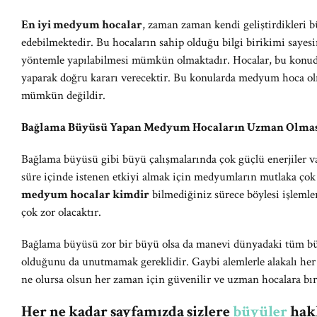
En iyi medyum hocalar
, zaman zaman kendi geliştirdikleri 
edebilmektedir. Bu hocaların sahip olduğu bilgi birikimi sayes
yöntemle yapılabilmesi mümkün olmaktadır. Hocalar, bu konuda
yaparak doğru kararı verecektir. Bu konularda medyum hoca 
mümkün değildir.
Bağlama Büyüsü Yapan Medyum Hocaların Uzman Olması
Bağlama büyüsü gibi büyü çalışmalarında çok güçlü enerjiler va
süre içinde istenen etkiyi almak için medyumların mutlaka çok
medyum hocalar kimdir
bilmediğiniz sürece böylesi işlemle
çok zor olacaktır.
Bağlama büyüsü zor bir büyü olsa da manevi dünyadaki tüm büy
olduğunu da unutmamak gereklidir. Gaybi alemlerle alakalı her
ne olursa olsun her zaman için güvenilir ve uzman hocalara bı
Her ne kadar sayfamızda sizlere
büyüler
hakk