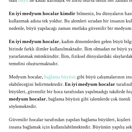
olan
büyü
ne kadar karmaşık ve zorlu olursa olsun her zaman baş
En iyi medyum hocalar kimdir
bilmeniz, bu dünyaların hassa
kullanmak adına tek yoldur. Bu alemleri sıradan bir insanın ku
nedenle, büyü yapılacağı zaman mutlaka güvenilir bir medyum 
En iyi medyum hocalar
, kadim dönemlerden gelen büyü bilgil
birinde farklı ilimler kullanılmaktadır. İlim olmadan ne büyü 
yararlanmak mümkündür. İlim, fiziksel dünyalardaki olaylardaki
temelini oluşturmaktadır.
Medyum hocalar,
bağlama büyüsü
gibi büyü çalışmalarının insa
olabileceğini belirtmektedir.
En iyi medyum hocalar
tarafınd
büyüleri, güvenilir bir hoca tarafından yapılmadığı takdirde h
medyum hocalar
, bağlama büyüsü gibi işlemlerde çok özenli
söylemektedir.
Güvenilir hocalar tarafından yapılan bağlama büyüleri, kişileri
insana bağlamak için kullanılabilmektedir. Büyünün yapılış ş