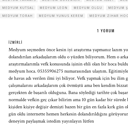
MEDYUM KUTSAL
MEDYUM LEON
MEDYUM OLGU
MEDYUM Ş
MEDYUM TORAH
MEDYUM YUNUS KEREM
MEDYUM ZIHAR HO
1 YORUM
İZMIRLI
Medyum seçmeden önce kesin iyi araştırma yapmanız lazım yo
dolandırılan arkadaşlarım oldu o yüzden biliyorum. Hem o arka
araştırmalarımla vefk konusunda işinin ehli olan bir hoca bul
medyum hoca. 05355906275 numarasından ulaştım. Eğitimiyle a
de havas adı verilen ilmi iyi biliyor. Vefk yapmak için bu ilim
çalışmalarını arkadaşlarım çok övmüştü ama ben kendim bizzat
gerçekten de başarılı olduğuna. Bana söylediği tarihte çok başarıl
normalde vefkin geç çıkar bilirim ama 10 gün kadar bir sürede
kişiden kişiye değişir demişti bazen bir gün en fazla kırk gün
gün oldu internette hemen herkesin dolandırıldığını görüyoru
deneyim paylaşmak istedim yayınlayın lütfen