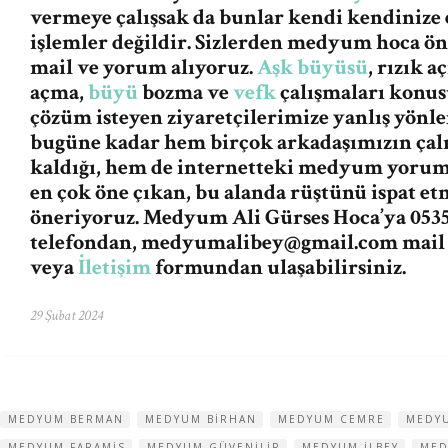
vermeye çalışsak da bunlar kendi kendinize 
işlemler değildir. Sizlerden medyum hoca ö
mail ve yorum alıyoruz.
Aşk büyüsü
, rızık 
açma,
büyü
bozma ve
vefk
çalışmaları konus
çözüm isteyen ziyaretçilerimize yanlış yön
bugüne kadar hem birçok arkadaşımızın ça
kaldığı, hem de internetteki medyum yorum v
en çok öne çıkan, bu alanda rüştünü ispat e
öneriyoruz. Medyum Ali Gürses Hoca’ya 0535
telefondan,
medyumalibey@gmail.com
mail
veya
İletişim
formundan ulaşabilirsiniz.
29 Şubat 2024
MEDYUM BERMAN
MEDYUM BIRHAN
MEDYUM CEMRE
MEDYU
MEDYUM FARAMIS
MEDYUM GÜVENILIR
MEDYUM ILBEY
MED