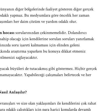
dünyanın diğer bölgelerinde faaliyet gösteren diğer gerçek
 odaklı yapmaz. Bu medyumlara göre öncelik her zaman
aşımları her daim çözüm ve yardım odaklı olur.
m hocası
sorularınızdan çekinmemelidir. Dolandırıcı
ahip olacağı için kendilerine sorulan soruları yanıtlamak
nızda soru işareti kalmaması için elinden geleni
kkında araştırma yaparken bu konuya dikkat etmeniz
bilmenizi sağlayacaktır.
yacak büyüleri de tutacakmış gibi göstermez. Hiçbir gerçek
amayacaktır. Yapabileceği çalışmaları belirtecek ve her
asıl Anlaşılır?
ranışları ve size olan yaklaşımları ile kendilerini çok rahat
ara odaklı çalıştıkları için para harici konularda devamlı