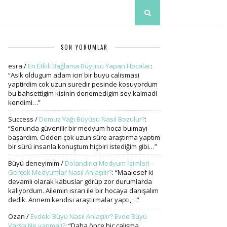
SON YORUMLAR
esra
/
En Etkili Bağlama Büyüsü Yapan Hocalar
:
“
Asik oldugum adam icin bir buyu calismasi
yaptirdim cok uzun suredir pesinde kosuyordum
bu bahsettigim kisinin denemedigim sey kalmadi
kendimi…
”
Success
/
Domuz Yağı Büyüsü Nasıl Bozulur?
:
“
Sonunda güvenilir bir medyum hoca bulmayı
başardım. Cidden çok uzun süre araştırma yaptım
bir sürü insanla konuştum hiçbiri istediğim gibi…
”
Büyü deneyimim
/
Dolandırıcı Medyum İsimleri –
Gerçek Medyumlar Nasıl Anlaşılır?
: “
Maalesef ki
devamlı olarak kabuslar görüp zor durumlarda
kalıyordum. Ailemin ısrarı ile bir hocaya danışalım
dedik. Annem kendisi araştırmalar yaptı,…
”
Ozan
/
Evdeki Büyü Nasıl Anlaşılır? Evde Büyü
Varsa Ne yapmalı?
: “
Daha önce hiç çalışma