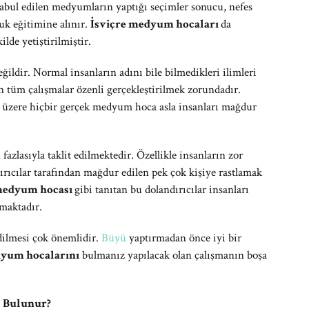
k kabul edilen medyumların yaptığı seçimler sonucu, nefes
uk eğitimine alınır.
İsviçre medyum hocaları
da
lde yetiştirilmiştir.
ildir. Normal insanların adını bile bilmedikleri ilimleri
n tüm çalışmalar özenli gerçekleştirilmek zorundadır.
 üzere hiçbir gerçek medyum hoca asla insanları mağdur
zlasıyla taklit edilmektedir. Özellikle insanların zor
ıcılar tarafından mağdur edilen pek çok kişiye rastlamak
 medyum hocası
gibi tanıtan bu dolandırıcılar insanları
maktadır.
dilmesi çok önemlidir.
Büyü
yaptırmadan önce iyi bir
dyum hocalarını
bulmanız yapılacak olan çalışmanın boşa
l Bulunur?