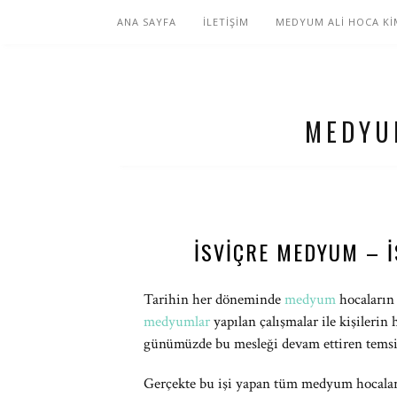
ANA SAYFA
İLETİŞİM
MEDYUM ALİ HOCA Kİ
MEDYU
İSVIÇRE MEDYUM – 
Tarihin her döneminde
medyum
hocaların 
medyumlar
yapılan çalışmalar ile kişilerin
günümüzde bu mesleği devam ettiren temsilc
Gerçekte bu işi yapan tüm medyum hocalar