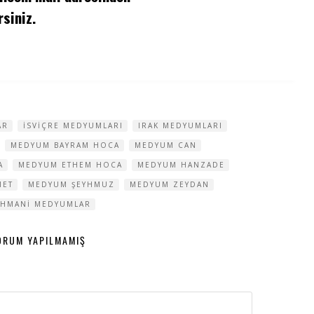
siniz.
AR
ISVIÇRE MEDYUMLARI
IRAK MEDYUMLARI
MEDYUM BAYRAM HOCA
MEDYUM CAN
A
MEDYUM ETHEM HOCA
MEDYUM HANZADE
MET
MEDYUM ŞEYHMUZ
MEDYUM ZEYDAN
AHMANI MEDYUMLAR
ORUM YAPILMAMIŞ