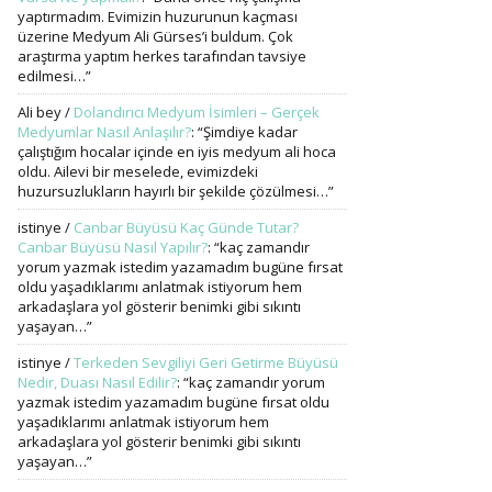
yaptırmadım. Evimizin huzurunun kaçması
üzerine Medyum Ali Gürses’i buldum. Çok
araştırma yaptım herkes tarafından tavsiye
edilmesi…
”
Ali bey
/
Dolandırıcı Medyum İsimleri – Gerçek
Medyumlar Nasıl Anlaşılır?
: “
Şimdiye kadar
çalıştığım hocalar içinde en iyis medyum ali hoca
oldu. Ailevi bir meselede, evimizdeki
huzursuzlukların hayırlı bir şekilde çözülmesi…
”
istinye
/
Canbar Büyüsü Kaç Günde Tutar?
Canbar Büyüsü Nasıl Yapılır?
: “
kaç zamandır
yorum yazmak istedim yazamadım bugüne fırsat
oldu yaşadıklarımı anlatmak istiyorum hem
arkadaşlara yol gösterir benimki gibi sıkıntı
yaşayan…
”
istinye
/
Terkeden Sevgiliyi Geri Getirme Büyüsü
Nedir, Duası Nasıl Edilir?
: “
kaç zamandır yorum
yazmak istedim yazamadım bugüne fırsat oldu
yaşadıklarımı anlatmak istiyorum hem
arkadaşlara yol gösterir benimki gibi sıkıntı
yaşayan…
”