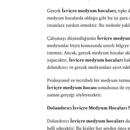
Gerçek
İsviçre medyum hocaları,
tıpkı 
medyum hocalarda olduğu gibi bu işi para
insanlara yardım etmektir. Bu nedenle yakl
Çalışmayı düşündüğünüz
İsviçre medyu
medyumlar büyü konusunda sınırlı bilgiye s
istemez. Ancak, gerçek medyum hocalar aklı
yapacaktır.
İsviçre medyum hocaları
ha
dolandırıcı ve gerçek medyumları ayırt ede
Profesyonel ve tecrübeli bir medyum tutma
İsviçre medyum hocası
umudunuz ile oyn
zaman gerçeği söyleyecektir.
Dolandırıcı İsviçre Medyum Hocaları N
Dolandırıcı
İsviçre medyum hocaları
dav
belli edecektir. Bu kişiler her şeyden önce p