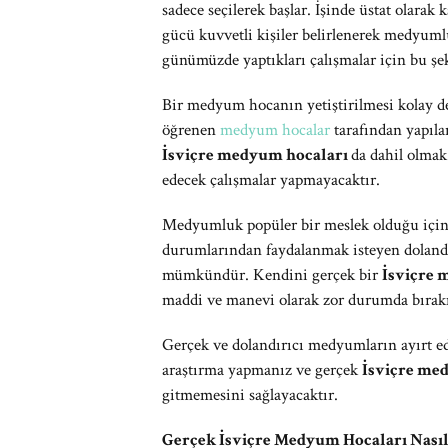
sadece seçilerek başlar. İşinde üstat olara
gücü kuvvetli kişiler belirlenerek medyuml
günümüzde yaptıkları çalışmalar için bu şeki
Bir medyum hocanın yetiştirilmesi kolay değ
öğrenen
medyum hocalar
tarafından yapıla
İsviçre medyum hocaları
da dahil olmak
edecek çalışmalar yapmayacaktır.
Medyumluk popüler bir meslek olduğu için fa
durumlarından faydalanmak isteyen dolandır
mümkündür. Kendini gerçek bir
İsviçre
maddi ve manevi olarak zor durumda bırak
Gerçek ve dolandırıcı medyumların ayırt e
araştırma yapmanız ve gerçek
İsviçre me
gitmemesini sağlayacaktır.
Gerçek İsviçre Medyum Hocaları Nası