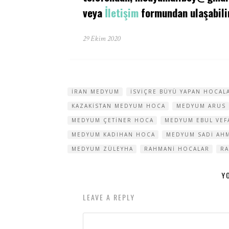
veya
İletişim
formundan ulaşabilir
29 Ekim 2020
IRAN MEDYUM
ISVIÇRE BÜYÜ YAPAN HOCAL
KAZAKISTAN MEDYUM HOCA
MEDYUM ARUS
MEDYUM ÇETINER HOCA
MEDYUM EBUL VEF
MEDYUM KADIHAN HOCA
MEDYUM SADI AH
MEDYUM ZÜLEYHA
RAHMANI HOCALAR
R
Y
LEAVE A REPLY