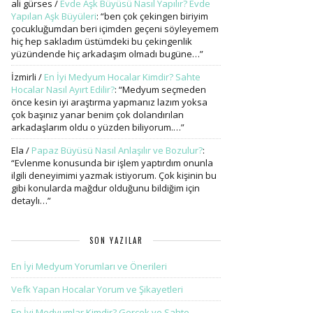
ali gürses
/
Evde Aşk Büyüsü Nasıl Yapılır? Evde
Yapılan Aşk Büyüleri
: “
ben çok çekingen biriyim
çocukluğumdan beri içimden geçeni söyleyemem
hiç hep sakladım üstümdeki bu çekingenlik
yüzündende hiç arkadaşım olmadı bugüne…
”
İzmirli
/
En İyi Medyum Hocalar Kimdir? Sahte
Hocalar Nasıl Ayırt Edilir?
: “
Medyum seçmeden
önce kesin iyi araştırma yapmanız lazım yoksa
çok başınız yanar benim çok dolandırılan
arkadaşlarım oldu o yüzden biliyorum.…
”
Ela
/
Papaz Büyüsü Nasıl Anlaşılır ve Bozulur?
:
“
Evlenme konusunda bir işlem yaptırdım onunla
ilgili deneyimimi yazmak istiyorum. Çok kişinin bu
gibi konularda mağdur olduğunu bildiğim için
detaylı…
”
SON YAZILAR
En İyi Medyum Yorumları ve Önerileri
Vefk Yapan Hocalar Yorum ve Şikayetleri
En İyi Medyumlar Kimdir? Gerçek ve Sahte