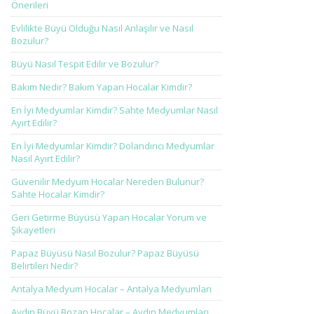
Önerileri
Evlilikte Büyü Olduğu Nasıl Anlaşılır ve Nasıl
Bozulur?
Büyü Nasıl Tespit Edilir ve Bozulur?
Bakım Nedir? Bakım Yapan Hocalar Kimdir?
En İyi Medyumlar Kimdir? Sahte Medyumlar Nasıl
Ayırt Edilir?
En İyi Medyumlar Kimdir? Dolandırıcı Medyumlar
Nasıl Ayırt Edilir?
Güvenilir Medyum Hocalar Nereden Bulunur?
Sahte Hocalar Kimdir?
Geri Getirme Büyüsü Yapan Hocalar Yorum ve
Şikayetleri
Papaz Büyüsü Nasıl Bozulur? Papaz Büyüsü
Belirtileri Nedir?
Antalya Medyum Hocalar – Antalya Medyumları
Aydın Büyü Bozan Hocalar – Aydın Medyumları