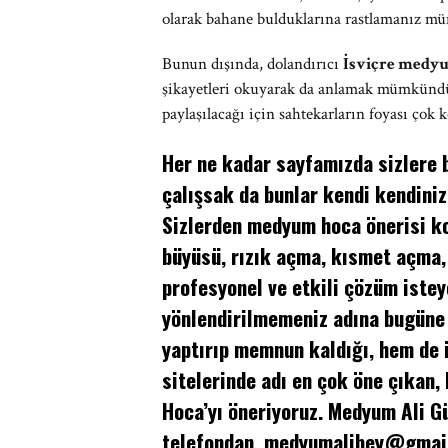
olarak bahane bulduklarına rastlamanız m
Bunun dışında, dolandırıcı
İsviçre medy
şikayetleri okuyarak da anlamak mümkündü
paylaşılacağı için sahtekarların foyası çok 
Her ne kadar sayfamızda sizlere b
çalışsak da bunlar kendi kendiniz
Sizlerden medyum hoca önerisi ko
büyüsü, rızık açma, kısmet açma,
profesyonel ve etkili çözüm istey
yönlendirilmemeniz adına bugüne
yaptırıp memnun kaldığı, hem de
sitelerinde adı en çok öne çıkan,
Hoca’yı öneriyoruz. Medyum Ali 
telefondan,
medyumalibey@gmai