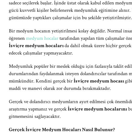
sadece seçilerek başlar. İşinde üstat olarak kabul edilen medyum
gücü kuvvetli kişiler belirlenerek medyumluk eğitimine alınır.
günümüzde yaptıkları çalışmalar için bu şekilde yetiştirilmiştir.
Bir medyum hocanın yetiştirilmesi kolay değildir. Normal insanl
öğrenen
medyum hocalar
tarafından yapılan tüm çalışmalar öze
İsviçre medyum hocaları
da dahil olmak üzere hiçbir gerçe
edecek çalışmalar yapmayacaktır.
Medyumluk popüler bir meslek olduğu için fazlasıyla taklit edil
durumlarından faydalanmak isteyen dolandırıcılar tarafından m
mümkündür. Kendini gerçek bir
İsviçre medyum hocası
gib
maddi ve manevi olarak zor durumda bırakmaktadır.
Gerçek ve dolandırıcı medyumların ayırt edilmesi çok önemlid
araştırma yapmanız ve gerçek
İsviçre medyum hocalarını
bu
gitmemesini sağlayacaktır.
Gerçek İsviçre Medyum Hocaları Nasıl Bulunur?