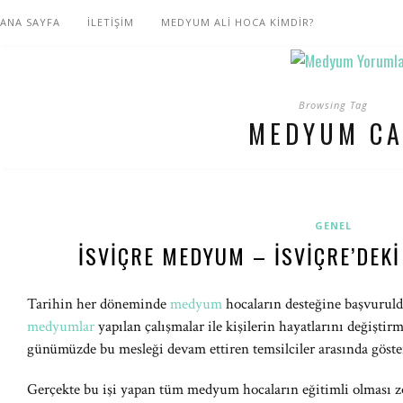
ANA SAYFA
İLETİŞİM
MEDYUM ALİ HOCA KİMDİR?
Browsing Tag
MEDYUM C
GENEL
İSVIÇRE MEDYUM – İSVIÇRE’DEK
Tarihin her döneminde
medyum
hocaların desteğine başvuruld
medyumlar
yapılan çalışmalar ile kişilerin hayatlarını değiştir
günümüzde bu mesleği devam ettiren temsilciler arasında göste
Gerçekte bu işi yapan tüm medyum hocaların eğitimli olması 