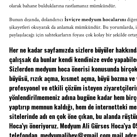
olarak bahane bulduklarına rastlamanız mümkündür.
Bunun dışında, dolandırıcı
İsviçre medyum hocalarını
diğe
şikayetleri okuyarak da anlamak mümkündür. Bu yorumlarda, i
paylaşılacağı için sahtekarların foyası çok kolay bir şekilde ort
Her ne kadar sayfamızda sizlere büyüler hakkında
çalışsak da bunlar kendi kendinize evde yapabilec
Sizlerden medyum hoca önerisi konusunda birçok 
büyüsü, rızık açma, kısmet açma, büyü bozma ve
profesyonel ve etkili çözüm isteyen ziyaretçileri
yönlendirilmemeniz adına bugüne kadar hem birç
yaptırıp memnun kaldığı, hem de internetteki m
sitelerinde adı en çok öne çıkan, bu alanda rüşt
Hoca’yı öneriyoruz. Medyum Ali Gürses Hoca’ya 
telefondan,
medyumalibey@gmail.com
mail adre