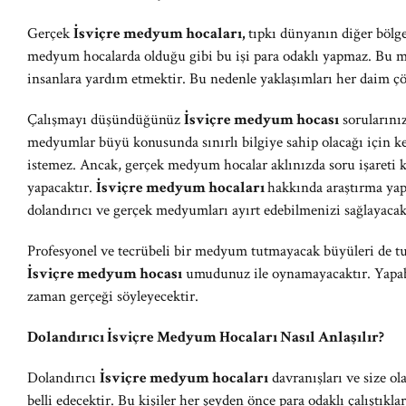
Gerçek
İsviçre medyum hocaları,
tıpkı dünyanın diğer bölge
medyum hocalarda olduğu gibi bu işi para odaklı yapmaz. Bu 
insanlara yardım etmektir. Bu nedenle yaklaşımları her daim ç
Çalışmayı düşündüğünüz
İsviçre medyum hocası
sorularını
medyumlar büyü konusunda sınırlı bilgiye sahip olacağı için ke
istemez. Ancak, gerçek medyum hocalar aklınızda soru işareti 
yapacaktır.
İsviçre medyum hocaları
hakkında araştırma ya
dolandırıcı ve gerçek medyumları ayırt edebilmenizi sağlayacak
Profesyonel ve tecrübeli bir medyum tutmayacak büyüleri de tu
İsviçre medyum hocası
umudunuz ile oynamayacaktır. Yapabil
zaman gerçeği söyleyecektir.
Dolandırıcı İsviçre Medyum Hocaları Nasıl Anlaşılır?
Dolandırıcı
İsviçre medyum hocaları
davranışları ve size ol
belli edecektir. Bu kişiler her şeyden önce para odaklı çalıştıkl