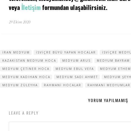
veya
İletişim
formundan ulaşabilirsiniz.
29 Ekim 2020
IRAN MEDYUM
ISVIÇRE BÜYÜ YAPAN HOCALAR
ISVIÇRE MEDY
KAZAKISTAN MEDYUM HOCA
MEDYUM ARUS
MEDYUM BAYRAM
MEDYUM ÇETINER HOCA
MEDYUM EBUL VEFA
MEDYUM ETHEM
MEDYUM KADIHAN HOCA
MEDYUM SADI AHMET
MEDYUM ŞEY
MEDYUM ZÜLEYHA
RAHMANI HOCALAR
RAHMANI MEDYUMLAR
YORUM YAPILMAMIŞ
LEAVE A REPLY