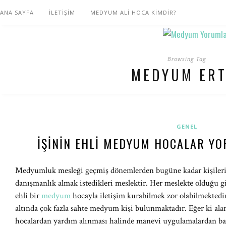
ANA SAYFA
İLETİŞİM
MEDYUM ALİ HOCA KİMDİR?
Browsing Tag
MEDYUM ERT
GENEL
İŞININ EHLI MEDYUM HOCALAR YO
Medyumluk mesleği geçmiş dönemlerden bugüne kadar kişilerin i
danışmanlık almak istedikleri meslektir. Her meslekte olduğu 
ehli bir
medyum
hocayla iletişim kurabilmek zor olabilmekt
altında çok fazla sahte medyum kişi bulunmaktadır. Eğer ki al
hocalardan yardım alınması halinde manevi uygulamalardan ba