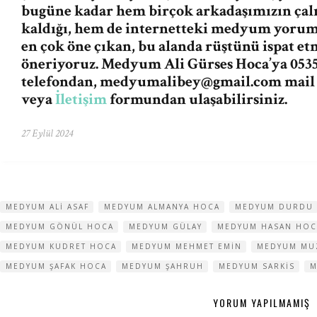
bugüne kadar hem birçok arkadaşımızın ça
kaldığı, hem de internetteki medyum yorum v
en çok öne çıkan, bu alanda rüştünü ispat e
öneriyoruz. Medyum Ali Gürses Hoca’ya 0535
telefondan,
medyumalibey@gmail.com
mail
veya
İletişim
formundan ulaşabilirsiniz.
27 Eylül 2024
MEDYUM ALI ASAF
MEDYUM ALMANYA HOCA
MEDYUM DURDU
MEDYUM GÖNÜL HOCA
MEDYUM GÜLAY
MEDYUM HASAN HOC
MEDYUM KUDRET HOCA
MEDYUM MEHMET EMIN
MEDYUM MU
MEDYUM ŞAFAK HOCA
MEDYUM ŞAHRUH
MEDYUM SARKIS
M
YORUM YAPILMAMIŞ