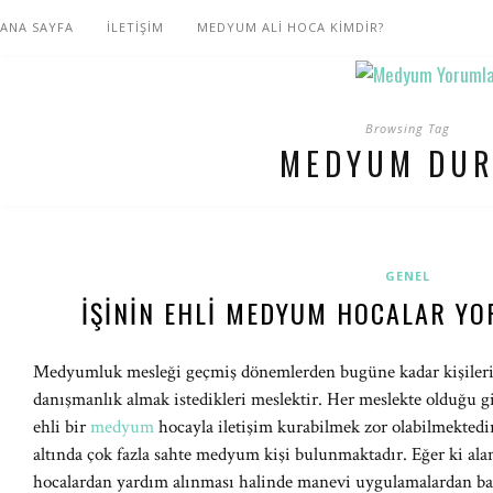
ANA SAYFA
İLETİŞİM
MEDYUM ALİ HOCA KİMDİR?
Browsing Tag
MEDYUM DU
GENEL
İŞININ EHLI MEDYUM HOCALAR YO
Medyumluk mesleği geçmiş dönemlerden bugüne kadar kişilerin i
danışmanlık almak istedikleri meslektir. Her meslekte olduğu 
ehli bir
medyum
hocayla iletişim kurabilmek zor olabilmekt
altında çok fazla sahte medyum kişi bulunmaktadır. Eğer ki al
hocalardan yardım alınması halinde manevi uygulamalardan ba