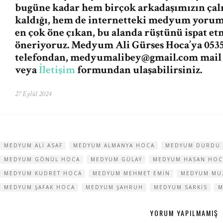
bugüne kadar hem birçok arkadaşımızın ça
kaldığı, hem de internetteki medyum yorum v
en çok öne çıkan, bu alanda rüştünü ispat e
öneriyoruz. Medyum Ali Gürses Hoca’ya 0535
telefondan,
medyumalibey@gmail.com
mail
veya
İletişim
formundan ulaşabilirsiniz.
27 Eylül 2024
MEDYUM ALI ASAF
MEDYUM ALMANYA HOCA
MEDYUM DURDU
MEDYUM GÖNÜL HOCA
MEDYUM GÜLAY
MEDYUM HASAN HOC
MEDYUM KUDRET HOCA
MEDYUM MEHMET EMIN
MEDYUM MU
MEDYUM ŞAFAK HOCA
MEDYUM ŞAHRUH
MEDYUM SARKIS
M
YORUM YAPILMAMIŞ