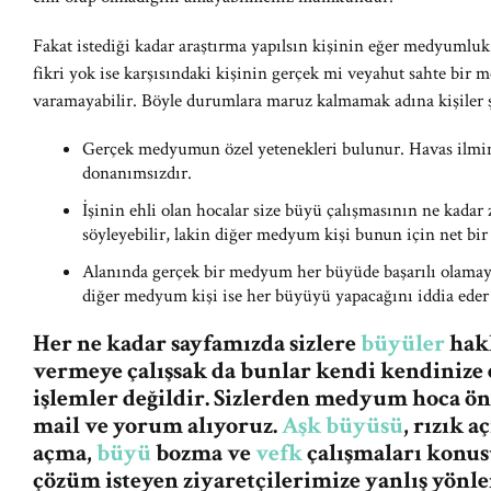
Fakat istediği kadar araştırma yapılsın kişinin eğer medyumlu
fikri yok ise karşısındaki kişinin gerçek mi veyahut sahte bi
varamayabilir. Böyle durumlara maruz kalmamak adına kişiler ş
Gerçek medyumun özel yetenekleri bulunur. Havas ilmi
donanımsızdır.
İşinin ehli olan hocalar size büyü çalışmasının ne kadar
söyleyebilir, lakin diğer medyum kişi bunun için net bir
Alanında gerçek bir medyum her büyüde başarılı olamaya
diğer medyum kişi ise her büyüyü yapacağını iddia eder 
Her ne kadar sayfamızda sizlere
büyüler
hakk
vermeye çalışsak da bunlar kendi kendinize 
işlemler değildir. Sizlerden medyum hoca ö
mail ve yorum alıyoruz.
Aşk büyüsü
, rızık 
açma,
büyü
bozma ve
vefk
çalışmaları konus
çözüm isteyen ziyaretçilerimize yanlış yön