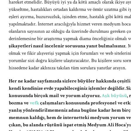
hareket etmelidir. Büyüyü iyi ya da kötü amaçlı olarak ikiye ay
yükseltme, hastalıkları ortadan kaldırma ve ömür uzatma gibi i
eşleri ayırma, huzursuzluk, işinden etme, hastalık gibi kötü mak
yapılmaktadır. İnternet aracılığıyla hizmet veren medyum hoca
olanların sayısının az olduğu da üzerinde durulması gereken ç
derinlemesine bir araştırma yapmak diama önceliğiniz olmalı 
şikayetleri nasıl incelenir sorusuna yanıt bulmalısınız
. 
olmak ve fikir alışverişi yapmak için forumları ve web siteler
yorumlar sizi doğru kişilere ulaştıracaktır. Bu kişilere soru 
hissedene kadar aklınıza takılan tüm sorulara yanıtlar arayın.
Her ne kadar sayfamızda sizlere büyüler hakkında çeşitli
kendi kendinize evde yapabileceğiniz işlemler değildir. 
konusunda birçok mail ve yorum alıyoruz.
Aşk büyüsü
,
bozma ve
vefk
çalışmaları konusunda profesyonel ve etki
yanlış yönlendirilmemeniz adına bugüne kadar hem birç
memnun kaldığı, hem de internetteki medyum yorum ve şi
çıkan, bu alanda rüştünü ispat etmiş Medyum Ali Hoca’y