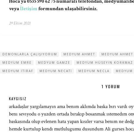
Hoca’ya 0535 590 62 75 numaralı telefondan,
medyumalib
veya
İletişim
formundan ulaşabilirsiniz.
29 Ekim 2021
DEMONLARLA ÇALIŞIYORUM
MEDYUM AHMET
MEDYUM AHMET
MEDYUM EMRE
MEDYUM GAMZE
MEDYUM HÜSEYIN KORKMAZ
MEDYUM ITIRAF
MEDYUM NECATI
MEDYUM NECLA
MEDYUM
1 YORUM
KAYGISIZ
arkadaşlar yargılamayın ama benım aklımda baska bırı vardı 
benı sevıyodu o yuzden ortada bırakıp bosanmak ıstemedım on
baskasında olup evlenen hata yapan kısıler varsa benım ne ded
hemde kurtulup kendı mutlulugumu dusundum Ali gurses hocay