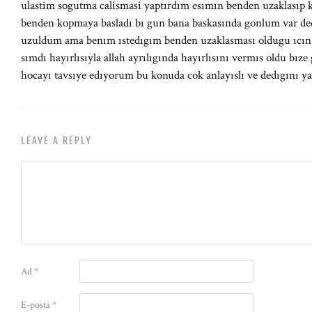
ulastim sogutma calismasi yaptırdım esımın benden uzaklasıp k
benden kopmaya basladı bı gun bana baskasında gonlum var de
uzuldum ama benım ıstedıgım benden uzaklasması oldugu ıcın
sımdı hayırlısıyla allah ayrılıgında hayırlısını vermıs oldu bı
hocayı tavsıye edıyorum bu konuda cok anlayıslı ve dedıgını y
LEAVE A REPLY
Ad
*
E-posta
*