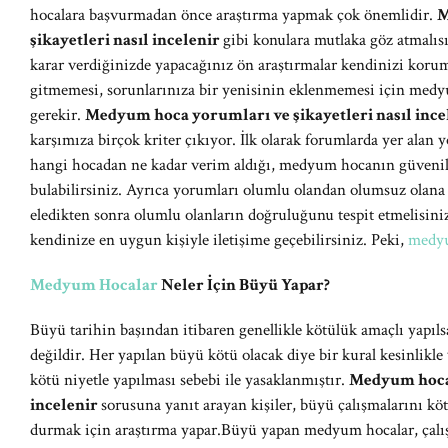
hocalara başvurmadan önce araştırma yapmak çok önemlidir.
M
şikayetleri nasıl incelenir
gibi konulara mutlaka göz atmalı
karar verdiğinizde yapacağınız ön araştırmalar kendinizi koru
gitmemesi, sorunlarınıza bir yenisinin eklenmemesi için med
gerekir.
Medyum hoca yorumları ve şikayetleri nasıl ince
karşımıza birçok kriter çıkıyor. İlk olarak forumlarda yer alan 
hangi hocadan ne kadar verim aldığı, medyum hocanın güvenilir
bulabilirsiniz. Ayrıca yorumları olumlu olandan olumsuz olana 
eledikten sonra olumlu olanların doğruluğunu tespit etmelisi
kendinize en uygun kişiyle iletişime geçebilirsiniz. Peki,
medy
Medyum Hocalar
Neler İçin Büyü Yapar?
Büyü tarihin başından itibaren genellikle kötülük amaçlı yapılsa
değildir. Her yapılan büyü kötü olacak diye bir kural kesinlikle
kötü niyetle yapılması sebebi ile yasaklanmıştır.
Medyum hoca 
incelenir
sorusuna yanıt arayan kişiler, büyü çalışmalarını kö
durmak için araştırma yapar.Büyü yapan medyum hocalar, çalış