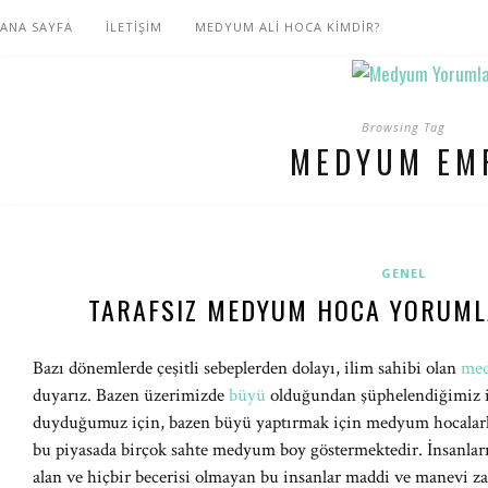
ANA SAYFA
İLETİŞİM
MEDYUM ALİ HOCA KİMDİR?
Browsing Tag
MEDYUM EM
GENEL
TARAFSIZ MEDYUM HOCA YORUMLA
Bazı dönemlerde çeşitli sebeplerden dolayı, ilim sahibi olan
me
duyarız. Bazen üzerimizde
büyü
olduğundan şüphelendiğimiz iç
duyduğumuz için, bazen büyü yaptırmak için medyum hocalarl
bu piyasada birçok sahte medyum boy göstermektedir. İnsanlar
alan ve hiçbir becerisi olmayan bu insanlar maddi ve manevi z