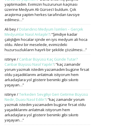
yaptırmadım. Evimizin huzurunun kaçması
üzerine Medyum Ali Gürses’i buldum. Çok
araştırma yaptım herkes tarafından tavsiye
edilmesi…
”
Ali bey
/
Dolandırıcı Medyum İsimleri – Gerçek
Medyumlar Nasıl Anlaşılır?
: “
Şimdiye kadar
çalıştığım hocalar içinde en iyis medyum ali hoca
oldu. Ailevi bir meselede, evimizdeki
huzursuzlukların hayırlı bir şekilde çözülmesi…
”
istinye
/
Canbar Büyüsü Kaç Günde Tutar?
Canbar Büyüsü Nasıl Yapılır?
: “
kaç zamandır
yorum yazmak istedim yazamadım bugüne fırsat
oldu yaşadıklarımı anlatmak istiyorum hem
arkadaşlara yol gösterir benimki gibi sıkıntı
yaşayan…
”
istinye
/
Terkeden Sevgiliyi Geri Getirme Büyüsü
Nedir, Duası Nasıl Edilir?
: “
kaç zamandır yorum
yazmak istedim yazamadım bugüne fırsat oldu
yaşadıklarımı anlatmak istiyorum hem
arkadaşlara yol gösterir benimki gibi sıkıntı
yaşayan…
”