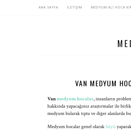
ANA SAYFA
İLETİŞİM
MEDYUM ALİ HOCA Kİ
ME
VAN MEDYUM HOC
Van
medyum hocalar
,
insanların problem
hakkında yapacağınız araştırmalar ile birlikt
medyum bularak tıpta ve diğer alanlarda bu
Medyum hocalar genel olarak
büyü
yaparak