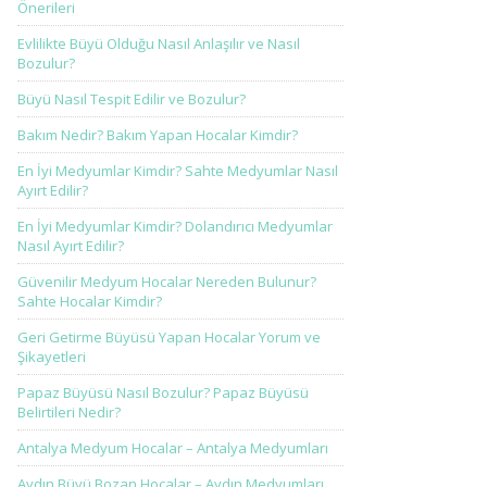
Önerileri
Evlilikte Büyü Olduğu Nasıl Anlaşılır ve Nasıl
Bozulur?
Büyü Nasıl Tespit Edilir ve Bozulur?
Bakım Nedir? Bakım Yapan Hocalar Kimdir?
En İyi Medyumlar Kimdir? Sahte Medyumlar Nasıl
Ayırt Edilir?
En İyi Medyumlar Kimdir? Dolandırıcı Medyumlar
Nasıl Ayırt Edilir?
Güvenilir Medyum Hocalar Nereden Bulunur?
Sahte Hocalar Kimdir?
Geri Getirme Büyüsü Yapan Hocalar Yorum ve
Şikayetleri
Papaz Büyüsü Nasıl Bozulur? Papaz Büyüsü
Belirtileri Nedir?
Antalya Medyum Hocalar – Antalya Medyumları
Aydın Büyü Bozan Hocalar – Aydın Medyumları