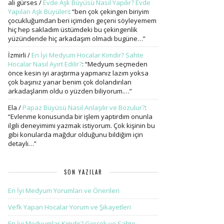
ali gürses
/
Evde Aşk Büyüsü Nasıl Yapılır? Evde
Yapılan Aşk Büyüleri
: “
ben çok çekingen biriyim
çocukluğumdan beri içimden geçeni söyleyemem
hiç hep sakladım üstümdeki bu çekingenlik
yüzündende hiç arkadaşım olmadı bugüne…
”
İzmirli
/
En İyi Medyum Hocalar Kimdir? Sahte
Hocalar Nasıl Ayırt Edilir?
: “
Medyum seçmeden
önce kesin iyi araştırma yapmanız lazım yoksa
çok başınız yanar benim çok dolandırılan
arkadaşlarım oldu o yüzden biliyorum.…
”
Ela
/
Papaz Büyüsü Nasıl Anlaşılır ve Bozulur?
:
“
Evlenme konusunda bir işlem yaptırdım onunla
ilgili deneyimimi yazmak istiyorum. Çok kişinin bu
gibi konularda mağdur olduğunu bildiğim için
detaylı…
”
SON YAZILAR
En İyi Medyum Yorumları ve Önerileri
Vefk Yapan Hocalar Yorum ve Şikayetleri
En İyi Medyumlar Kimdir? Gerçek ve Sahte