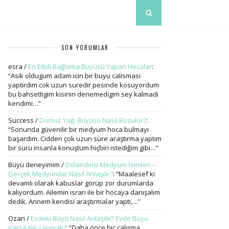
SON YORUMLAR
esra
/
En Etkili Bağlama Büyüsü Yapan Hocalar
:
“
Asik oldugum adam icin bir buyu calismasi
yaptirdim cok uzun suredir pesinde kosuyordum
bu bahsettigim kisinin denemedigim sey kalmadi
kendimi…
”
Success
/
Domuz Yağı Büyüsü Nasıl Bozulur?
:
“
Sonunda güvenilir bir medyum hoca bulmayı
başardım. Cidden çok uzun süre araştırma yaptım
bir sürü insanla konuştum hiçbiri istediğim gibi…
”
Büyü deneyimim
/
Dolandırıcı Medyum İsimleri –
Gerçek Medyumlar Nasıl Anlaşılır?
: “
Maalesef ki
devamlı olarak kabuslar görüp zor durumlarda
kalıyordum. Ailemin ısrarı ile bir hocaya danışalım
dedik. Annem kendisi araştırmalar yaptı,…
”
Ozan
/
Evdeki Büyü Nasıl Anlaşılır? Evde Büyü
Varsa Ne yapmalı?
: “
Daha önce hiç çalışma