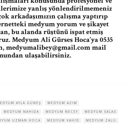
lışmaları konusunda profesyonel ve
çilerimize yanlış yönlendirilmemeniz
ok arkadaşımızın çalışma yaptırıp
ernetteki medyum yorum ve şikayet
kan, bu alanda rüştünü ispat etmiş
ruz. Medyum Ali Gürses Hoca’ya 0535
n,
medyumalibey@gmail.com
mail
undan ulaşabilirsiniz.
EDYUM AYLA GÜNEŞ
MEDYUM AZIM
MEDYUM NAHIDA
MEDYUM NECEF
MEDYUM SALAS
DYUM UZMAN HOCA
MEDYUM VAHID
MEDYUM ZALIL