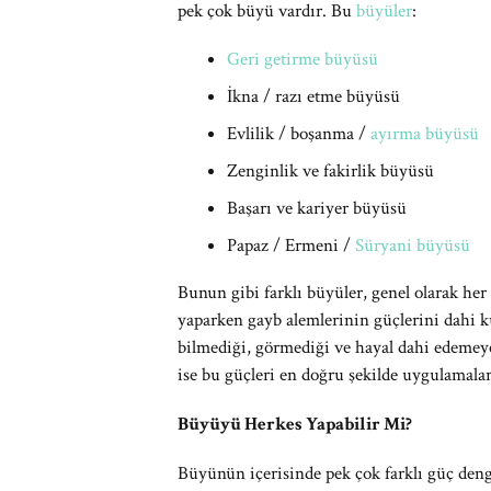
pek çok büyü vardır. Bu
büyüler
:
Geri getirme büyüsü
İkna / razı etme büyüsü
Evlilik / boşanma /
ayırma büyüsü
Zenginlik ve fakirlik büyüsü
Başarı ve kariyer büyüsü
Papaz / Ermeni /
Süryani büyüsü
Bunun gibi farklı büyüler, genel olarak 
yaparken gayb alemlerinin güçlerini dahi ku
bilmediği, görmediği ve hayal dahi edemey
ise bu güçleri en doğru şekilde uygulamalar
Büyüyü Herkes Yapabilir Mi?
Büyünün içerisinde pek çok farklı güç den