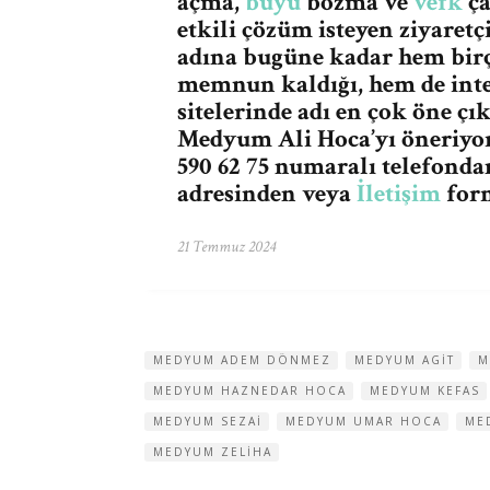
açma,
büyü
bozma ve
vefk
ça
etkili çözüm isteyen ziyaret
adına bugüne kadar hem birç
memnun kaldığı, hem de int
sitelerinde adı en çok öne çı
Medyum Ali Hoca’yı öneriyo
590 62 75 numaralı telefonda
adresinden veya
İletişim
form
21 Temmuz 2024
MEDYUM ADEM DÖNMEZ
MEDYUM AGIT
M
MEDYUM HAZNEDAR HOCA
MEDYUM KEFAS
MEDYUM SEZAI
MEDYUM UMAR HOCA
ME
MEDYUM ZELIHA