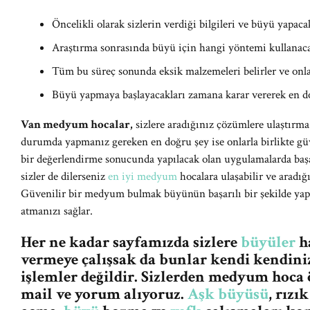
Öncelikli olarak sizlerin verdiği bilgileri ve büyü yapacakl
Araştırma sonrasında büyü için hangi yöntemi kullanacak
Tüm bu süreç sonunda eksik malzemeleri belirler ve onlar
Büyü yapmaya başlayacakları zamana karar vererek en do
Van medyum hocalar,
sizlere aradığınız çözümlere ulaştırma
durumda yapmanız gereken en doğru şey ise onlarla birlikte güve
bir değerlendirme sonucunda yapılacak olan uygulamalarda başa
sizler de dilerseniz
en iyi medyum
hocalara ulaşabilir ve aradığ
Güvenilir bir medyum bulmak büyünün başarılı bir şekilde yap
atmanızı sağlar.
Her ne kadar sayfamızda sizlere
büyüler
ha
vermeye çalışsak da bunlar kendi kendiniz
işlemler değildir. Sizlerden medyum hoca
mail ve yorum alıyoruz.
Aşk büyüsü
, rızı