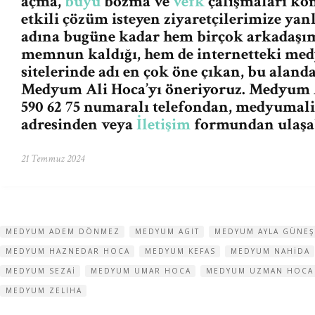
açma,
büyü
bozma ve
vefk
çalışmaları ko
etkili çözüm isteyen ziyaretçilerimize ya
adına bugüne kadar hem birçok arkadaşım
memnun kaldığı, hem de internetteki me
sitelerinde adı en çok öne çıkan, bu aland
Medyum Ali Hoca’yı öneriyoruz. Medyum A
590 62 75 numaralı telefondan,
medyumali
adresinden veya
İletişim
formundan ulaşab
21 Temmuz 2024
MEDYUM ADEM DÖNMEZ
MEDYUM AGIT
MEDYUM AYLA GÜNEŞ
MEDYUM HAZNEDAR HOCA
MEDYUM KEFAS
MEDYUM NAHIDA
MEDYUM SEZAI
MEDYUM UMAR HOCA
MEDYUM UZMAN HOCA
MEDYUM ZELIHA