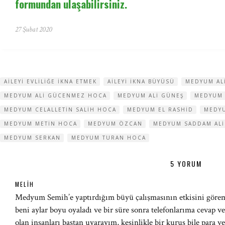
formundan ulaşabilirsiniz.
27 Şubat 2020
AILEYI EVLILIĞE IKNA ETMEK
AILEYI IKNA BÜYÜSÜ
MEDYUM AL
MEDYUM ALI GÜCENMEZ HOCA
MEDYUM ALI GÜNEŞ
MEDYUM 
MEDYUM CELALLETIN SALIH HOCA
MEDYUM EL RASHID
MEDYU
MEDYUM METIN HOCA
MEDYUM ÖZCAN
MEDYUM SADDAM ALI
MEDYUM SERKAN
MEDYUM TURAN HOCA
5 YORUM
MELIH
Medyum Semih’e yaptırdığım büyü çalışmasının etkisini görem
beni aylar boyu oyaladı ve bir süre sonra telefonlarıma cevap v
olan insanları baştan uyarayım, kesinlikle bir kuruş bile para