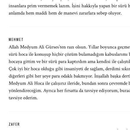
insanlara prim vermemek lazım. İşini hakkıyla yapan bir sürü h
anlamda hem maddi hem de manevi zararlara sebep oluyor.
MEHMET
Allah Medyum Ali Gürses’ten razı olsun. Yıllar boyunca geçmey
sürü hoca ile konuşup hiçbir çözüm bulamadığım kabuslarımı bi
hocaya gittim ve bir sürü para kaptırdım ama kendisi ile çalışt
Çok iyi bir hoca olduğu gibi insaniyeti de sağlam, derdimi sıkın
diğerleri gibi her şeye para odaklı bakmıyor. İnşallah başka dertle
Medyum Ali Hoca ile çalışırız ileride, bundan sonra çevremde b
yönlendireceğim. Ayrıca her fırsatta da tavsiye ediyorum, burad
tavsiye ederim.
ZAFER