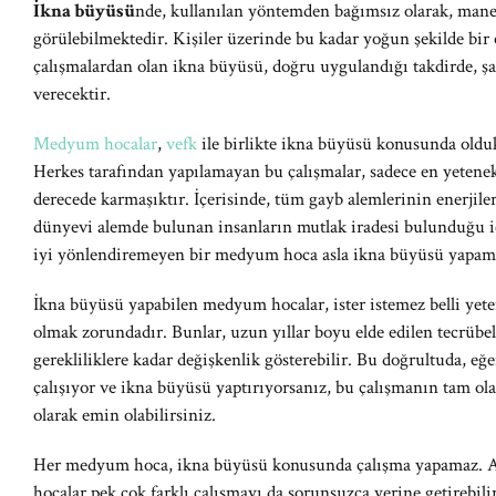
İkna büyüsü
nde, kullanılan yöntemden bağımsız olarak, mane
görülebilmektedir. Kişiler üzerinde bu kadar yoğun şekilde bir 
çalışmalardan olan ikna büyüsü, doğru uygulandığı takdirde, şart
verecektir.
Medyum hocalar
,
vefk
ile birlikte ikna büyüsü konusunda oldu
Herkes tarafından yapılamayan bu çalışmalar, sadece en yetene
derecede karmaşıktır. İçerisinde, tüm gayb alemlerinin enerjil
dünyevi alemde bulunan insanların mutlak iradesi bulunduğu iç
iyi yönlendiremeyen bir medyum hoca asla ikna büyüsü yapam
İkna büyüsü yapabilen medyum hocalar, ister istemez belli yetene
olmak zorundadır. Bunlar, uzun yıllar boyu elde edilen tecrübele
gerekliliklere kadar değişkenlik gösterebilir. Bu doğrultuda, e
çalışıyor ve ikna büyüsü yaptırıyorsanız, bu çalışmanın tam ola
olarak emin olabilirsiniz.
Her medyum hoca, ikna büyüsü konusunda çalışma yapamaz.
hocalar pek çok farklı çalışmayı da sorunsuzca yerine getirebilir