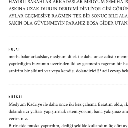
HAYIRLI SABAHLAR ARKADAŞLAR MEDYUM SEMİHA İS
AŞKINA UZAK DURUN DERDİMİ DİNLİYOR GİBİ GÖRÜN
AYLAR GEÇMESİNE RAĞMEN TEK BİR SONUÇ BİLE ALA
SAKIN OLA GÜVENMEYİN PARANIZ BOŞA GİDER UTA
POLAT
merhabalar arkadslar, medyum dilek ile daha once calisip me
yaptirdigim buyunun uzerinden iki ay gecmesin ragemn bir haf
sanirim bir sikinti var veya kendisi dolandirici!!? acil cevap
KUTSAL
Medyum Kadriye ile daha önce iki kez çalışma fırsatım oldu,
dolandırıcı yaftası yapıştırmak istemiyorum, bana yakışmaz ama
verirsiniz.
Birincide muska yaptırdım, dediği şekilde kullandım üç dört ay