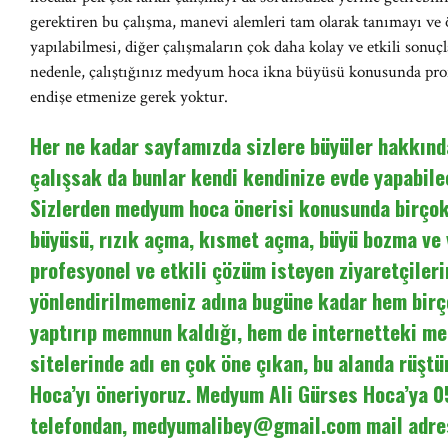
gerektiren bu çalışma, manevi alemleri tam olarak tanımayı ve 
yapılabilmesi, diğer çalışmaların çok daha kolay ve etkili son
nedenle, çalıştığınız medyum hoca ikna büyüsü konusunda pro
endişe etmenize gerek yoktur.
Her ne kadar sayfamızda sizlere büyüler hakkında
çalışsak da bunlar kendi kendinize evde yapabilec
Sizlerden medyum hoca önerisi konusunda birçok 
büyüsü, rızık açma, kısmet açma, büyü bozma ve
profesyonel ve etkili çözüm isteyen ziyaretçileri
yönlendirilmemeniz adına bugüne kadar hem birç
yaptırıp memnun kaldığı, hem de internetteki m
sitelerinde adı en çok öne çıkan, bu alanda rüşt
Hoca’yı öneriyoruz. Medyum Ali Gürses Hoca’ya 
telefondan,
medyumalibey@gmail.com
mail adre