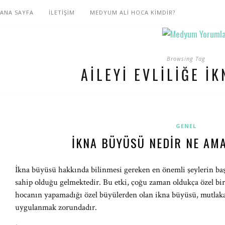
ANA SAYFA
İLETİŞİM
MEDYUM ALİ HOCA KİMDİR?
Browsing Tag
AILEYI EVLILIĞE I
GENEL
İKNA BÜYÜSÜ NEDIR NE AMA
İkna büyüsü hakkında bilinmesi gereken en önemli şeylerin başı
sahip olduğu gelmektedir. Bu etki, çoğu zaman oldukça özel bir 
hocanın yapamadığı özel büyülerden olan ikna büyüsü, mutlaka 
uygulanmak zorundadır.