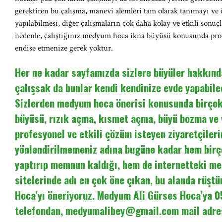
gerektiren bu çalışma, manevi alemleri tam olarak tanımayı ve 
yapılabilmesi, diğer çalışmaların çok daha kolay ve etkili son
nedenle, çalıştığınız medyum hoca ikna büyüsü konusunda pro
endişe etmenize gerek yoktur.
Her ne kadar sayfamızda sizlere büyüler hakkında
çalışsak da bunlar kendi kendinize evde yapabilec
Sizlerden medyum hoca önerisi konusunda birçok 
büyüsü, rızık açma, kısmet açma, büyü bozma ve
profesyonel ve etkili çözüm isteyen ziyaretçileri
yönlendirilmemeniz adına bugüne kadar hem birç
yaptırıp memnun kaldığı, hem de internetteki m
sitelerinde adı en çok öne çıkan, bu alanda rüşt
Hoca’yı öneriyoruz. Medyum Ali Gürses Hoca’ya 
telefondan,
medyumalibey@gmail.com
mail adre