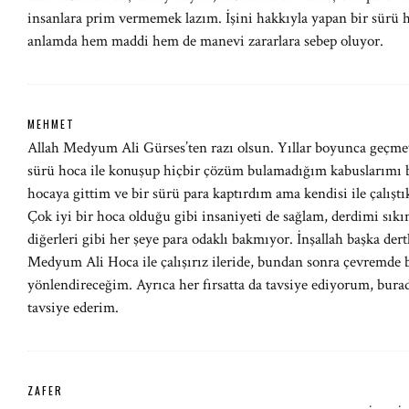
insanlara prim vermemek lazım. İşini hakkıyla yapan bir sürü h
anlamda hem maddi hem de manevi zararlara sebep oluyor.
MEHMET
Allah Medyum Ali Gürses’ten razı olsun. Yıllar boyunca geçmey
sürü hoca ile konuşup hiçbir çözüm bulamadığım kabuslarımı bi
hocaya gittim ve bir sürü para kaptırdım ama kendisi ile çalışt
Çok iyi bir hoca olduğu gibi insaniyeti de sağlam, derdimi sıkın
diğerleri gibi her şeye para odaklı bakmıyor. İnşallah başka dertle
Medyum Ali Hoca ile çalışırız ileride, bundan sonra çevremde b
yönlendireceğim. Ayrıca her fırsatta da tavsiye ediyorum, burad
tavsiye ederim.
ZAFER