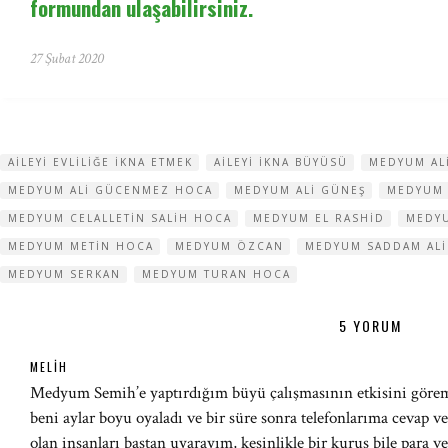
formundan ulaşabilirsiniz.
27 Şubat 2020
AILEYI EVLILIĞE IKNA ETMEK
AILEYI IKNA BÜYÜSÜ
MEDYUM AL
MEDYUM ALI GÜCENMEZ HOCA
MEDYUM ALI GÜNEŞ
MEDYUM 
MEDYUM CELALLETIN SALIH HOCA
MEDYUM EL RASHID
MEDYU
MEDYUM METIN HOCA
MEDYUM ÖZCAN
MEDYUM SADDAM ALI
MEDYUM SERKAN
MEDYUM TURAN HOCA
5 YORUM
MELIH
Medyum Semih’e yaptırdığım büyü çalışmasının etkisini görem
beni aylar boyu oyaladı ve bir süre sonra telefonlarıma cevap v
olan insanları baştan uyarayım, kesinlikle bir kuruş bile para