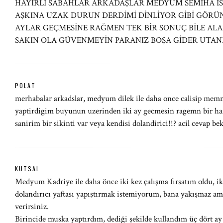
HAYIRLI SABAHLAR ARKADAŞLAR MEDYUM SEMİHA İS
AŞKINA UZAK DURUN DERDİMİ DİNLİYOR GİBİ GÖRÜN
AYLAR GEÇMESİNE RAĞMEN TEK BİR SONUÇ BİLE ALA
SAKIN OLA GÜVENMEYİN PARANIZ BOŞA GİDER UTA
POLAT
merhabalar arkadslar, medyum dilek ile daha once calisip me
yaptirdigim buyunun uzerinden iki ay gecmesin ragemn bir haf
sanirim bir sikinti var veya kendisi dolandirici!!? acil cevap
KUTSAL
Medyum Kadriye ile daha önce iki kez çalışma fırsatım oldu,
dolandırıcı yaftası yapıştırmak istemiyorum, bana yakışmaz ama
verirsiniz.
Birincide muska yaptırdım, dediği şekilde kullandım üç dört ay