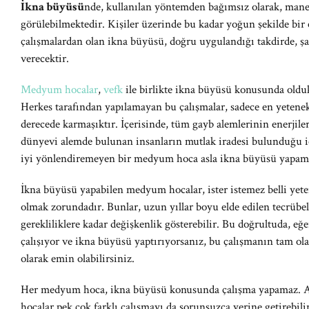
İkna büyüsü
nde, kullanılan yöntemden bağımsız olarak, mane
görülebilmektedir. Kişiler üzerinde bu kadar yoğun şekilde bir 
çalışmalardan olan ikna büyüsü, doğru uygulandığı takdirde, şart
verecektir.
Medyum hocalar
,
vefk
ile birlikte ikna büyüsü konusunda oldu
Herkes tarafından yapılamayan bu çalışmalar, sadece en yetene
derecede karmaşıktır. İçerisinde, tüm gayb alemlerinin enerjil
dünyevi alemde bulunan insanların mutlak iradesi bulunduğu iç
iyi yönlendiremeyen bir medyum hoca asla ikna büyüsü yapam
İkna büyüsü yapabilen medyum hocalar, ister istemez belli yetene
olmak zorundadır. Bunlar, uzun yıllar boyu elde edilen tecrübele
gerekliliklere kadar değişkenlik gösterebilir. Bu doğrultuda, e
çalışıyor ve ikna büyüsü yaptırıyorsanız, bu çalışmanın tam ola
olarak emin olabilirsiniz.
Her medyum hoca, ikna büyüsü konusunda çalışma yapamaz.
hocalar pek çok farklı çalışmayı da sorunsuzca yerine getirebilir