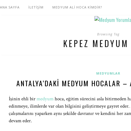
ANA SAYFA
İLETİŞİM
MEDYUM ALİ HOCA KİMDİR?
Browsing Tag
KEPEZ MEDYUM
MEDYUMLAR
ANTALYA’DAKI MEDYUM HOCALAR –
İşinin ehli bir
medyum
hoca, eğitim sürecini asla bitirmeden h
edinmeye, ilimlerde var olan bilgisini geliştirmeye gayret eder.
çalışmalarını yaparken aynı şekilde davranır ve kendini her zam
devam eder.