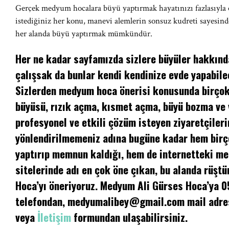
Gerçek medyum hocalara büyü yaptırmak hayatınızı fazlasıyla
istediğiniz her konu, manevi alemlerin sonsuz kudreti sayesinde
her alanda büyü yaptırmak mümkündür.
Her ne kadar sayfamızda sizlere büyüler hakkında
çalışsak da bunlar kendi kendinize evde yapabilec
Sizlerden medyum hoca önerisi konusunda birçok 
büyüsü, rızık açma, kısmet açma, büyü bozma ve
profesyonel ve etkili çözüm isteyen ziyaretçileri
yönlendirilmemeniz adına bugüne kadar hem birç
yaptırıp memnun kaldığı, hem de internetteki m
sitelerinde adı en çok öne çıkan, bu alanda rüşt
Hoca’yı öneriyoruz. Medyum Ali Gürses Hoca’ya 
telefondan,
medyumalibey@gmail.com
mail adre
veya
İletişim
formundan ulaşabilirsiniz.