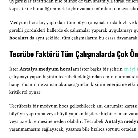
uygarlıklar tarafından bile bilinse de tam anlamıyla idrak edile
kapasite ile bunu öğrenmek hiçbir zaman mümkün olmayacaktı
Medyum hocalar, yaptıkları tüm büyü çalışmalarında hızlı ve ke
gerekli gördükleri hallerde ek çalışmalar yaparak uygulamayı gü
hocaları
da aynı şekilde, tüm çalışmalarını bu esasa dayanara
Tecrübe Faktörü Tüm Çalışmalarda Çok Ön
İster
Antalya medyum hocaları
ister başka bir şehrin
en iy
çalışmayı yapan kişinin tecrübeli olduğundan emin olunmalıdır
hangi duanın ne zaman okunacağından kişinin enerjisine etki 
kritik rol oynar.
Tecrübesiz bir medyum hoca gelişebilecek ani durumlar karşısı
büyüyü yaptırana veya büyü yapılan kişilere hiçbir zaman za
veya az etki etmesine neden olabilir. Tecrübeli
Antalya medy
yaşanmamasını sağlayacak, yaşansa bile hızlıca sorunu ortadan k