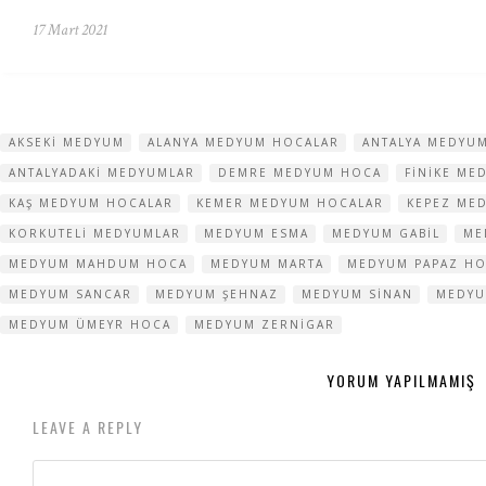
17 Mart 2021
AKSEKI MEDYUM
ALANYA MEDYUM HOCALAR
ANTALYA MEDYU
ANTALYADAKI MEDYUMLAR
DEMRE MEDYUM HOCA
FINIKE ME
KAŞ MEDYUM HOCALAR
KEMER MEDYUM HOCALAR
KEPEZ ME
KORKUTELI MEDYUMLAR
MEDYUM ESMA
MEDYUM GABIL
ME
MEDYUM MAHDUM HOCA
MEDYUM MARTA
MEDYUM PAPAZ H
MEDYUM SANCAR
MEDYUM ŞEHNAZ
MEDYUM SINAN
MEDYU
MEDYUM ÜMEYR HOCA
MEDYUM ZERNIGAR
YORUM YAPILMAMIŞ
LEAVE A REPLY