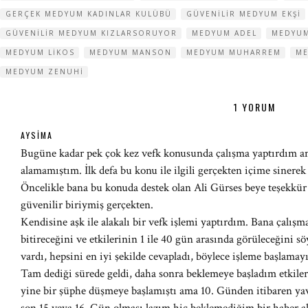
GERÇEK MEDYUM KADINLAR KULÜBÜ
GÜVENILIR MEDYUM EKŞI
GÜVENILIR MEDYUM KIZLARSORUYOR
MEDYUM ADEL
MEDYUM
MEDYUM LIKOS
MEDYUM MANSON
MEDYUM MUHARREM
ME
MEDYUM ZENUHI
1 YORUM
AYSIMA
Bugüne kadar pek çok kez vefk konusunda çalışma yaptırdım a
alamamıştım. İlk defa bu konu ile ilgili gerçekten içime siner
Öncelikle bana bu konuda destek olan Ali Gürses beye teşekkür 
güvenilir biriymiş gerçekten.
Kendisine aşk ile alakalı bir vefk işlemi yaptırdım. Bana çalış
bitireceğini ve etkilerinin 1 ile 40 gün arasında görüleceğini s
vardı, hepsini en iyi şekilde cevapladı, böylece işleme başlamay
Tam dediği sürede geldi, daha sonra beklemeye başladım etkiler 
yine bir şüphe düşmeye başlamıştı ama 10. Günden itibaren yav