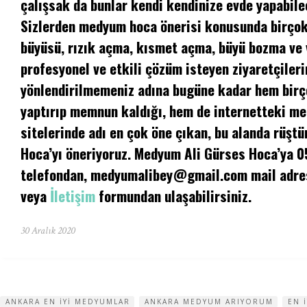
çalışsak da bunlar kendi kendinize evde yapabilec
Sizlerden medyum hoca önerisi konusunda birçok 
büyüsü, rızık açma, kısmet açma, büyü bozma ve
profesyonel ve etkili çözüm isteyen ziyaretçileri
yönlendirilmemeniz adına bugüne kadar hem birç
yaptırıp memnun kaldığı, hem de internetteki m
sitelerinde adı en çok öne çıkan, bu alanda rüşt
Hoca’yı öneriyoruz. Medyum Ali Gürses Hoca’ya 
telefondan,
medyumalibey@gmail.com
mail adre
veya
İletişim
formundan ulaşabilirsiniz.
30 Aralık 2020
ANKARA EN IYI MEDYUMLAR
ANKARA MEDYUM ARIYORUM
EN 