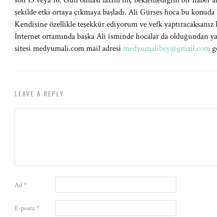
son 15 veya 16. Gün olması lazım hiç beklemediğim bir haber 
şekilde etki ortaya çıkmaya başladı. Ali Gürses hoca bu konud
Kendisine özellikle teşekkür ediyorum ve vefk yaptıracaksanız 
İnternet ortamında başka Ali isminde hocalar da olduğundan y
sitesi medyumali.com mail adresi
medyumalibey@gmail.com
ge
LEAVE A REPLY
Ad
*
E-posta
*